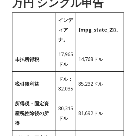
万円 シングル申告
インデ
ィア
{mpg_state_2}}。
ナ。
17,965
未払所得税
14,768ドル
ドル
ドル；
税引後利益
85,232ドル
82,035
所得税・固定資
80,315
産税控除後の所
81,692ドル
ドル
得