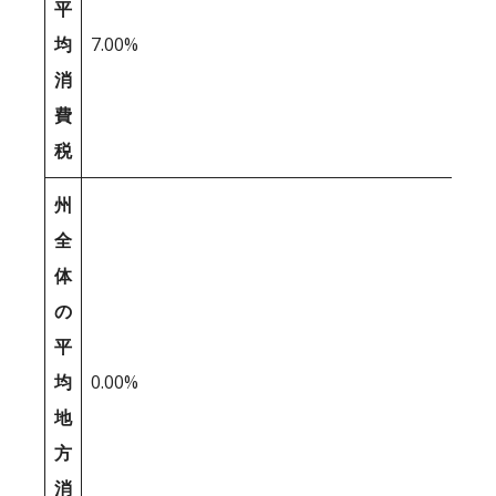
平
均
7.00%
消
費
税
州
全
体
の
平
均
0.00%
地
方
消