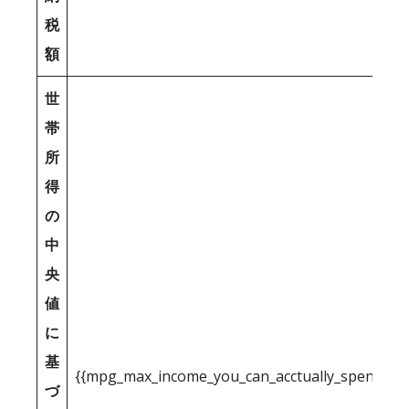
税
額
世
帯
所
得
の
中
央
値
に
基
{{mpg_max_income_you_can_acctually_spend_inc
づ