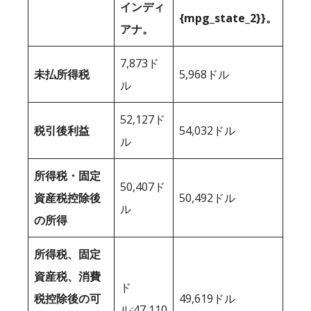
インディ
{mpg_state_2}}。
アナ。
7,873ド
未払所得税
5,968ドル
ル
52,127ド
税引後利益
54,032ドル
ル
所得税・固定
50,407ド
資産税控除後
50,492ドル
ル
の所得
所得税、固定
資産税、消費
ド
税控除後の可
49,619ドル
ル;47,110