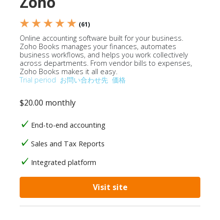
Zoho
★ ★ ★ ★ ★
(61)
Online accounting software built for your business.
Zoho Books manages your finances, automates
business workflows, and helps you work collectively
across departments. From vendor bills to expenses,
Zoho Books makes it all easy.
Trial period
お問い合わせ先
価格
$20.00 monthly
End-to-end accounting
Sales and Tax Reports
Integrated platform
Visit site