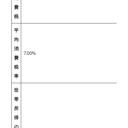
費
税
平
均
消
7.00%
費
税
率
世
帯
所
得
の