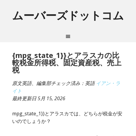
ムーバーズドットコム
{mpg_state_1}}とアラスカの比
較税金所得税、固定資産税、売上
税
原文英語、編集部チェック済み：英語
イアン・ラ
イト
最終更新日
5月 15, 2026
mpg_state_1}}とアラスカでは、どちらが税金が安
いのでしょうか？