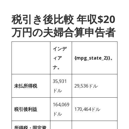
税引き後比較 年収$20
万円の夫婦合算申告者
インデ
ィア
{mpg_state_2}}。
ナ。
35,931
未払所得税
29,536ドル
ドル
164,069
税引後利益
170,464ドル
ドル
所得税・固定資