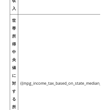
収
入
世
帯
所
得
中
央
値
に
対
{{mpg_income_tax_based_on_state_median_inco
す
る
所