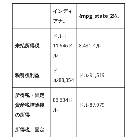
インディ
{mpg_state_2}}。
アナ。
ドル；
未払所得税
11,646ド
8,481ドル
ル
ド
税引後利益
ドル;91,519
ル;88,354
所得税・固定
86,634ド
資産税控除後
ドル;87,979
ル
の所得
所得税、固定