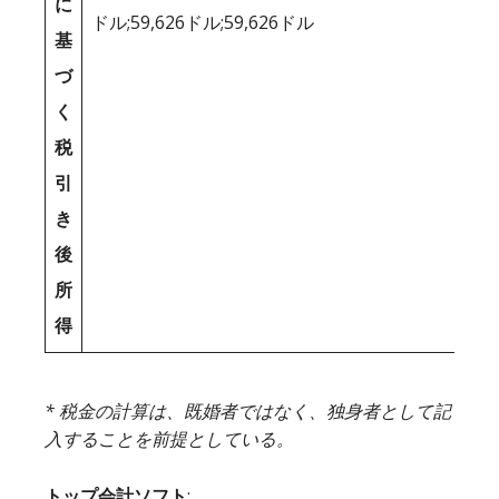
に
ドル;59,626ドル;59,626ドル
基
づ
く
税
引
き
後
所
得
* 税金の計算は、既婚者ではなく、独身者として記
入することを前提としている。
トップ会計ソフト
: