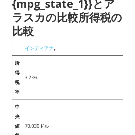
{mpg_state_1}}とア
ラスカの比較所得税の
比較
インディアナ
。
所
得
3.23%
税
率
中
央
値
70,030ドル