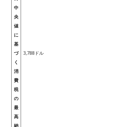
中
央
値
に
基
づ
3,788ドル
く
消
費
税
の
最
高
納