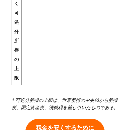
く
可
処
分
所
得
の
上
限
* 可処分所得の上限は、世帯所得の中央値から所得
税、固定資産税、消費税を差し引いたものである。
税金を安くするために