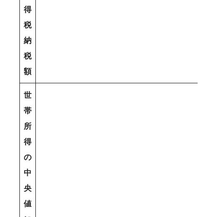
得
税
納
税
額
世
帯
所
得
の
中
央
値