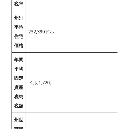
税率
州別
平均
232,390ドル
住宅
価格
年間
平均
固定
ドル;1,720。
資産
税納
税額
州世