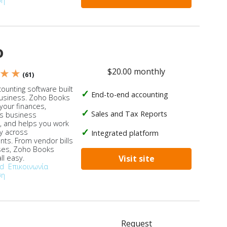
ση
o
$20.00 monthly
 ★ ★
(61)
ounting software built
End-to-end accounting
business. Zoho Books
our finances,
Sales and Tax Reports
s business
, and helps you work
ly across
Integrated platform
ts. From vendor bills
ses, Zoho Books
ll easy.
Visit site
od
Επικοινωνία
ση
Request