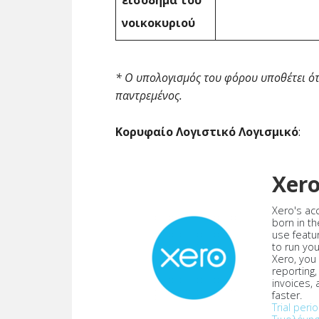
εισόδημα του
νοικοκυριού
* Ο υπολογισμός του φόρου υποθέτει ότ
παντρεμένος.
Κορυφαίο Λογιστικό Λογισμικό
:
Xer
Xero's ac
born in th
use featu
to run yo
Xero, you
reporting
invoices,
faster.
Trial peri