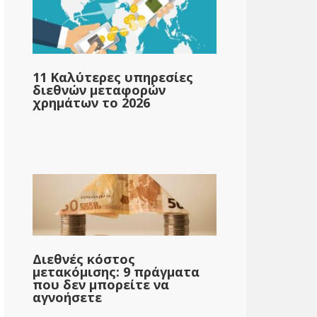
11 Καλύτερες υπηρεσίες
διεθνών μεταφορών
χρημάτων το 2026
{{mpg_εισόδημα_φόρος_που_επιτρέπεται_με
βάση_το_μέσο_εισόδημα_κράτους_μόνο_2}}
Διεθνές κόστος
μετακόμισης: 9 πράγματα
που δεν μπορείτε να
}}
{{mpg_μετά_Φόρων_εισόδημα_με_βάση_το_μέσο_εισόδ
αγνοήσετε