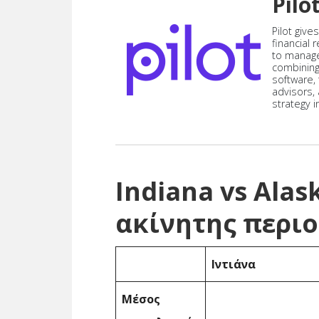
Pilo
Pilot give
financial
to manag
combining
software,
advisors,
strategy i
Indiana vs Ala
ακίνητης περι
Ιντιάνα
Μέσος