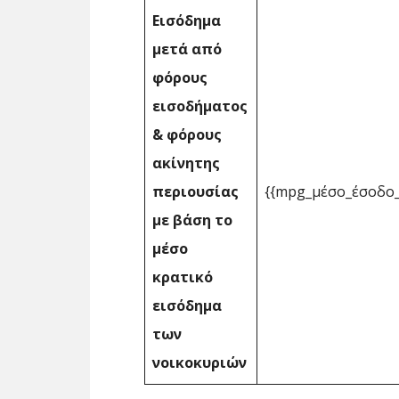
Εισόδημα
μετά από
φόρους
εισοδήματος
& φόρους
ακίνητης
περιουσίας
{{mpg_μέσο_έσοδο_
με βάση το
μέσο
κρατικό
εισόδημα
των
νοικοκυριών