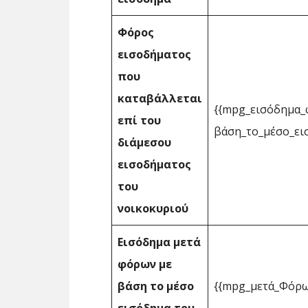
Φόρος
εισοδήματος
που
καταβάλλεται
{{mpg_εισόδημα_
επί του
βάση_το_μέσο_ει
διάμεσου
εισοδήματος
του
νοικοκυριού
Εισόδημα μετά
φόρων με
βάση το μέσο
{{mpg_μετά_Φόρω