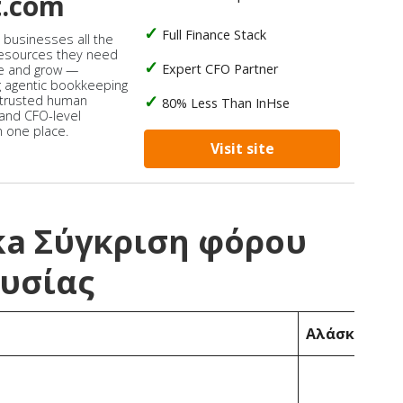
t.com
Full Finance Stack
s businesses all the
 resources they need
Expert CFO Partner
e and grow —
 agentic bookkeeping
 trusted human
80% Less Than InHse
 and CFO-level
n one place.
Visit site
ska Σύγκριση φόρου
ουσίας
Αλάσκα