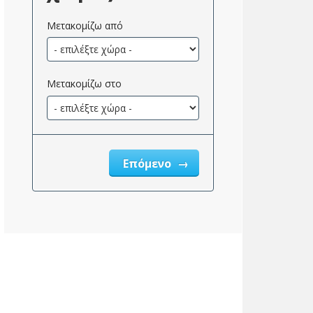
Μετακομίζω από
Μετακομίζω στο
4
Επόμενο
όρος_ακινήτων_φορολογικά_επιτρεπόμενος_2}}