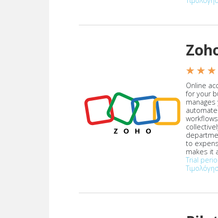
Τιμολόγη
Zoh
★ ★ ★
Online acc
for your 
manages y
automate
workflows
collective
departmen
to expen
makes it a
Trial peri
Τιμολόγη