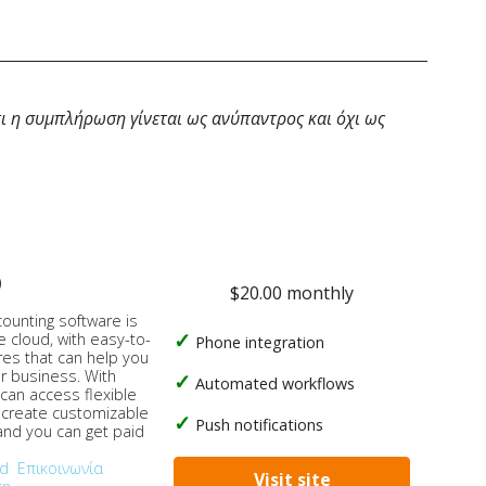
ι η συμπλήρωση γίνεται ως ανύπαντρος και όχι ως
o
$20.00 monthly
counting software is
e cloud, with easy-to-
Phone integration
res that can help you
ur business. With
Automated workflows
 can access flexible
, create customizable
Push notifications
 and you can get paid
od
Επικοινωνία
Visit site