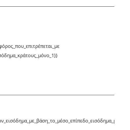
φόρος_που_επιτρέπεται_με
σόδημα_κράτους_μόνο_1}}
ν_εισόδημα_με_βάση_το_μέσο_επίπεδο_εισόδημα_μόνο_1