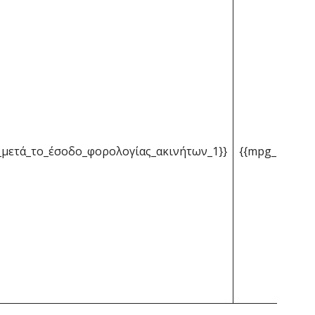
μετά_το_έσοδο_φορολογίας_ακινήτων_1}}
{{mpg_μέσο_έ