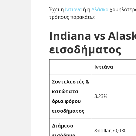
Έχει η
Ιντιάνα
ή η
Αλάσκα
χαμηλότερο
τρόπους παρακάτω:
Indiana vs Ala
εισοδήματος
Ιντιάνα
Συντελεστές &
κατώτατα
3.23%
όρια φόρου
εισοδήματος
Διάμεσο
&dollar;70,030
εισόδημα