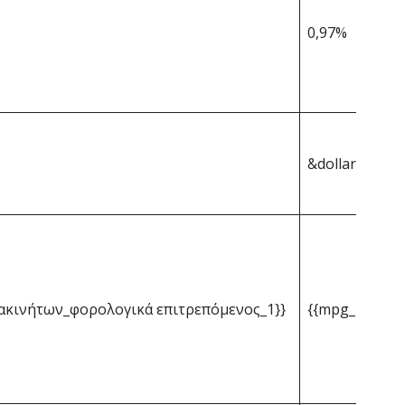
0,97%
&dollar;364,96
ακινήτων_φορολογικά επιτρεπόμενος_1}}
{{mpg_μέσος 