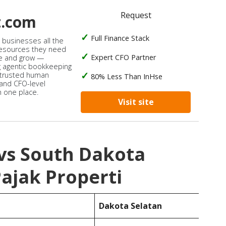
Request
t.com
Full Finance Stack
s businesses all the
 resources they need
Expert CFO Partner
e and grow —
 agentic bookkeeping
 trusted human
80% Less Than InHse
 and CFO-level
n one place.
Visit site
vs South Dakota
ajak Properti
Dakota Selatan