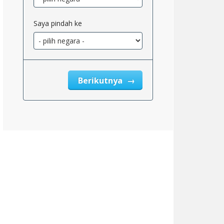
Saya pindah ke
gara_2}}
Berikutnya
rkan_2}}