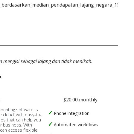
k_berdasarkan_median_pendapatan_lajang_negara_1}}
n mengisi sebagai lajang dan tidak menikah.
k
:
o
$20.00 monthly
counting software is
Phone integration
e cloud, with easy-to-
res that can help you
Automated workflows
ur business. With
 can access flexible