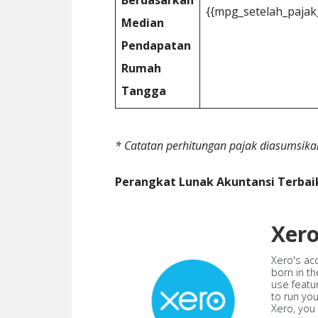
Berdasarkan
{{mpg_setelah_paja
Median
Pendapatan
Rumah
Tangga
* Catatan perhitungan pajak diasumsika
Perangkat Lunak Akuntansi Terbai
Xer
Xero's ac
born in th
use featu
to run yo
Xero, you