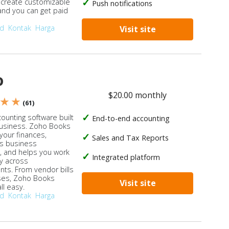
, create customizable
Push notifications
 and you can get paid
od
Kontak
Harga
Visit site
o
$20.00 monthly
 ★ ★
(61)
ounting software built
End-to-end accounting
business. Zoho Books
our finances,
Sales and Tax Reports
s business
, and helps you work
Integrated platform
ly across
ts. From vendor bills
ses, Zoho Books
Visit site
ll easy.
od
Kontak
Harga