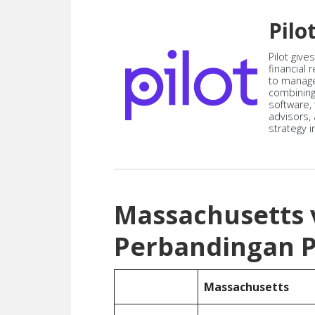
Pilo
Pilot give
financial
to manag
combining
software,
advisors,
strategy i
Massachusetts 
Perbandingan P
Massachusetts