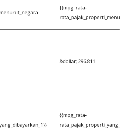
{{mpg_rata-
i_menurut_negara
rata_pajak_properti_menurut_ne
&dollar; 296.811
{{mpg_rata-
_yang_dibayarkan_1}}
rata_pajak_properti_yang_dibaya