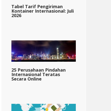
Tabel Tarif Pengiriman
Kontainer Internasional: Juli
2026
Dakota Selatan
25 Perusahaan Pindahan
Internasional Teratas
ilan_1}}
{{mpg_pajak_penghasilan_perorangan_negara_ki
Secara Online
&dolar; 67.180