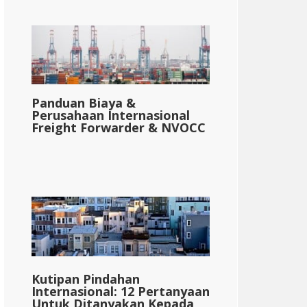
{{mpg_setelah_pajak_berdasarkan_median_penda
Panduan Biaya &
Perusahaan Internasional
Freight Forwarder & NVOCC
Kutipan Pindahan
Internasional: 12 Pertanyaan
Untuk Ditanyakan Kepada