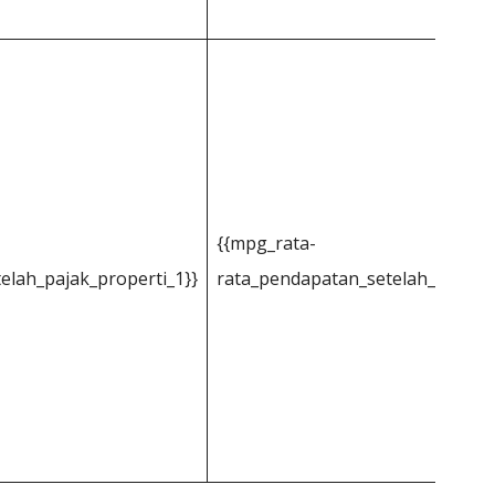
{{mpg_rata-
elah_pajak_properti_1}}
rata_pendapatan_setelah_pajak_p