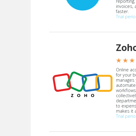
reporting
invoices,
faster.
Trial peri
Zoh
★ ★ ★
Online acc
for your 
manages y
automate
workflows
collective
departmen
to expen
makes it a
Trial peri