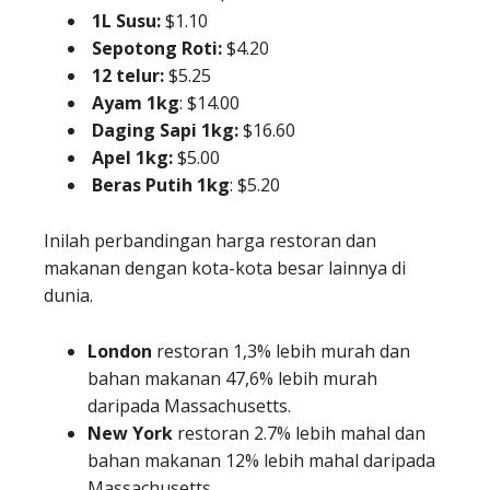
1L Susu:
$1.10
Sepotong Roti:
$4.20
12 telur:
$5.25
Ayam 1kg
: $14.00
Daging Sapi 1kg:
$16.60
Apel 1kg:
$5.00
Beras Putih 1kg
: $5.20
Inilah perbandingan harga restoran dan
makanan dengan kota-kota besar lainnya di
dunia.
London
restoran 1,3% lebih murah dan
bahan makanan 47,6% lebih murah
daripada Massachusetts.
New York
restoran 2.7% lebih mahal dan
bahan makanan 12% lebih mahal daripada
Massachusetts.