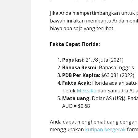
Jika Anda mempertimbangkan untuk pi
bawah ini akan membantu Anda memb
biaya apa saja yang terlibat.
Fakta Cepat Florida:
Populasi:
21,78 juta (2021)
Bahasa Resmi:
Bahasa Inggris
PDB Per Kapita:
$63.081 (2022)
Fakta Acak:
Florida adalah sat
Teluk
Meksiko
dan Samudra Atl
Mata uang:
Dolar AS (US$). Pada
AUD = $0.68
Anda dapat menghemat uang denga
menggunakan
kutipan bergerak
formu