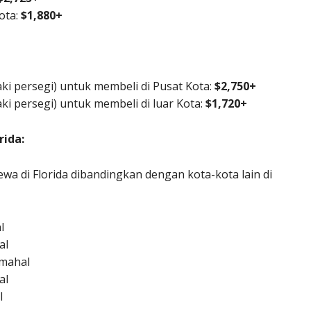
Kota:
$1,880+
aki persegi) untuk membeli di Pusat Kota:
$2,750+
ki persegi) untuk membeli di luar Kota:
$1,720+
rida:
wa di Florida dibandingkan dengan kota-kota lain di
l
al
 mahal
al
l