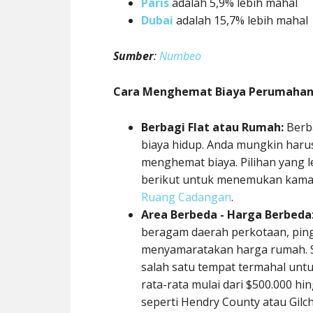
Paris
adalah 5,9% lebih mahal
Dubai
adalah 15,7% lebih mahal
Sumber
:
Numbeo
Cara Menghemat Biaya Perumahan
Berbagi Flat atau Rumah:
Berb
biaya hidup. Anda mungkin haru
menghemat biaya. Pilihan yang l
berikut untuk menemukan kamar
Ruang Cadangan
.
Area Berbeda - Harga Berbeda
beragam daerah perkotaan, ping
menyamaratakan harga rumah. Se
salah satu tempat termahal untu
rata-rata mulai dari $500.000 hing
seperti Hendry County atau Gil