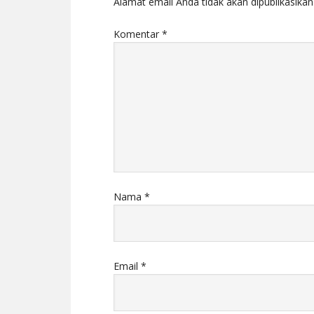
Alamat email Anda tidak akan dipublikasikan
Komentar
*
Nama
*
Email
*