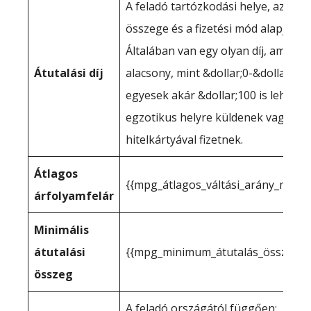
A feladó tartózkodási helye, az átut
összege és a fizetési mód alapján.
Általában van egy olyan díj, amely o
Átutalási díj
alacsony, mint &dollar;0-&dollar;15,
egyesek akár &dollar;100 is lehetne
egzotikus helyre küldenek vagy
hitelkártyával fizetnek.
Átlagos
{{mpg_átlagos_váltási_arány_mark
árfolyamfelár
Minimális
átutalási
{{mpg_minimum_átutalás_összeg_1
összeg
A feladó országától függően: