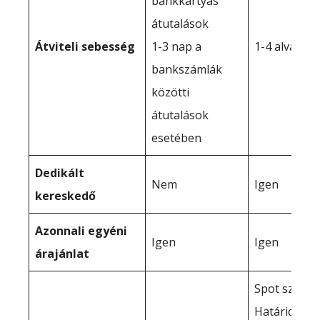
bankkártyás
átutalások
Átviteli sebesség
1-3 nap a
1-4 alvás
bankszámlák
közötti
átutalások
esetében
Dedikált
Nem
Igen
kereskedő
Azonnali egyéni
Igen
Igen
árajánlat
Spot szerző
Határidős s