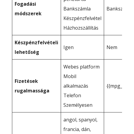
Fogadási
Bankszámla
Bankszámla
módszerek
Készpénzfelvétel
Házhozszállítás
Készpénzfelvételi
Igen
Nem
lehetőség
Webes platform
Mobil
Fizetések
alkalmazás
{{mpg_fizet
rugalmassága
Telefon
Személyesen
angol, spanyol,
francia, dán,