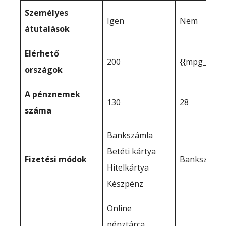
Személyes
Igen
Nem
átutalások
Elérhető
200
{{mpg_elérh
országok
A pénznemek
130
28
száma
Bankszámla
Betéti kártya
Fizetési módok
Bankszámla
Hitelkártya
Készpénz
Online
pénztárca