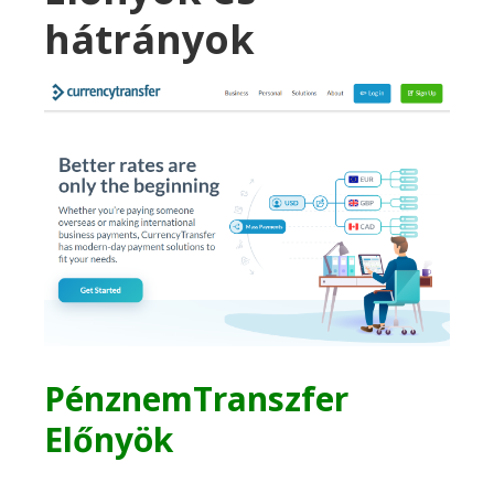
hátrányok
PénznemTranszfer
Előnyök