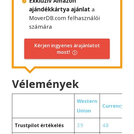
Exkluzív Amazon
ajándékkártya ajánlat
a
MoverDB.com felhasználói
számára
Kérjen ingyenes árajánlatot
most!
Vélemények
Western
CurrencyTra
Union
Trustpilot értékelés
3.9
4.8