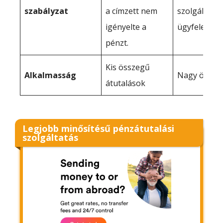
szabályzat
a címzett nem
szolgáltatót
igényelte a
ügyfelet terh
pénzt.
Kis összegű
Alkalmasság
Nagy össze
átutalások
Legjobb minősítésű pénzátutalási
szolgáltatás