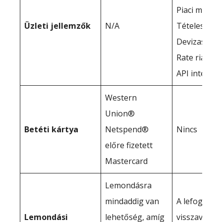
Piaci megbí
Üzleti jellemzők
N/A
Tételes kifi
Devizaszár
Rate riaszt
API integrác
Western
Union®
Betéti kártya
Netspend®
Nincs
előre fizetett
Mastercard
Lemondásra
mindaddig van
A lefoglalt 
Lemondási
lehetőség, amíg
visszavásár