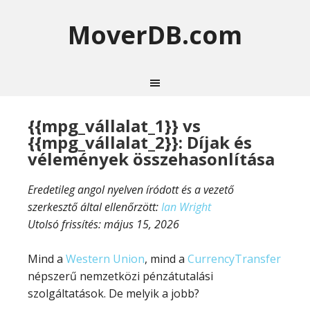
MoverDB.com
{{mpg_vállalat_1}} vs
{{mpg_vállalat_2}}: Díjak és
vélemények összehasonlítása
Eredetileg angol nyelven íródott és a vezető
szerkesztő által ellenőrzött:
Ian Wright
Utolsó frissítés:
május 15, 2026
Mind a
Western Union
, mind a
CurrencyTransfer
népszerű nemzetközi pénzátutalási
szolgáltatások. De melyik a jobb?