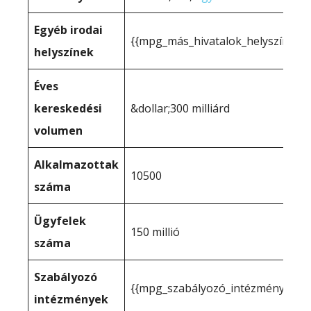
Egyéb irodai
{{mpg_más_hivatalok_helyszíne_1}
helyszínek
Éves
kereskedési
&dollar;300 milliárd
volumen
Alkalmazottak
10500
száma
Ügyfelek
150 millió
száma
Szabályozó
{{mpg_szabályozó_intézmény_1}}
intézmények