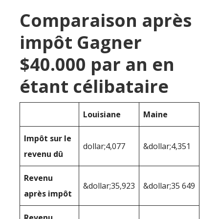
Comparaison après
impôt Gagner
$40.000 par an en
étant célibataire
Louisiane
Maine
Impôt sur le
dollar;4,077
&dollar;4,351
revenu dû
Revenu
&dollar;35,923
&dollar;35 649
après impôt
Revenu