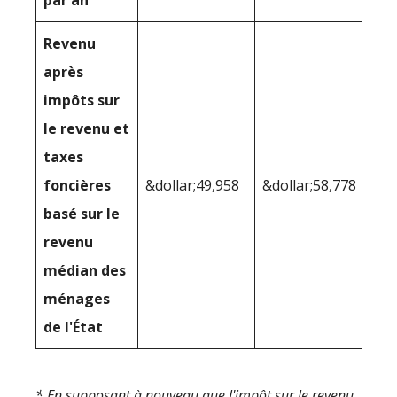
par an
Revenu
après
impôts sur
le revenu et
taxes
foncières
&dollar;49,958
&dollar;58,778
basé sur le
revenu
médian des
ménages
de l'État
* En supposant à nouveau que l'impôt sur le revenu