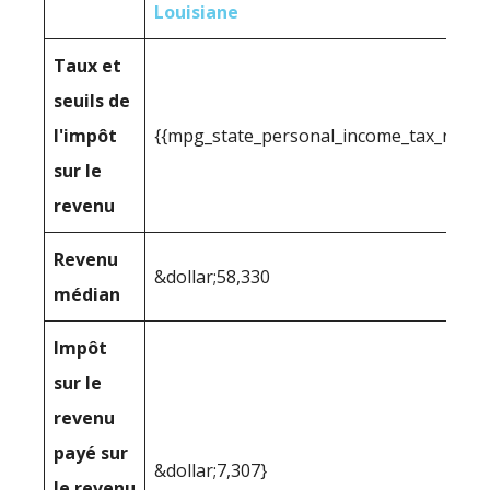
Louisiane
Taux et
seuils de
l'impôt
{{mpg_state_personal_income_tax_range
sur le
revenu
Revenu
&dollar;58,330
médian
Impôt
sur le
revenu
payé sur
&dollar;7,307}
le revenu