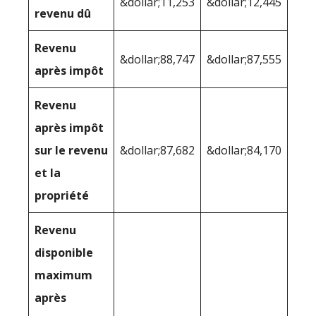
&dollar;11,253
&dollar;12,445
revenu dû
Revenu
&dollar;88,747
&dollar;87,555
après impôt
Revenu
après impôt
sur le revenu
&dollar;87,682
&dollar;84,170
et la
propriété
Revenu
disponible
maximum
après