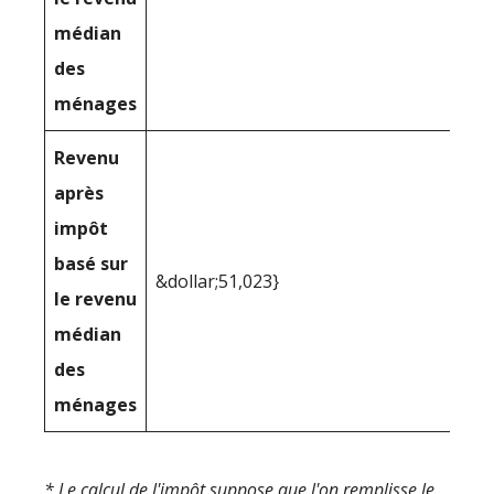
médian
des
ménages
Revenu
après
impôt
basé sur
&dollar;51,023}
le revenu
médian
des
ménages
* Le calcul de l'impôt suppose que l'on remplisse le