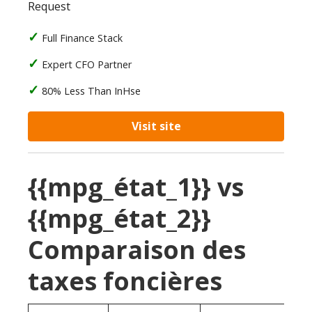
Request
Full Finance Stack
Expert CFO Partner
80% Less Than InHse
Visit site
{{mpg_état_1}} vs
{{mpg_état_2}}
Comparaison des
taxes foncières