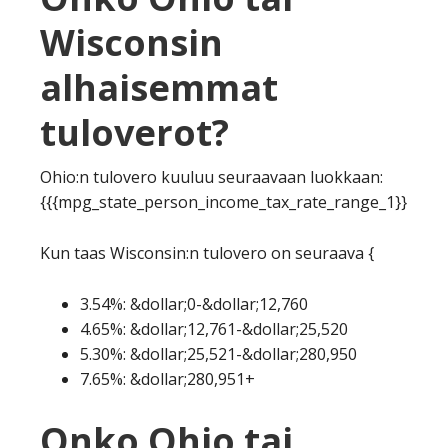
Wisconsin
alhaisemmat
tuloverot?
Ohio:n tulovero kuuluu seuraavaan luokkaan:
{{{mpg_state_person_income_tax_rate_range_1}}
Kun taas Wisconsin:n tulovero on seuraava {
3.54%: &dollar;0-&dollar;12,760
4.65%: &dollar;12,761-&dollar;25,520
5.30%: &dollar;25,521-&dollar;280,950
7.65%: &dollar;280,951+
Onko Ohio tai