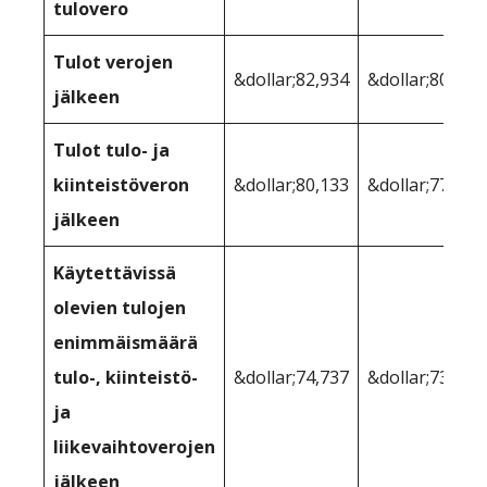
tulovero
Tulot verojen
&dollar;82,934
&dollar;80,902
jälkeen
Tulot tulo- ja
kiinteistöveron
&dollar;80,133
&dollar;77,583
jälkeen
Käytettävissä
olevien tulojen
enimmäismäärä
tulo-, kiinteistö-
&dollar;74,737
&dollar;73,587
ja
liikevaihtoverojen
jälkeen