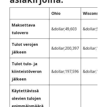
Ohio
Wisconsin
Maksettava
&dollar;49,603
&dollar;53,06
tulovero
Tulot verojen
&dollar;200,397
&dollar;196,9
jälkeen
Tulot tulo- ja
kiinteistöveron
&dollar;197,596
&dollar;193,6
jälkeen
Käytettävissä
olevien tulojen
enimmäismäärä