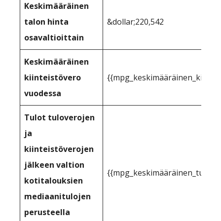
Keskimääräinen
talon hinta
&dollar;220,542
osavaltioittain
Keskimääräinen
kiinteistövero
{{mpg_keskimääräinen_kiintei
vuodessa
Tulot tuloverojen
ja
kiinteistöverojen
jälkeen valtion
{{mpg_keskimääräinen_tulo_kii
kotitalouksien
mediaanitulojen
perusteella