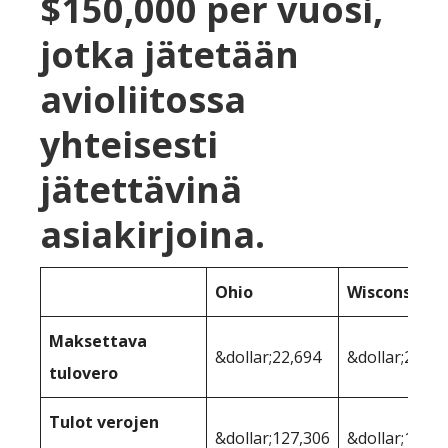
$150,000 per vuosi,
jotka jätetään
avioliitossa
yhteisesti
jätettävinä
asiakirjoina.
Ohio
Wisconsin
Maksettava
&dollar;22,694
&dollar;24,84
tulovero
Tulot verojen
&dollar;127,306
&dollar;125,1