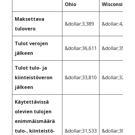
Ohio
Wisconsin
Maksettava
&dollar;3,389
&dollar;4,191
tulovero
Tulot verojen
&dollar;36,611
&dollar;35,809
jälkeen
Tulot tulo- ja
kiinteistöveron
&dollar;33,810
&dollar;32,490
jälkeen
Käytettävissä
olevien tulojen
enimmäismäärä
tulo-, kiinteistö-
&dollar;31,533
&dollar;30,817