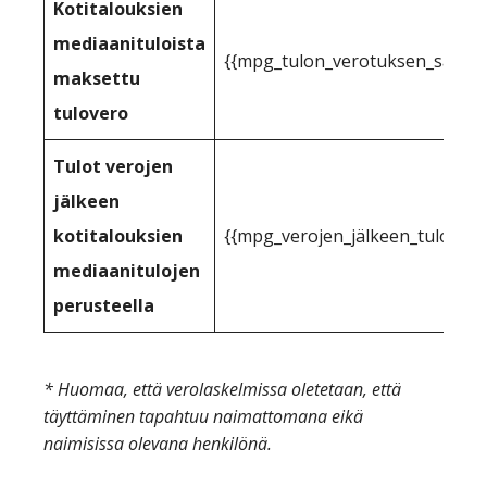
Kotitalouksien
mediaanituloista
{{mpg_tulon_verotuksen_sallittu
maksettu
tulovero
Tulot verojen
jälkeen
kotitalouksien
{{mpg_verojen_jälkeen_tuloihin_
mediaanitulojen
perusteella
* Huomaa, että verolaskelmissa oletetaan, että
täyttäminen tapahtuu naimattomana eikä
naimisissa olevana henkilönä.