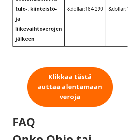
tulo-, kiinteistö-
&dollar;184,290
&dollar;183,6
ja
liikevaihtoverojen
jälkeen
Klikkaa tästä
auttaa alentamaan
veroja
FAQ
Onko Ohio tai