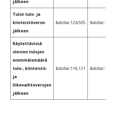
jälkeen
Tulot tulo- ja
kiinteistöveron
&dollar;124,505
&dollar;121,8
jälkeen
Käytettävissä
olevien tulojen
enimmäismäärä
tulo-, kiinteistö-
&dollar;116,121
&dollar;115,5
ja
liikevaihtoverojen
jälkeen