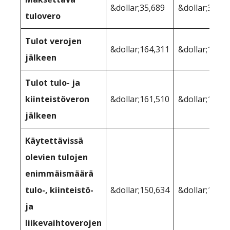
&dollar;35,689
&dollar;38,49
tulovero
Tulot verojen
&dollar;164,311
&dollar;161,5
jälkeen
Tulot tulo- ja
kiinteistöveron
&dollar;161,510
&dollar;158,1
jälkeen
Käytettävissä
olevien tulojen
enimmäismäärä
tulo-, kiinteistö-
&dollar;150,634
&dollar;150,0
ja
liikevaihtoverojen