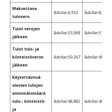
Maksettava
&dollar;6,932
&dollar;8,178
tulovero
Tulot verojen
&dollar;53,068
&dollar;51,822
jälkeen
Tulot tulo- ja
kiinteistöveron
&dollar;50,267
&dollar;48,503
jälkeen
Käytettävissä
olevien tulojen
enimmäismäärä
tulo-, kiinteistö-
&dollar;46,882
&dollar;46,005
ja