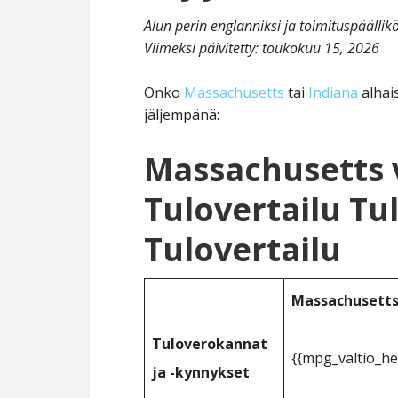
Alun perin englanniksi ja toimituspäälli
Viimeksi päivitetty:
toukokuu 15, 2026
Onko
Massachusetts
tai
Indiana
alhai
jäljempänä:
Massachusetts 
Tulovertailu Tu
Tulovertailu
Massachusett
Tuloverokannat
{{mpg_valtio_he
ja -kynnykset