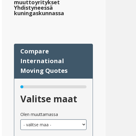
muuttoyritykset
Yhdistyneessä
kuningaskunnassa
eskimääräinen_kiinteistövero_valtioittain_2}}
Valitse maat
Olen muuttamassa
;232,390