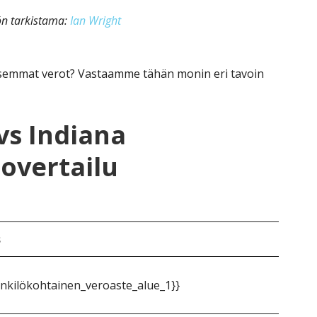
kön tarkistama:
Ian Wright
semmat verot? Vastaamme tähän monin eri tavoin
vs Indiana
lovertailu
s
nkilökohtainen_veroaste_alue_1}}