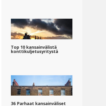
Top 10 kansainvälistä
konttikuljetusyritystä
36 Parhaat kansainväliset