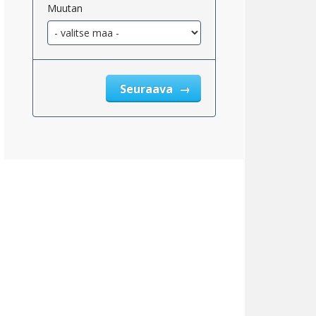
Muutan
eskimääräinen_kiinteistöjen_verotukseen_oikeutettu_2}}
Seuraava
eskimääräinen_tulo_kiinteistöveron_jälkeen_2}}