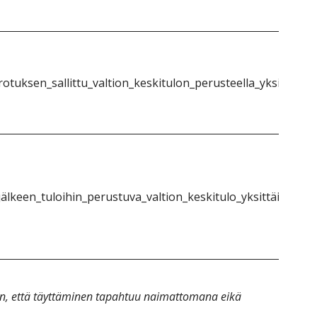
otuksen_sallittu_valtion_keskitulon_perusteella_yksittäinen
älkeen_tuloihin_perustuva_valtion_keskitulo_yksittäinen_1}
an, että täyttäminen tapahtuu naimattomana eikä