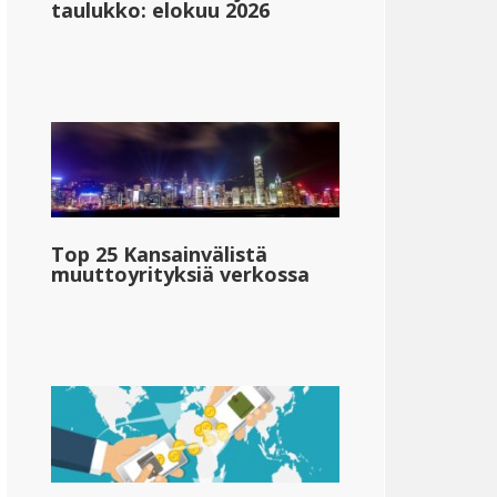
taulukko: elokuu 2026
Top 25 Kansainvälistä
muuttoyrityksiä verkossa
Indiana
{{mpg_valtio_henkilökohtainen_veroaste_alue_2}}