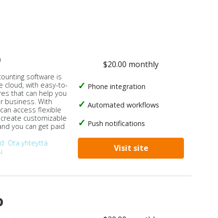
o
$20.00 monthly
counting software is
e cloud, with easy-to-
Phone integration
res that can help you
ur business. With
Automated workflows
 can access flexible
, create customizable
Push notifications
 and you can get paid
od
Ota yhteyttä
Visit site
u
o