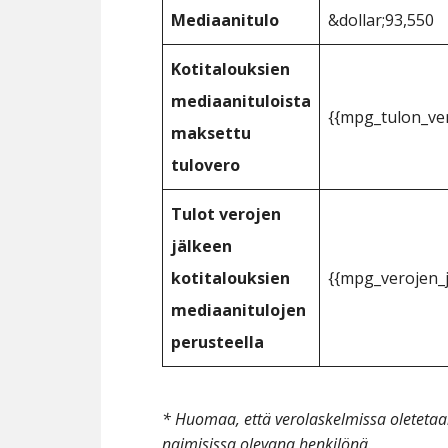
Mediaanitulo
&dollar;93,550
Kotitalouksien
mediaanituloista
{{mpg_tulon_ver
maksettu
tulovero
Tulot verojen
jälkeen
kotitalouksien
{{mpg_verojen_j
mediaanitulojen
perusteella
* Huomaa, että verolaskelmissa oleteta
naimisissa olevana henkilönä.