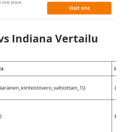
n one place.
Visit site
s Indiana Vertailu
ts
Indiana
räinen_kiinteistövero_valtioittain_1}}
{{mpg_k
2
&dollar