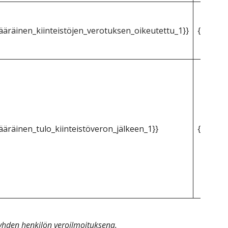
äräinen_kiinteistöjen_verotuksen_oikeutettu_1}}
{{mpg_k
äräinen_tulo_kiinteistöveron_jälkeen_1}}
{{mpg_k
n yhden henkilön veroilmoituksena.