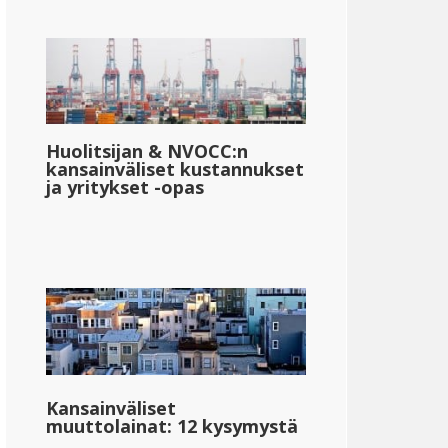
Huolitsijan & NVOCC:n
kansainväliset kustannukset
ja yritykset -opas
Kansainväliset
muuttolainat: 12 kysymystä