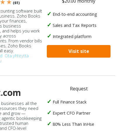
$20.00 monthly
 ★ ★
(61)
ounting software built
End-to-end accounting
business. Zoho Books
our finances,
Sales and Tax Reports
s business
, and helps you work
ly across
Integrated platform
ts. From vendor bills
ses, Zoho Books
ll easy.
Visit site
od
Ota yhteyttä
u
Request
t.com
Full Finance Stack
s businesses all the
 resources they need
Expert CFO Partner
e and grow —
 agentic bookkeeping
 trusted human
80% Less Than InHse
 and CFO-level