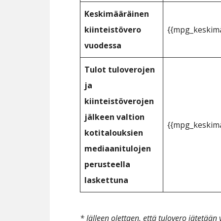
Keskimääräinen
kiinteistövero
{{mpg_keskimä
vuodessa
Tulot tuloverojen
ja
kiinteistöverojen
jälkeen valtion
{{mpg_keskimä
kotitalouksien
mediaanitulojen
perusteella
laskettuna
* Jälleen olettaen, että tulovero jätetää