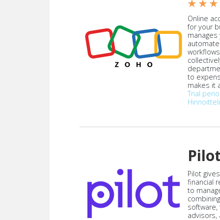
★ ★ ★
Online acc
for your 
manages y
automate
workflows
collective
departmen
to expen
makes it a
Trial peri
Hinnoittel
Pilo
Pilot give
financial
to manag
combining
software,
advisors,