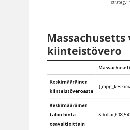
strategy i
Massachusetts v
kiinteistövero
Massachuset
Keskimääräinen
{{mpg_keskimää
kiinteistöveroaste
Keskimääräinen
talon hinta
&dollar;608,54
osavaltioittain