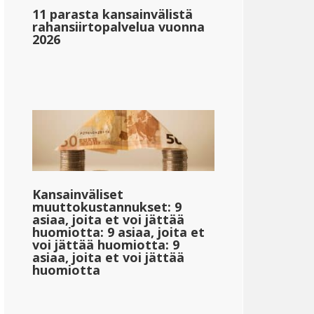
11 parasta kansainvälistä
&dollar;70,030
rahansiirtopalvelua vuonna
2026
_1}}
{{mpg_tulon_verotuksen_sallittu_valtion_keskitulon_p
Kansainväliset
}
{{mpg_veronjälkeinen_tulo_valtion_keskitulon_perust
muuttokustannukset: 9
asiaa, joita et voi jättää
huomiotta: 9 asiaa, joita et
voi jättää huomiotta: 9
asiaa, joita et voi jättää
huomiotta