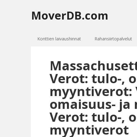
MoverDB.com
Konttien laivaushinnat
Rahansiirtopalvelut
Massachusetts
Verot: tulo-, 
myyntiverot: V
omaisuus- ja 
Verot: tulo-, 
myyntiverot