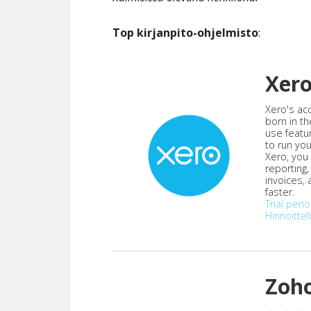
Top kirjanpito-ohjelmisto
:
Xer
Xero's ac
born in th
use featu
to run yo
Xero, you
reporting
invoices,
faster.
Trial peri
Hinnoittel
Zoh