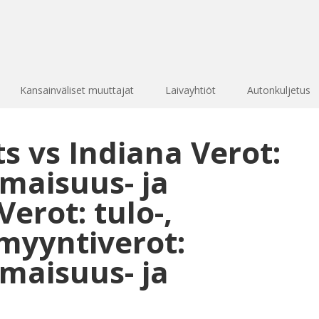
Kansainväliset muuttajat
Laivayhtiöt
Autonkuljetus
 vs Indiana Verot:
omaisuus- ja
erot: tulo-,
myyntiverot:
omaisuus- ja