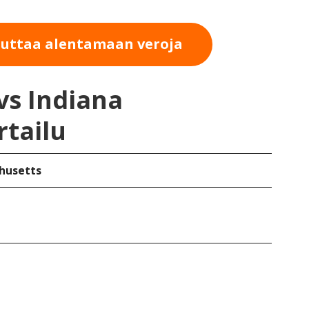
auttaa alentamaan veroja
vs Indiana
rtailu
husetts