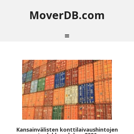
MoverDB.com
Kansainvälisten konttilaivaushintojen