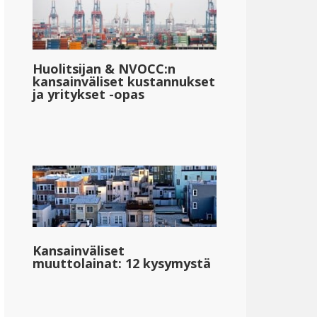
Huolitsijan & NVOCC:n
kansainväliset kustannukset
ja yritykset -opas
Kansainväliset
muuttolainat: 12 kysymystä