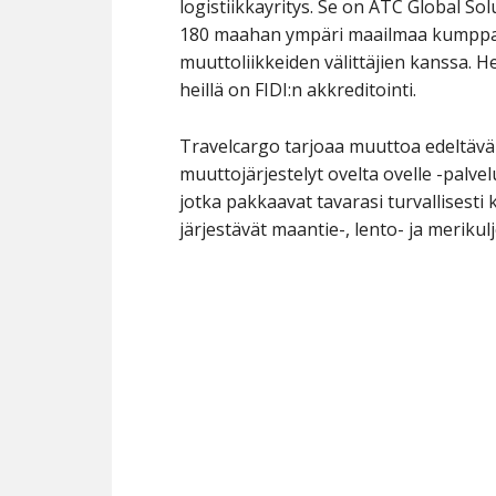
logistiikkayritys. Se on ATC Global Sol
180 maahan ympäri maailmaa kumppan
muuttoliikkeiden välittäjien kanssa. H
heillä on FIDI:n akkreditointi.
Travelcargo tarjoaa muuttoa edeltävän
muuttojärjestelyt ovelta ovelle -palvel
jotka pakkaavat tavarasi turvallisesti
järjestävät maantie-, lento- ja merikulj