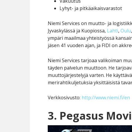
Vakuutus
Lyhyt- ja pitkäaikaisvarastot
Niemi Services on muutto- ja logistiik
Jyvaskylässä ja Kuopiossa,
Lahti
,
Oulu
ympäri maailmaa yhteistyössä kansainv
jäsen 41 vuoden ajan, ja FIDI on akkre
Niemi Services tarjoaa valikoiman mu
täyden palvelun muuttoon. He tarjoava
muuttojärjestelyjä varten. He käyttäv
merirahtikuljetuksia yksittäisistä tava
Verkkosivusto:
http://www.niemi.fi/en
3. Pegasus Mov