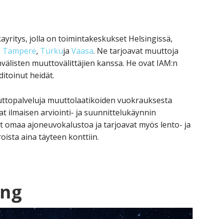
kayritys, jolla on toimintakeskukset Helsingissä,
,
Tampere
,
Turku
ja
Vaasa
. Ne tarjoavat muuttoja
älisten muuttovälittäjien kanssa. He ovat IAM:n
ditoinut heidät.
uttopalveluja muuttolaatikoiden vuokrauksesta
t ilmaisen arviointi- ja suunnittelukäynnin
ät omaa ajoneuvokalustoa ja tarjoavat myös lento- ja
roista aina täyteen konttiin.
ing