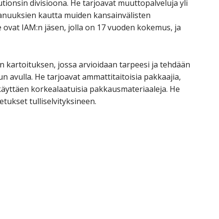
utionsin divisioona. He tarjoavat muuttopalveluja yli
uuksien kautta muiden kansainvälisten
e ovat IAM:n jäsen, jolla on 17 vuoden kokemus, ja
 kartoituksen, jossa arvioidaan tarpeesi ja tehdään
un avulla. He tarjoavat ammattitaitoisia pakkaajia,
 käyttäen korkealaatuisia pakkausmateriaaleja. He
etukset tulliselvityksineen.