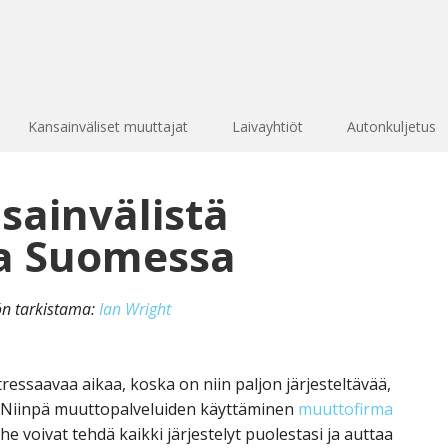
Kansainväliset muuttajat
Laivayhtiöt
Autonkuljetus
sainvälistä
a Suomessa
kön tarkistama:
Ian Wright
 stressaavaa aikaa, koska on niin paljon järjesteltävää,
. Niinpä muuttopalveluiden käyttäminen
muuttofirma
e voivat tehdä kaikki järjestelyt puolestasi ja auttaa