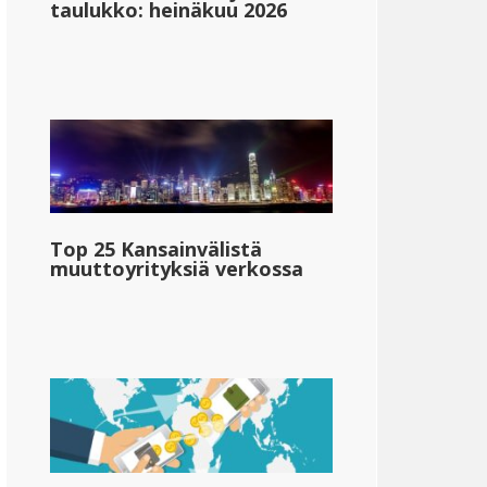
taulukko: heinäkuu 2026
Top 25 Kansainvälistä
muuttoyrityksiä verkossa