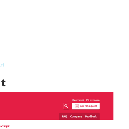
fi
ut