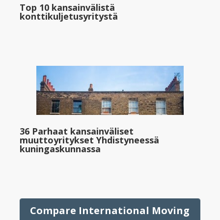
Top 10 kansainvälistä
konttikuljetusyritystä
36 Parhaat kansainväliset
muuttoyritykset Yhdistyneessä
kuningaskunnassa