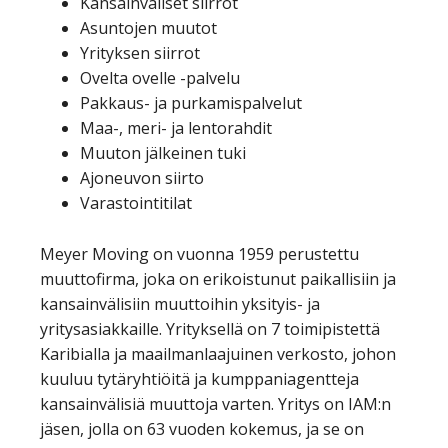
Kansainväliset siirrot
Asuntojen muutot
Yrityksen siirrot
Ovelta ovelle -palvelu
Pakkaus- ja purkamispalvelut
Maa-, meri- ja lentorahdit
Muuton jälkeinen tuki
Ajoneuvon siirto
Varastointitilat
Meyer Moving on vuonna 1959 perustettu
muuttofirma, joka on erikoistunut paikallisiin ja
kansainvälisiin muuttoihin yksityis- ja
yritysasiakkaille. Yrityksellä on 7 toimipistettä
Karibialla ja maailmanlaajuinen verkosto, johon
kuuluu tytäryhtiöitä ja kumppaniagentteja
kansainvälisiä muuttoja varten. Yritys on IAM:n
jäsen, jolla on 63 vuoden kokemus, ja se on