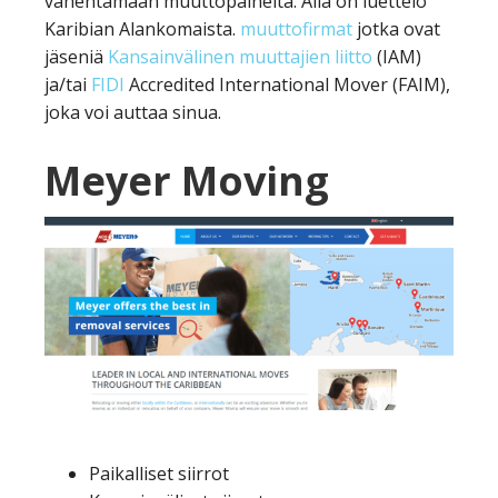
vähentämään muuttopaineita. Alla on luettelo
Karibian Alankomaista.
muuttofirmat
jotka ovat
jäseniä
Kansainvälinen muuttajien liitto
(IAM)
ja/tai
FIDI
Accredited International Mover (FAIM),
joka voi auttaa sinua.
Meyer Moving
Paikalliset siirrot