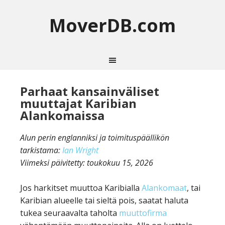
MoverDB.com
Parhaat kansainväliset
muuttajat Karibian
Alankomaissa
Alun perin englanniksi ja toimituspäällikön
tarkistama:
Ian Wright
Viimeksi päivitetty:
toukokuu 15, 2026
Jos harkitset muuttoa Karibialla
Alankomaat
, tai
Karibian alueelle tai sieltä pois, saatat haluta
tukea seuraavalta taholta
muuttofirma