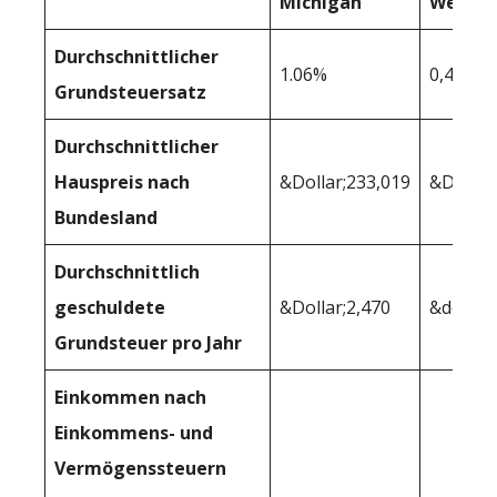
Michigan
West Vi
Durchschnittlicher
1.06%
0,47%
Grundsteuersatz
Durchschnittlicher
Hauspreis nach
&Dollar;233,019
&Dollar
Bundesland
Durchschnittlich
geschuldete
&Dollar;2,470
&dollar
Grundsteuer pro Jahr
Einkommen nach
Einkommens- und
Vermögenssteuern