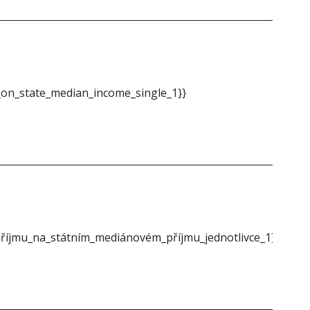
on_state_median_income_single_1}}
{{m
íjmu_na_státním_mediánovém_příjmu_jednotlivce_1}}
{{m