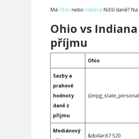
Má
Ohio
nebo
Indiana
Nižší daně? Na
Ohio vs Indiana
příjmu
Ohio
Sazby a
prahové
hodnoty
{{mpg_state_personal
daně z
příjmu
Mediánový
&dollar;67 520