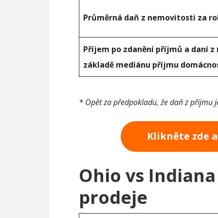
Průměrná daň z nemovitosti za ro
Příjem po zdanění příjmů a daní z
základě mediánu příjmu domácnos
* Opět za předpokladu, že daň z příjmu 
Klikněte zde 
Ohio vs Indiana
prodeje