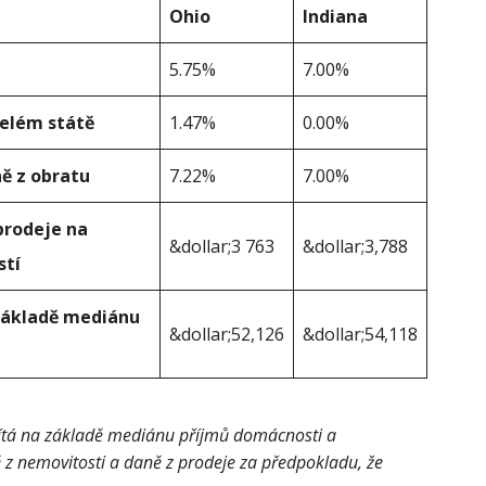
Ohio
Indiana
5.75%
7.00%
celém státě
1.47%
0.00%
ě z obratu
7.22%
7.00%
prodeje na
&dollar;3 763
&dollar;3,788
stí
 základě mediánu
&dollar;52,126
&dollar;54,118
čítá na základě mediánu příjmů domácnosti a
 z nemovitosti a daně z prodeje za předpokladu, že