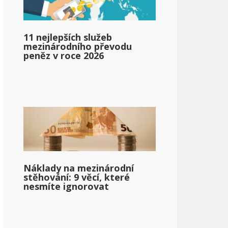
11 nejlepších služeb
mezinárodního převodu
peněz v roce 2026
pg_income_based_on_state_median_income_single_2}}
Náklady na mezinárodní
pg_po_daňovém_příjmu_na_státním_mediánovém_příjmu_jed
stěhování: 9 věcí, které
nesmíte ignorovat