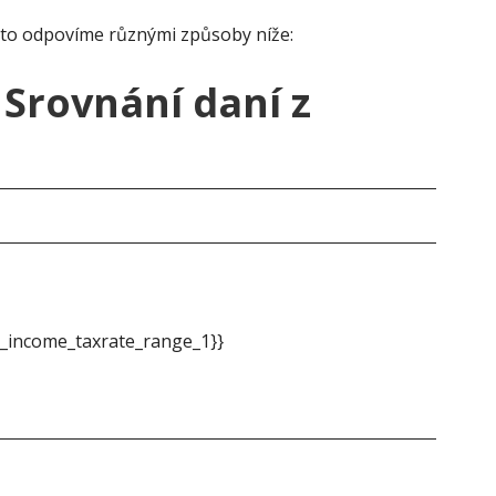
 to odpovíme různými způsoby níže:
 Srovnání daní z
Ind
_income_taxrate_range_1}}
{{m
&do