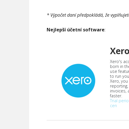
* Výpočet daní předpokládá, že vyplňujet
Nejlepší účetní software
:
Xer
Xero's ac
born in th
use featu
to run yo
Xero, you
reporting
invoices,
faster.
Trial peri
cen