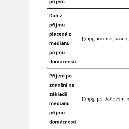
příjem
Daň z
příjmu
placená z
{{mpg_income_based_
mediánu
příjmu
domácnosti
Příjem po
zdanění na
základě
{{mpg_po_daňovém_př
mediánu
příjmu
domácnosti