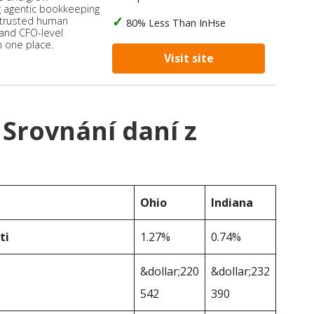
 agentic bookkeeping
 trusted human
80% Less Than InHse
 and CFO-level
n one place.
Visit site
 Srovnání daní z
Ohio
Indiana
ti
1.27%
0.74%
&dollar;220
&dollar;232
542
390