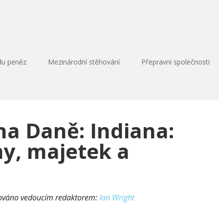
du peněz
Mezinárodní stěhování
Přepravní společnosti
na Daně: Indiana:
my, majetek a
lováno vedoucím redaktorem:
Ian Wright