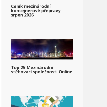
Ceník mezinárodní
kontejnerové přepravy:
srpen 2026
iana
Top 25 Mezinárodní
stěhovací společnosti Online
pg_state_personal_income_taxrate_range_2}}
llar;70 030