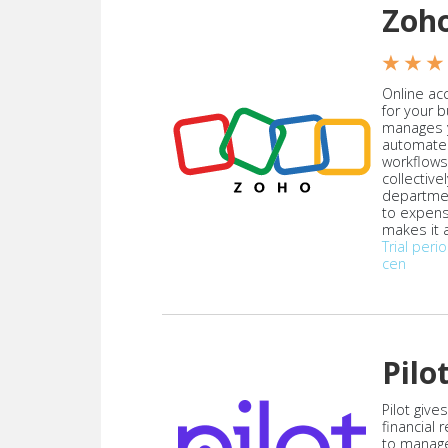
Zoh
★ ★ ★
Online acc
for your 
manages y
automate
workflows
collective
departmen
to expen
makes it a
Trial peri
cen
Pilo
Pilot give
financial
to manag