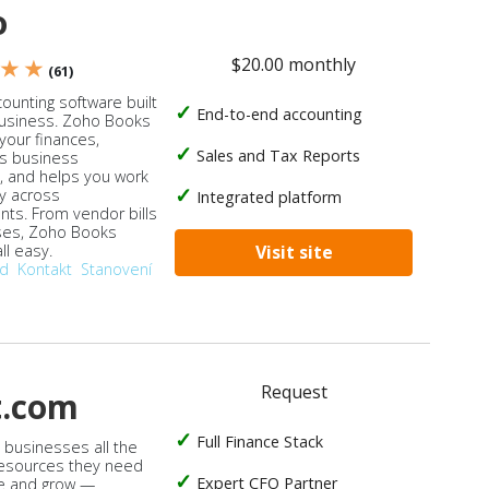
o
$20.00 monthly
 ★ ★
(61)
ounting software built
End-to-end accounting
business. Zoho Books
our finances,
Sales and Tax Reports
s business
, and helps you work
ly across
Integrated platform
ts. From vendor bills
ses, Zoho Books
ll easy.
Visit site
od
Kontakt
Stanovení
Request
t.com
Full Finance Stack
s businesses all the
 resources they need
Expert CFO Partner
e and grow —