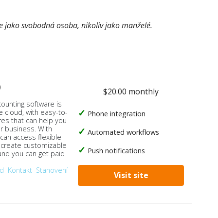
e jako svobodná osoba, nikoliv jako manželé.
o
$20.00 monthly
counting software is
e cloud, with easy-to-
Phone integration
res that can help you
ur business. With
Automated workflows
 can access flexible
, create customizable
Push notifications
 and you can get paid
od
Kontakt
Stanovení
Visit site