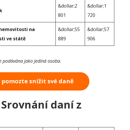
&dollar;2
&dollar;1
k
801
720
 nemovitosti na
&dollar;55
&dollar;57
ti ve státě
889
906
je podávána jako jediná osoba.
a pomozte snížit své daně
 Srovnání daní z