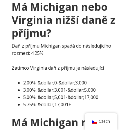
Má Michigan nebo
Virginia nižší daně z
příjmu?
Daň z příjmu Michigan spadá do následujícího
rozmezí: 4.25%
Zatímco Virginia daň z příjmu je následující
2.00%: &dollar;0-&dollar;3,000
3.00%: &dollar;3,001-&dollar;5,000
5.00%: &dollar;5,001-&dollar;17,000
5.75%: &dollar;17,001+
Má Michigan nebo
Czech