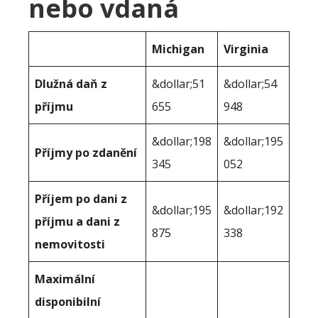
nebo vdaná
Michigan
Virginia
Dlužná daň z
&dollar;51
&dollar;54
příjmu
655
948
&dollar;198
&dollar;195
Příjmy po zdanění
345
052
Příjem po dani z
&dollar;195
&dollar;192
příjmu a dani z
875
338
nemovitosti
Maximální
disponibilní