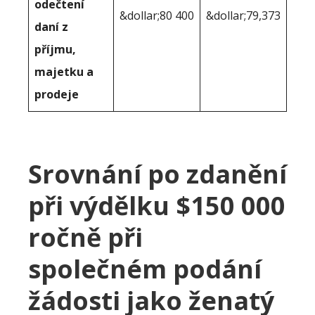
odečtení
&dollar;80 400
&dollar;79,373
daní z
příjmu,
majetku a
prodeje
Srovnání po zdanění
při výdělku $150 000
ročně při
společném podání
žádosti jako ženatý