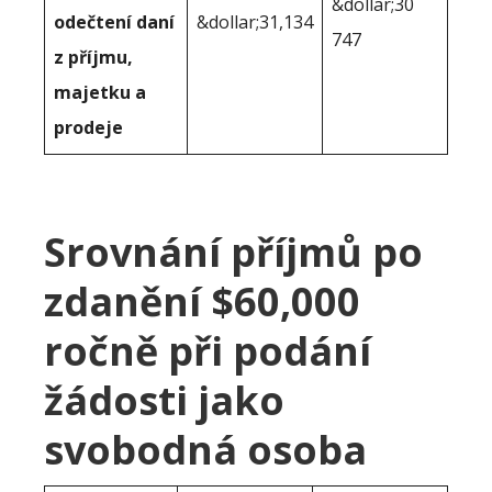
&dollar;30
odečtení daní
&dollar;31,134
747
z příjmu,
majetku a
prodeje
Srovnání příjmů po
zdanění $60,000
ročně při podání
žádosti jako
svobodná osoba