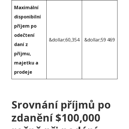
Maximální
disponibilní
příjem po
odečtení
&dollar;60,354
&dollar;59 469
daní z
příjmu,
majetku a
prodeje
Srovnání příjmů po
zdanění $100,000