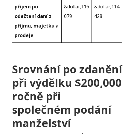
příjem po
&dollar;116
&dollar;114
odečtení daní z
079
428
příjmu, majetku a
prodeje
Srovnání po zdanění
při výdělku $200,000
ročně při
společném podání
manželství