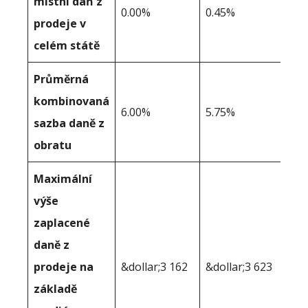
místní daň z
0.00%
0.45%
prodeje v
celém státě
Průměrná
kombinovaná
6.00%
5.75%
sazba daně z
obratu
Maximální
výše
zaplacené
daně z
prodeje na
&dollar;3 162
&dollar;3 623
základě