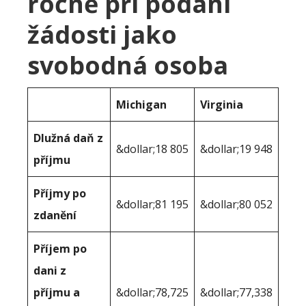
ročně při podání
žádosti jako
svobodná osoba
Michigan
Virginia
Dlužná daň z
&dollar;18 805
&dollar;19 948
příjmu
Příjmy po
&dollar;81 195
&dollar;80 052
zdanění
Příjem po
dani z
příjmu a
&dollar;78,725
&dollar;77,338