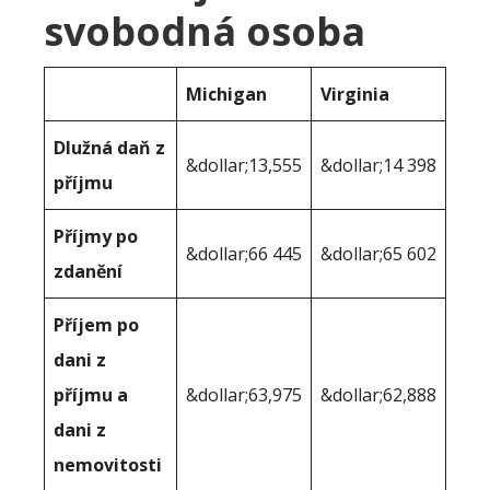
svobodná osoba
Michigan
Virginia
Dlužná daň z
&dollar;13,555
&dollar;14 398
příjmu
Příjmy po
&dollar;66 445
&dollar;65 602
zdanění
Příjem po
dani z
příjmu a
&dollar;63,975
&dollar;62,888
dani z
nemovitosti