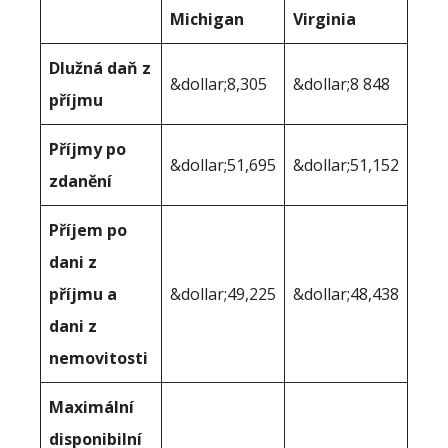
Michigan
Virginia
Dlužná daň z
&dollar;8,305
&dollar;8 848
příjmu
Příjmy po
&dollar;51,695
&dollar;51,152
zdanění
Příjem po
dani z
příjmu a
&dollar;49,225
&dollar;48,438
dani z
nemovitosti
Maximální
disponibilní