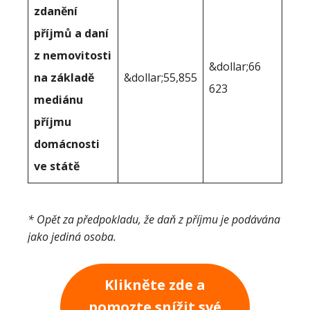
zdanění
příjmů a daní
z nemovitosti
&dollar;66
na základě
&dollar;55,855
623
mediánu
příjmu
domácnosti
ve státě
* Opět za předpokladu, že daň z příjmu je podávána
jako jediná osoba.
Klikněte zde a
pomozte snížit své