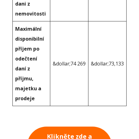
dani z
nemovitosti
Maximální
disponibilní
příjem po
odečtení
&dollar;74 269
&dollar;73,133
daní z
příjmu,
majetku a
prodeje
Klikněte zde a