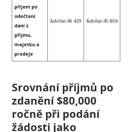
příjem po
odečtení
&dollar;46 439
&dollar;45 804
daní z
příjmu,
majetku a
prodeje
Srovnání příjmů po
zdanění $80,000
ročně při podání
žádosti jako