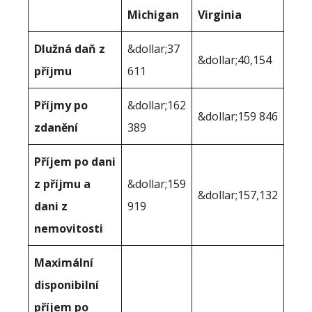
Michigan
Virginia
Dlužná daň z
&dollar;37
&dollar;40,154
příjmu
611
Příjmy po
&dollar;162
&dollar;159 846
zdanění
389
Příjem po dani
z příjmu a
&dollar;159
&dollar;157,132
dani z
919
nemovitosti
Maximální
disponibilní
příjem po