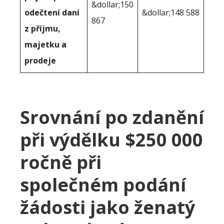
&dollar;150
odečtení daní
&dollar;148 588
867
z příjmu,
majetku a
prodeje
Srovnání po zdanění
při výdělku $250 000
ročně při
společném podání
žádosti jako ženatý