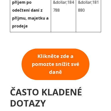
příjem po
&dollar;184
&dollar;181
odečtení daní z
788
880
příjmu, majetku a
prodeje
Klikněte zde a
pomozte snížit své
daně
ČASTO KLADENÉ
DOTAZY