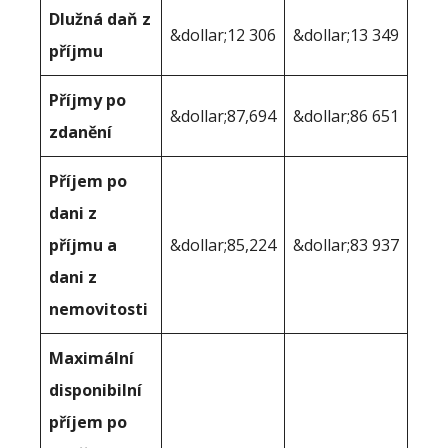
Dlužná daň z
&dollar;12 306
&dollar;13 349
příjmu
Příjmy po
&dollar;87,694
&dollar;86 651
zdanění
Příjem po
dani z
příjmu a
&dollar;85,224
&dollar;83 937
dani z
nemovitosti
Maximální
disponibilní
příjem po