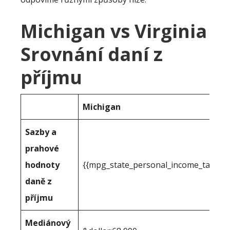
Michigan vs Virginia
Srovnání daní z
příjmu
Michigan
Sazby a
prahové
hodnoty
{{mpg_state_personal_income_taxrate
daně z
příjmu
Mediánový