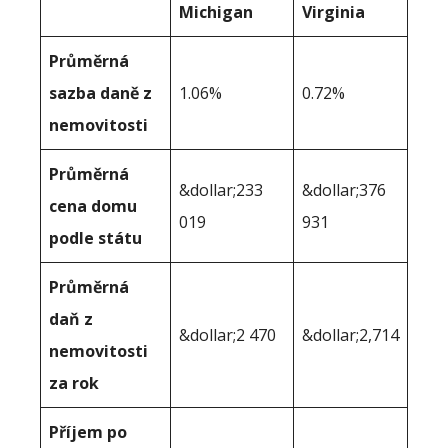
Michigan
Virginia
Průměrná
sazba daně z
1.06%
0.72%
nemovitosti
Průměrná
&dollar;233
&dollar;376
cena domu
019
931
podle státu
Průměrná
daň z
&dollar;2 470
&dollar;2,714
nemovitosti
za rok
Příjem po