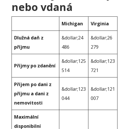
nebo vdaná
Michigan
Virginia
Dlužná daň z
&dollar;24
&dollar;26
příjmu
486
279
&dollar;125
&dollar;123
Příjmy po zdanění
514
721
Příjem po dani z
&dollar;123
&dollar;121
příjmu a dani z
044
007
nemovitosti
Maximální
disponibilní