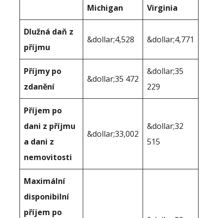
Michigan
Virginia
Dlužná daň z
&dollar;4,528
&dollar;4,771
příjmu
Příjmy po
&dollar;35
&dollar;35 472
zdanění
229
Příjem po
dani z příjmu
&dollar;32
&dollar;33,002
a dani z
515
nemovitosti
Maximální
disponibilní
příjem po