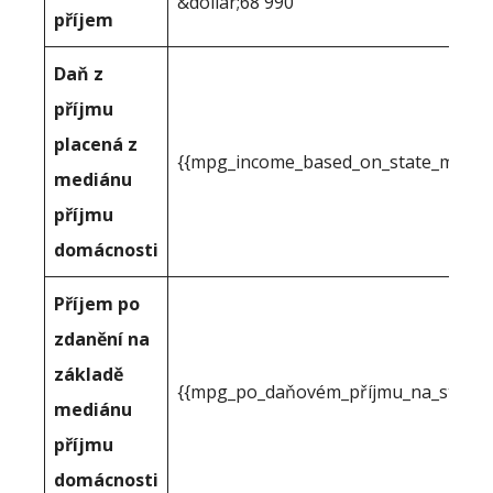
&dollar;68 990
příjem
Daň z
příjmu
placená z
{{mpg_income_based_on_state_median
mediánu
příjmu
domácnosti
Příjem po
zdanění na
základě
{{mpg_po_daňovém_příjmu_na_státním
mediánu
příjmu
domácnosti