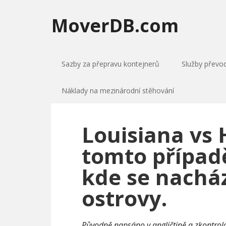
MoverDB.com
Sazby za přepravu kontejnerů
Služby převo
Náklady na mezinárodní stěhování
Louisiana vs 
tomto případě
kde se nachá
ostrovy.
Původně napsáno v angličtině a zkontro