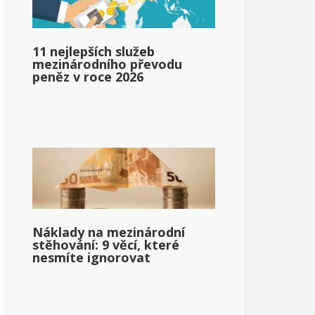
llar;91,010
11 nejlepších služeb
mezinárodního převodu
peněz v roce 2026
pg_income_based_on_state_median_income_single_2}}
Náklady na mezinárodní
stěhování: 9 věcí, které
nesmíte ignorovat
pg_po_daňovém_příjmu_na_státním_mediánovém_příjmu_jed