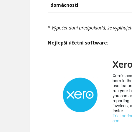
domácnosti
* Výpočet daní předpokládá, že vyplňujet
Nejlepší účetní software
:
Xer
Xero's acc
born in th
use featur
run your b
you can ac
reporting,
invoices, 
faster.
Trial perio
cen