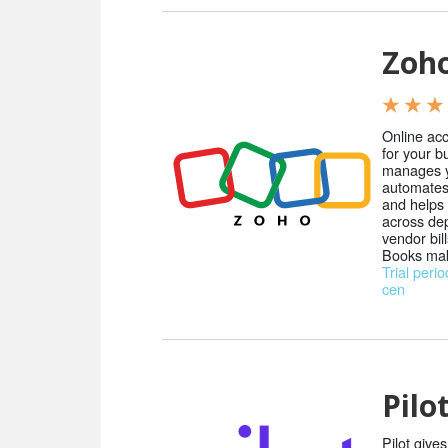
Zoh
★ ★ ★
Online acc
for your 
manages y
automates
and helps 
across de
vendor bil
Books make
Trial perio
cen
Pilo
Pilot give