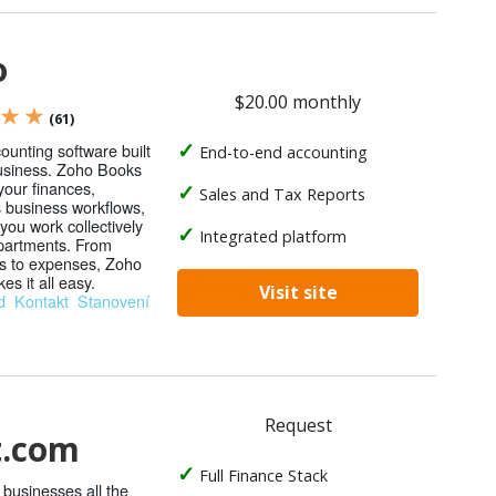
o
$20.00 monthly
 ★ ★
(61)
ounting software built
End-to-end accounting
business. Zoho Books
our finances,
Sales and Tax Reports
 business workflows,
you work collectively
Integrated platform
partments. From
ls to expenses, Zoho
s it all easy.
Visit site
d
Kontakt
Stanovení
Request
t.com
Full Finance Stack
s businesses all the