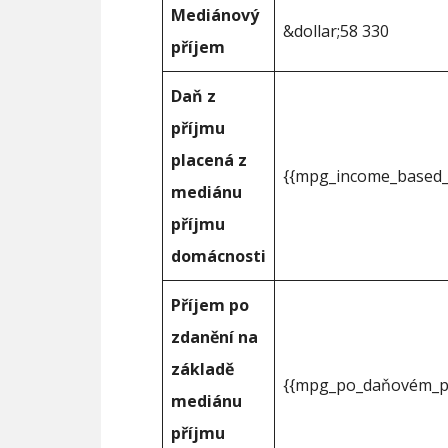
Mediánový
&dollar;58 330
příjem
Daň z
příjmu
placená z
{{mpg_income_based_
mediánu
příjmu
domácnosti
Příjem po
zdanění na
základě
{{mpg_po_daňovém_př
mediánu
příjmu