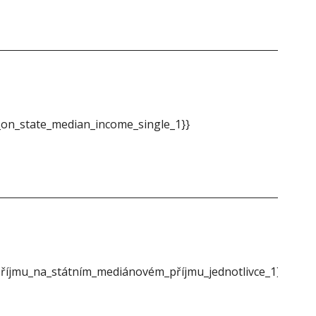
&do
on_state_median_income_single_1}}
{{m
íjmu_na_státním_mediánovém_příjmu_jednotlivce_1}}
{{m