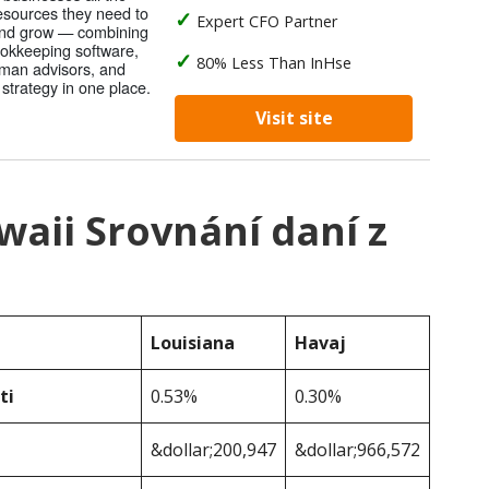
resources they need to
Expert CFO Partner
nd grow — combining
ookkeeping software,
80% Less Than InHse
uman advisors, and
strategy in one place.
Visit site
waii Srovnání daní z
Louisiana
Havaj
ti
0.53%
0.30%
&dollar;200,947
&dollar;966,572