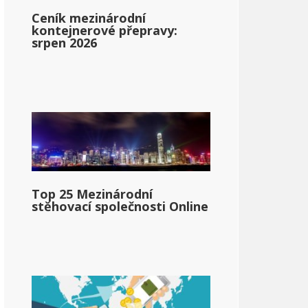
Ceník mezinárodní
kontejnerové přepravy:
srpen 2026
vaj
Top 25 Mezinárodní
stěhovací společnosti Online
pg_state_personal_income_taxrate_range_2}}