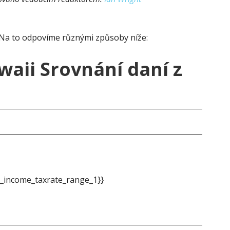
Na to odpovíme různými způsoby níže:
waii Srovnání daní z
Ha
_income_taxrate_range_1}}
{{m