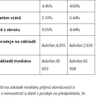
4.45%
4.00%
celém státě
5.10%
0.44%
ě z obratu
9.55%
4.44%
prodeje na základě
&dollar;4,355
&dollar;2,926
 základě mediánu
&dollar;45
&dollar;65
603
908
čítá na základě mediánu příjmů domácnosti a
 z nemovitosti a daně z prodeje za předpokladu, že