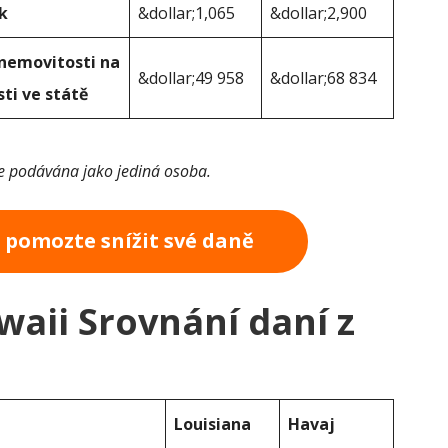
k
&dollar;1,065
&dollar;2,900
 nemovitosti na
&dollar;49 958
&dollar;68 834
ti ve státě
je podávána jako jediná osoba.
a pomozte snížit své daně
waii Srovnání daní z
Louisiana
Havaj