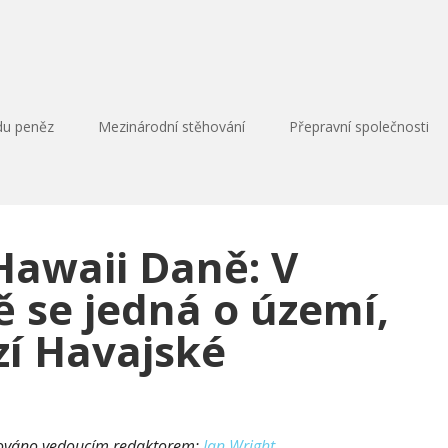
du peněz
Mezinárodní stěhování
Přepravní společnosti
Hawaii Daně: V
 se jedná o území,
zí Havajské
lováno vedoucím redaktorem:
Ian Wright