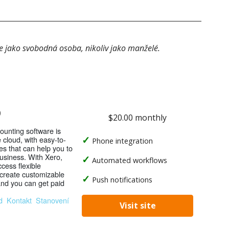
e jako svobodná osoba, nikoliv jako manželé.
o
$20.00 monthly
ounting software is
e cloud, with easy-to-
Phone integration
es that can help you to
usiness. With Xero,
Automated workflows
cess flexible
 create customizable
Push notifications
and you can get paid
d
Kontakt
Stanovení
Visit site