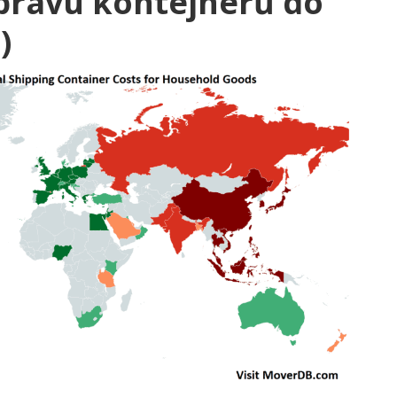
pravu kontejnerů do
)