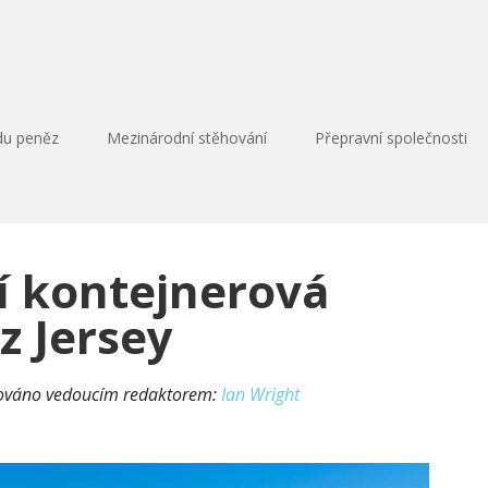
du peněz
Mezinárodní stěhování
Přepravní společnosti
 kontejnerová
z Jersey
lováno vedoucím redaktorem:
Ian Wright