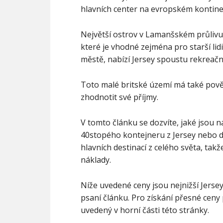
hlavních center na evropském kontin
Největší ostrov v Lamanšském průlivu
které je vhodné zejména pro starší lid
městě, nabízí Jersey spoustu rekreačn
Toto malé britské území má také pově
zhodnotit své příjmy.
V tomto článku se dozvíte, jaké jsou
40stopého kontejneru z Jersey nebo do
hlavních destinací z celého světa, ta
náklady.
Níže uvedené ceny jsou nejnižší Jerse
psaní článku. Pro získání přesné ceny
uvedený v horní části této stránky.