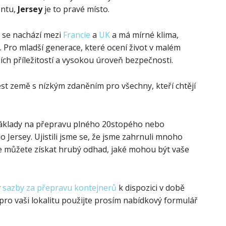
entu,
Jersey
je to pravé místo.
 se nachází mezi
Francie
a
UK
a má mírné klima,
i. Pro mladší generace, které ocení život v malém
ích příležitostí a vysokou úroveň bezpečnosti.
st země s nízkým zdaněním pro všechny, kteří chtějí
 náklady na přepravu plného 20stopého nebo
 Jersey. Ujistili jsme se, že jsme zahrnuli mnoho
kže můžete získat hrubý odhad, jaké mohou být vaše
y
sazby za přepravu kontejnerů
k dispozici v době
 pro vaši lokalitu použijte prosím nabídkový formulář