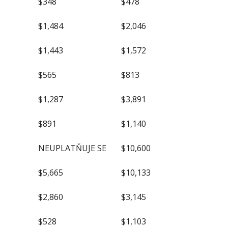
$348
$478
$1,484
$2,046
$1,443
$1,572
$565
$813
$1,287
$3,891
$891
$1,140
NEUPLATŇUJE SE
$10,600
$5,665
$10,133
$2,860
$3,145
$528
$1,103