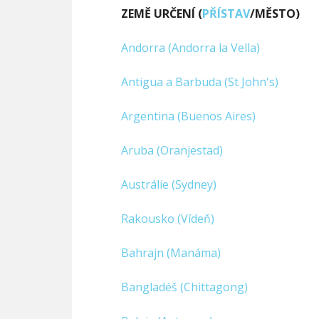
ZEMĚ URČENÍ (
PŘÍSTAV
/MĚSTO)
ZEMĚ URČENÍ (
PŘÍSTAV
/MĚSTO)
Andorra (Andorra la Vella)
Antigua a Barbuda (St John's)
Argentina (Buenos Aires)
Aruba (Oranjestad)
Austrálie (Sydney)
Rakousko (Vídeň)
Bahrajn (Manáma)
Bangladéš (Chittagong)