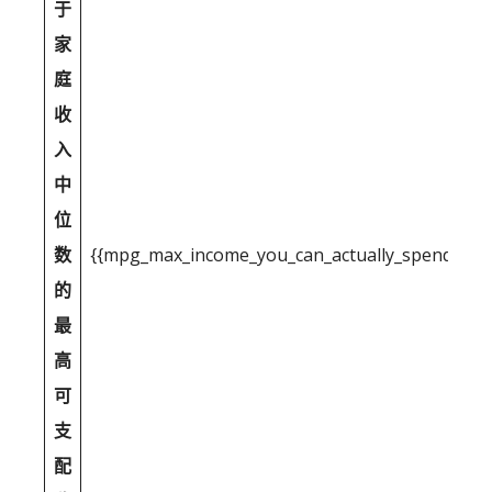
于
家
庭
收
入
中
位
数
{{mpg_max_income_you_can_actually_spend_after
的
最
高
可
支
配