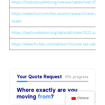
https://fred.stlouisfed.org/release/tables?eid=25951
https://www.fool.com/the-ascent/research/average-h
state/
https://taxfoundation.org/data/all/state/2022-sales-t
https://www.forbes.com/advisor/income-tax-calculato
Chinese