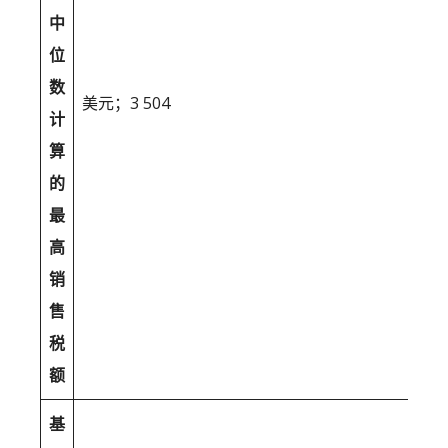
中
位
数
美元；3 504
计
算
的
最
高
销
售
税
额
基