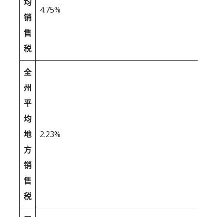
均
4.75%
销
售
税
全
州
平
均
地
2.23%
方
销
售
税