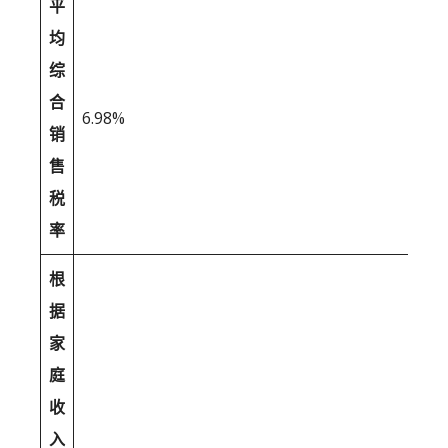
平
均
综
合
6.98%
销
售
税
率
根
据
家
庭
收
入