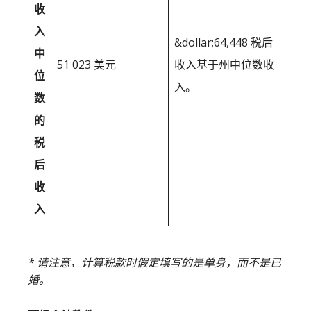
收
入
&dollar;64,448 税后
中
51 023 美元
收入基于州中位数收
位
入。
数
的
税
后
收
入
* 请注意，计算税款时假定填写的是单身，而不是已
婚。