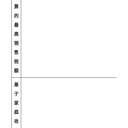
算
的
最
高
销
售
税
额
基
于
家
庭
收