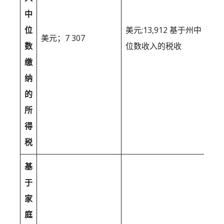
中
位
美元;13,912 基于州中
美元；7 307
数
位数收入的税收
缴
纳
的
所
得
税
基
于
家
庭