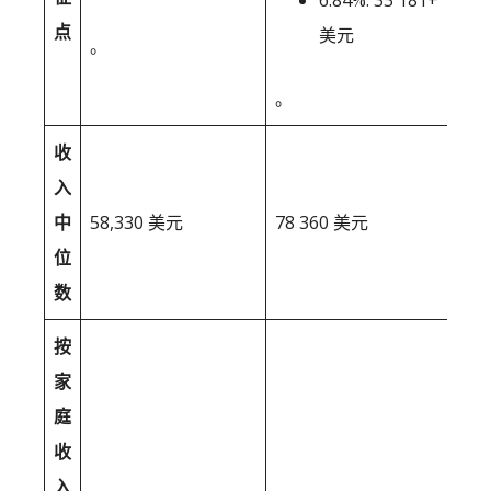
6.84%: 33 181+
点
美元
。
。
收
入
中
58,330 美元
78 360 美元
位
数
按
家
庭
收
入