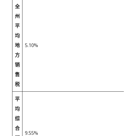
全
州
平
均
地
5.10%
方
销
售
税
平
均
综
合
9.55%