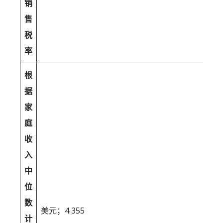
销
售
税
率
根
据
家
庭
收
入
中
位
数
美元；4 355
计