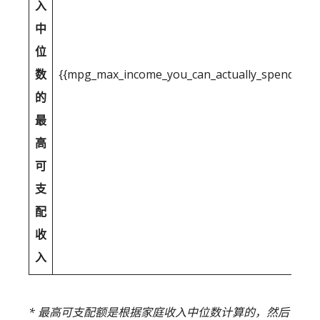
入
中
位
数
{{mpg_max_income_you_can_actually_spend_after
的
最
高
可
支
配
收
入
* 最高可支配额是根据家庭收入中位数计算的，然后