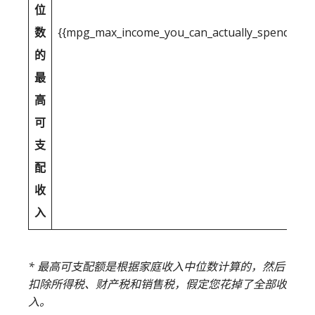
位
数
{{mpg_max_income_you_can_actually_spend_after
的
最
高
可
支
配
收
入
* 最高可支配额是根据家庭收入中位数计算的，然后
扣除所得税、财产税和销售税，假定您花掉了全部收
入。