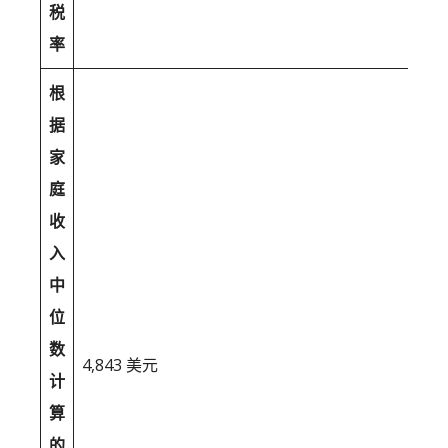
税
率
根
据
家
庭
收
入
中
位
数
4,843 美元
计
算
的