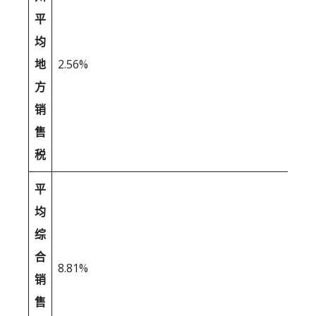
平
均
地
2.56%
方
销
售
税
平
均
综
合
8.81%
销
售