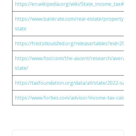
https://en.wikipedia.org/wiki/State_income_tax#Rates
https://www.bankrate.com/real-estate/property-tax-
state
https://fred.stlouisfed.org/release/tables?eid=25951
https://www.fool.com/the-ascent/research/average-h
state/
https://taxfoundation.org/data/all/state/2022-sales-t
https://www.forbes.com/advisor/income-tax-calculato