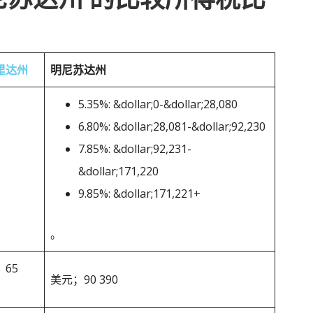
里达州
明尼苏达州
5.35%: &dollar;0-&dollar;28,080
6.80%: &dollar;28,081-&dollar;92,230
7.85%: &dollar;92,231-
&dollar;171,220
9.85%: &dollar;171,221+
。
65
美元；90 390