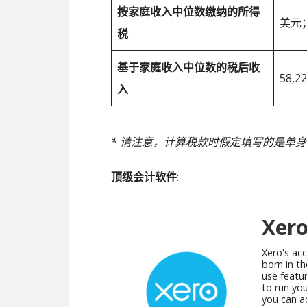
按家庭收入中位数缴纳的所得
美元；
税
基于家庭收入中位数的税后收
58,
入
* 请注意，计算税款时假定填写的是单
顶级会计软件
:
Xer
Xero's ac
born in th
use featu
to run you
you can ac