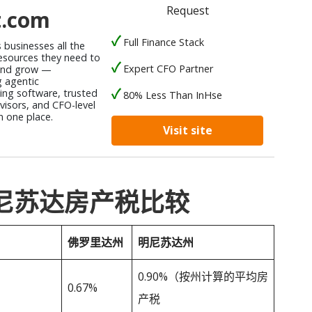
Request
t.com
Full Finance Stack
s businesses all the
resources they need to
Expert CFO Partner
nd grow —
 agentic
ng software, trusted
80% Less Than InHse
isors, and CFO-level
n one place.
Visit site
明尼苏达房产税比较
佛罗里达州
明尼苏达州
0.90%（按州计算的平均房
0.67%
产税