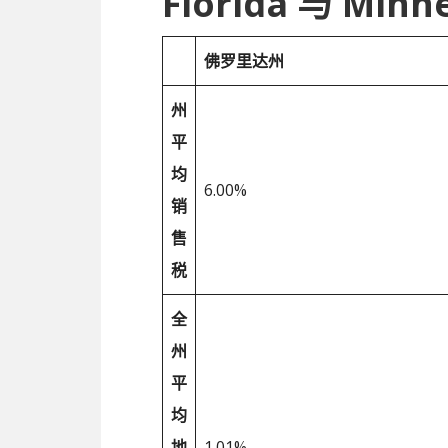
Florida 与 M
佛罗里达州
州
平
均
6.00%
销
售
税
全
州
平
均
地
1.01%