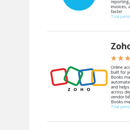
reporting
invoices,
faster.
Trial peri
Zoh
★ ★ 
Online ac
built for 
Books man
automates
and helps 
across de
vendor bi
Books make
Trial peri