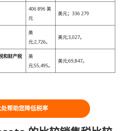
406 896 美
美元；336 279
元
美
美元;3,027。
元;2,726。
税和财产税
美
美元;69,847。
元;55,495。
此处帮助您降低税率