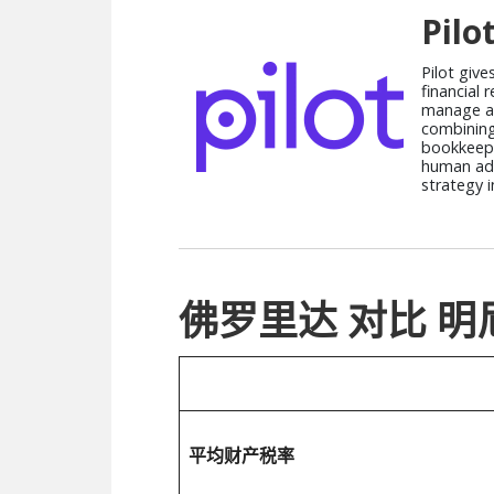
Pilo
Pilot give
financial 
manage a
combining
bookkeepi
human adv
strategy i
佛罗里达 对比 
平均财产税率