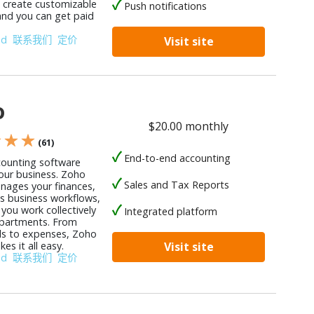
, create customizable
Push notifications
 and you can get paid
od
联系我们
定价
Visit site
o
$20.00 monthly
★ ★ ★
(61)
End-to-end accounting
counting software
your business. Zoho
Sales and Tax Reports
ages your finances,
 business workflows,
you work collectively
Integrated platform
partments. From
lls to expenses, Zoho
s it all easy.
Visit site
od
联系我们
定价