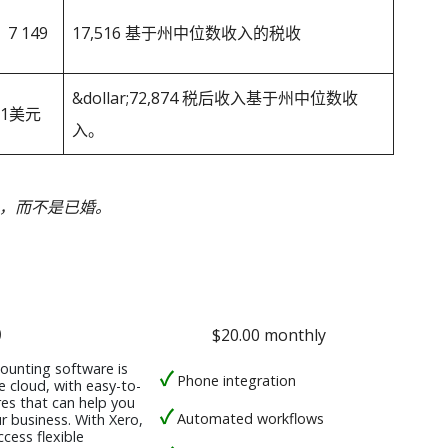
7 149
17,516 基于州中位数收入的税收
&dollar;72,874 税后收入基于州中位数收
221美元
入。
身，而不是已婚。
o
$20.00 monthly
counting software is
Phone integration
e cloud, with easy-to-
res that can help you
Automated workflows
r business. With Xero,
cess flexible