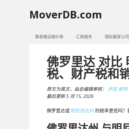
MoverDB.com
集装箱运输价格
汇款服务
国际搬家公司
佛罗里达 对比
税、财产税和
原文为英文，由总编辑审核：
伊恩-赖特
最后更新
5 月 15, 2026
佛罗里达或
明尼苏达州
的税率更低吗？
佛罗里达州 与明