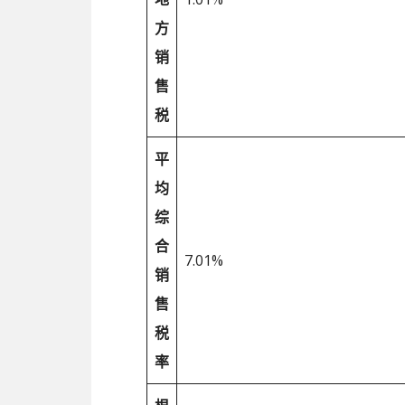
方
销
售
税
平
均
综
合
7.01%
销
售
税
率