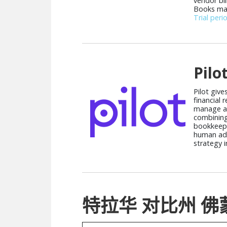
vendor bi
Books make
Trial peri
Pilo
Pilot give
financial 
manage a
combining
bookkeepi
human adv
strategy i
特拉华 对比州 