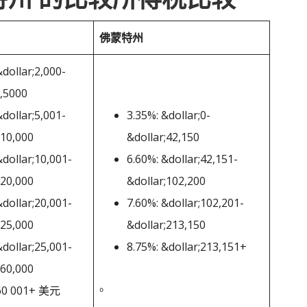
佛蒙特州
&dollar;2,000-
;,5000
&dollar;5,001-
3.35%: &dollar;0-
;10,000
&dollar;42,150
&dollar;10,001-
6.60%: &dollar;42,151-
;20,000
&dollar;102,200
&dollar;20,001-
7.60%: &dollar;102,201-
;25,000
&dollar;213,150
&dollar;25,001-
8.75%: &dollar;213,151+
;60,000
。
 60 001+ 美元