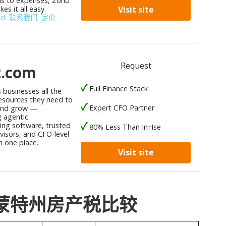
lls to expenses, Zoho
s it all easy.
Visit site
od
联系我们
定价
Request
t.com
Full Finance Stack
s businesses all the
resources they need to
Expert CFO Partner
nd grow —
 agentic
ng software, trusted
80% Less Than InHse
isors, and CFO-level
n one place.
Visit site
佛蒙特州房产税比较