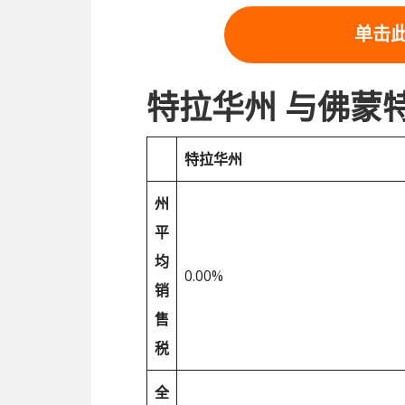
单击
特拉华州 与佛蒙
特拉华州
州
平
均
0.00%
销
售
税
全