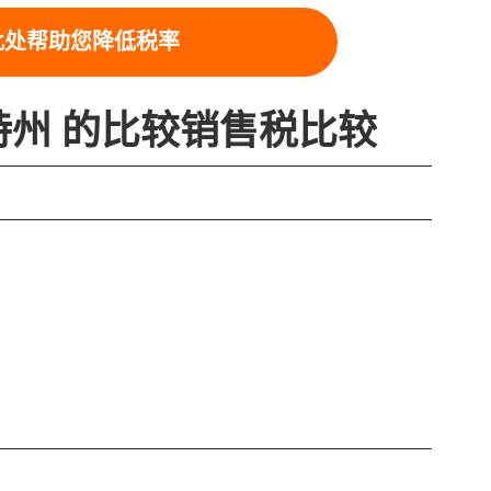
此处帮助您降低税率
特州 的比较销售税比较
佛蒙
6.0