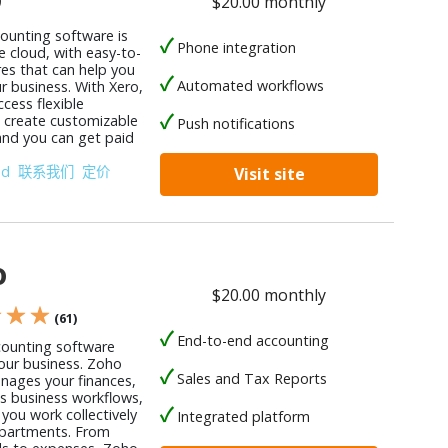
$20.00 monthly
counting software is
Phone integration
e cloud, with easy-to-
res that can help you
Automated workflows
r business. With Xero,
cess flexible
, create customizable
Push notifications
 and you can get paid
od
联系我们
定价
Visit site
o
$20.00 monthly
★ ★ ★
(61)
End-to-end accounting
counting software
your business. Zoho
Sales and Tax Reports
ages your finances,
 business workflows,
you work collectively
Integrated platform
partments. From