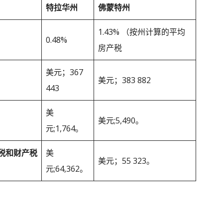
特拉华州
佛蒙特州
1.43% （按州计算的平均
0.48%
房产税
美元；367
美元；383 882
443
美
美元;5,490。
元;1,764。
税和财产税
美
美元；55 323。
元;64,362。