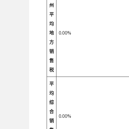
州
平
均
地
0.00%
方
销
售
税
平
均
综
合
0.00%
销