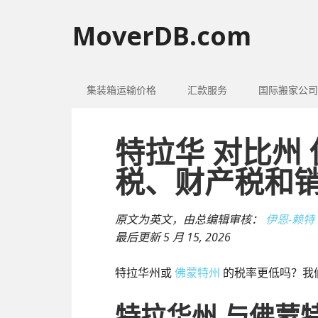
MoverDB.com
集装箱运输价格
汇款服务
国际搬家公司
特拉华 对比州
税、财产税和
原文为英文，由总编辑审核：
伊恩-赖特
最后更新
5 月 15, 2026
特拉华州或
佛蒙特州
的税率更低吗？我
特拉华州 与佛蒙