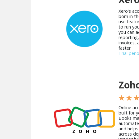
Xero's ac
born in th
use featu
to run you
you can ac
reporting
invoices,
faster.
Trial peri
Zoh
★ ★ 
Online ac
built for 
Books man
automates
and helps 
across de