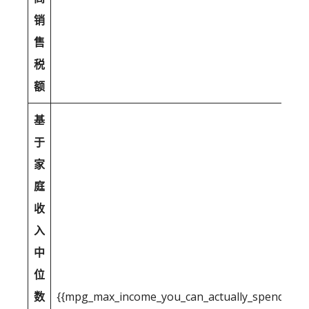
销
售
税
额
基
于
家
庭
收
入
中
位
数
{{mpg_max_income_you_can_actually_spend_after