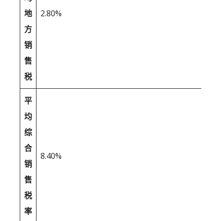
地
2.80%
方
销
售
税
平
均
综
合
8.40%
销
售
税
率