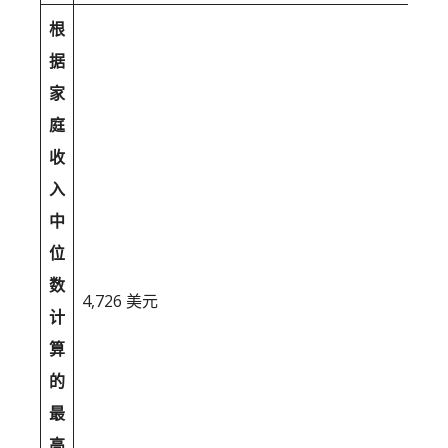
根
据
家
庭
收
入
中
位
数
4,726 美元
计
算
的
最
高