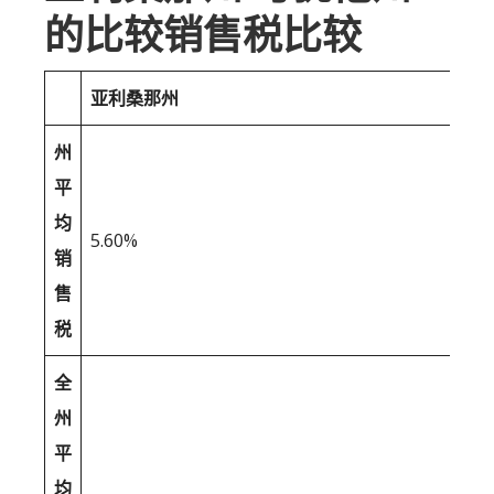
的比较销售税比较
亚利桑那州
州
平
均
5.60%
销
售
税
全
州
平
均