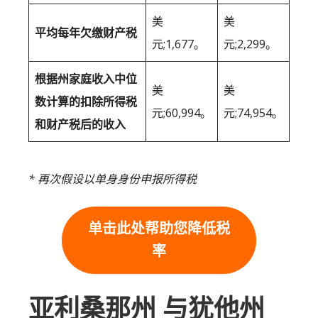
美
美
平均每年欠缴财产税
元;1,677。
元;2,299。
根据州家庭收入中位
美
美
数计算的扣除所得税
元;60,994。
元;74,954。
和财产税后的收入
* 再次假设以单身身份申报所得税
单击此处帮助您降低税
率
亚利桑那州 与犹他州