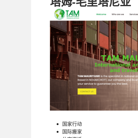
塔姆-毛里塔尼亚
国家行动
国际搬家