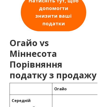
Натисніть тут, щоб
допомогти
знизити ваші
податки
Огайо vs
Міннесота
Порівняння
податку з продажу
Огайо
Середній