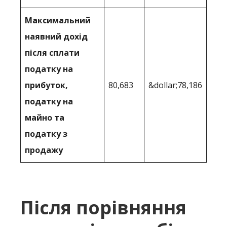
Максимальний
наявний дохід
після сплати
податку на
прибуток,
80,683
&dollar;78,186
податку на
майно та
податку з
продажу
Після порівняння