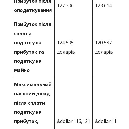
Прибуток після
127,306
123,614
оподаткування
Прибуток після
сплати
податку на
124 505
120 587
прибуток та
доларів
доларів
податку на
майно
Максимальний
наявний дохід
після сплати
податку на
прибуток,
&dollar;116,121
&dollar;112,185