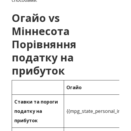
способами:
Огайо vs
Міннесота
Порівняння
податку на
прибуток
Огайо
Ставки та пороги
податку на
{{mpg_state_personal_income
прибуток