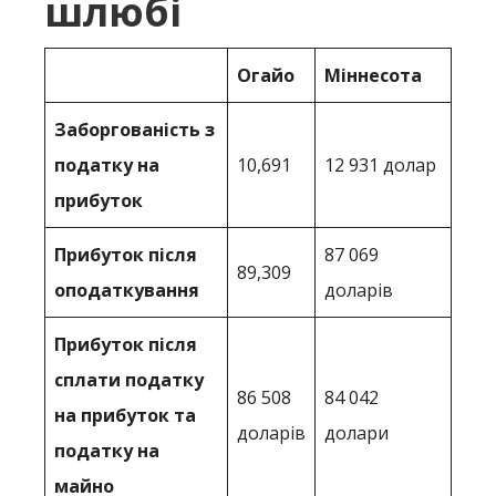
шлюбі
Огайо
Міннесота
Заборгованість з
податку на
10,691
12 931 долар
прибуток
Прибуток після
87 069
89,309
оподаткування
доларів
Прибуток після
сплати податку
86 508
84 042
на прибуток та
доларів
долари
податку на
майно