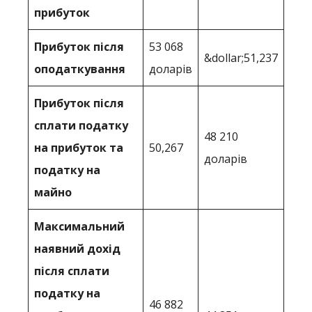
прибуток
Прибуток після
53 068
&dollar;51,237
оподаткування
доларів
Прибуток після
сплати податку
48 210
на прибуток та
50,267
доларів
податку на
майно
Максимальний
наявний дохід
після сплати
податку на
46 882