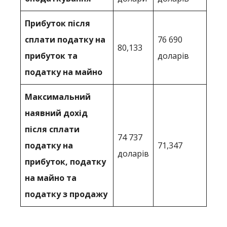
Прибуток після
сплати податку на
76 690
80,133
прибуток та
доларів
податку на майно
Максимальний
наявний дохід
після сплати
74 737
податку на
71,347
доларів
прибуток, податку
на майно та
податку з продажу