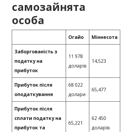
самозайнята
особа
Огайо
Міннесота
Заборгованість з
11 978
податку на
14,523
доларів
прибуток
Прибуток після
68 022
65,477
оподаткування
долари
Прибуток після
сплати податку на
62 450
65,221
прибуток та
доларів