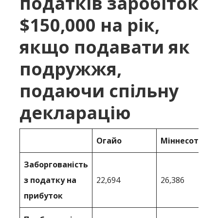
податків заробіток
$150,000 на рік,
якщо подавати як
подружжя,
подаючи спільну
декларацію
Огайо
Міннесота
Заборгованість
з податку на
22,694
26,386
прибуток