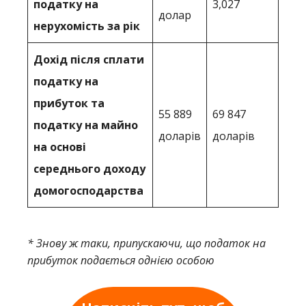
податку на
3,027
долар
нерухомість за рік
Дохід після сплати
податку на
прибуток та
55 889
69 847
податку на майно
доларів
доларів
на основі
середнього доходу
домогосподарства
* Знову ж таки, припускаючи, що податок на
прибуток подається однією особою