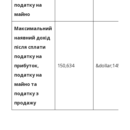
податку на
майно
Максимальний
наявний дохід
після сплати
податку на
прибуток,
150,634
&dollar;145,195
податку на
майно та
податку з
продажу