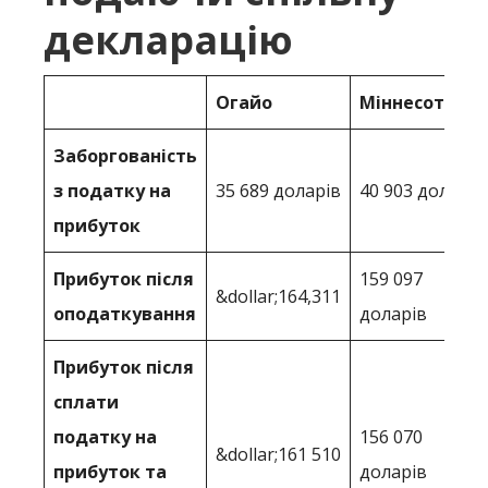
декларацію
Огайо
Міннесота
Заборгованість
з податку на
35 689 доларів
40 903 долари
прибуток
Прибуток після
159 097
&dollar;164,311
оподаткування
доларів
Прибуток після
сплати
податку на
156 070
&dollar;161 510
прибуток та
доларів