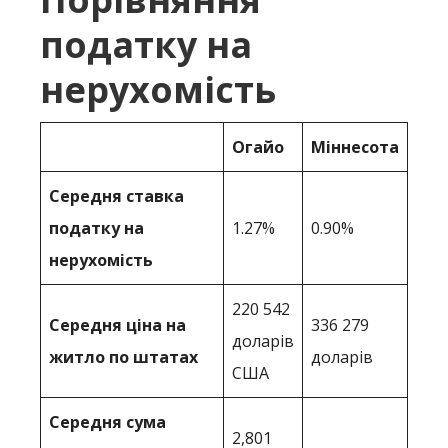
податку на
нерухомість
Огайо
Міннесота
Середня ставка
податку на
1.27%
0.90%
нерухомість
220 542
Середня ціна на
336 279
доларів
житло по штатах
доларів
США
Середня сума
2,801