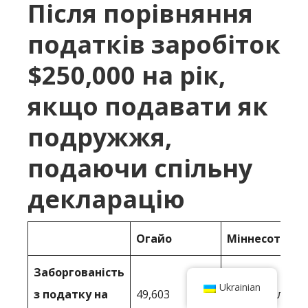
Після порівняння
податків заробіток
$250,000 на рік,
якщо подавати як
подружжя,
подаючи спільну
декларацію
Огайо
Міннесота
Заборгованість
Ukrainian
з податку на
49,603
56 747 доларів