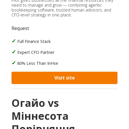
Pilot gives businesses all the financial resources they
need to manage and grow — combining agentic
bookkeeping software, trusted human advisors, and
CFO-level strategy in one place.
Request
Full Finance Stack
Expert CFO Partner
80% Less Than InHse
Visit site
Огайо vs
Міннесота
Порівняння