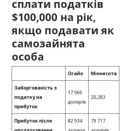
сплати податків
$100,000 на рік,
якщо подавати як
самозайнята
особа
Огайо
Міннесота
Заборгованість з
17 066
податку на
20,283
доларів
прибуток
Прибуток після
82 934
79 717
оподаткування
долари
доларів