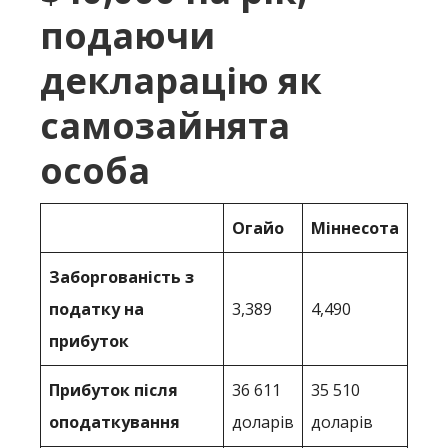
подаючи
декларацію як
самозайнята
особа
Огайо
Міннесота
Заборгованість з
податку на
3,389
4,490
прибуток
Прибуток після
36 611
35 510
оподаткування
доларів
доларів