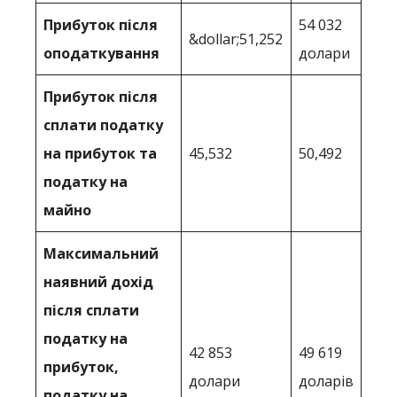
Прибуток після
54 032
&dollar;51,252
оподаткування
долари
Прибуток після
сплати податку
на прибуток та
45,532
50,492
податку на
майно
Максимальний
наявний дохід
після сплати
податку на
42 853
49 619
прибуток,
долари
доларів
податку на