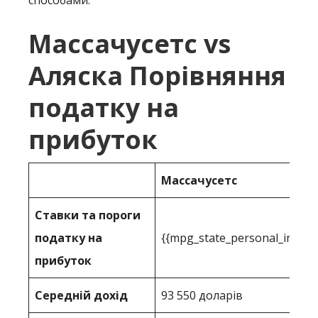
способами:
Массачусетс vs
Аляска Порівняння
податку на
прибуток
Массачусетс
Ставки та пороги
податку на
{{mpg_state_personal_income
прибуток
Середній дохід
93 550 доларів