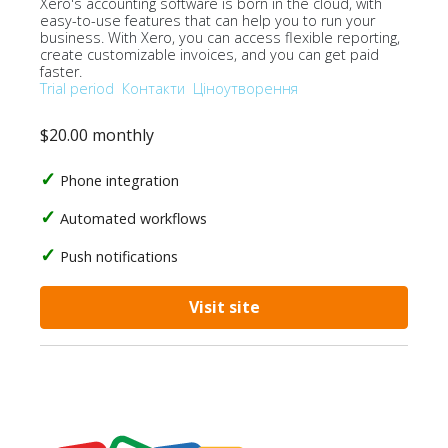
Xero's accounting software is born in the cloud, with
easy-to-use features that can help you to run your
business. With Xero, you can access flexible reporting,
create customizable invoices, and you can get paid
faster.
Trial period
Контакти
Ціноутворення
$20.00 monthly
Phone integration
Automated workflows
Push notifications
Visit site