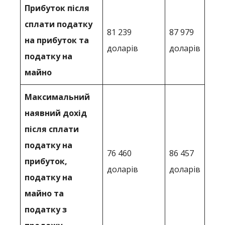
Прибуток після
сплати податку
81 239
87 979
на прибуток та
доларів
доларів
податку на
майно
Максимальний
наявний дохід
після сплати
податку на
76 460
86 457
прибуток,
доларів
доларів
податку на
майно та
податку з