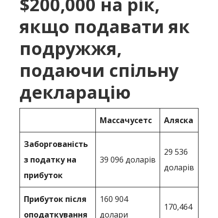
$200,000 на рік,
якщо подавати як
подружжя,
подаючи спільну
декларацію
Массачусетс
Аляска
Заборгованість
29 536
з податку на
39 096 доларів
доларів
прибуток
Прибуток після
160 904
170,464
оподаткування
долари