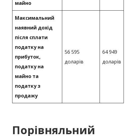
майно
Максимальний
наявний дохід
після сплати
податку на
56 595
64 949
прибуток,
доларів
доларів
податку на
майно та
податку з
продажу
Порівняльний