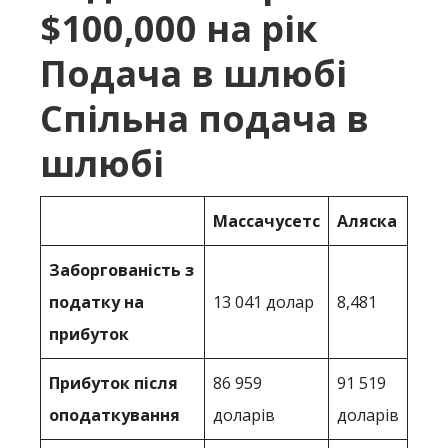
$100,000 на рік
Подача в шлюбі
Спільна подача в
шлюбі
Массачусетс
Аляска
Заборгованість з
податку на
13 041 долар
8,481
прибуток
Прибуток після
86 959
91 519
оподаткування
доларів
доларів