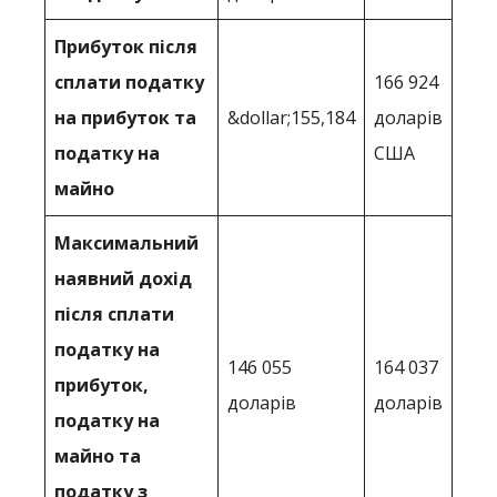
Прибуток після
сплати податку
166 924
на прибуток та
&dollar;155,184
доларів
податку на
США
майно
Максимальний
наявний дохід
після сплати
податку на
146 055
164 037
прибуток,
доларів
доларів
податку на
майно та
податку з