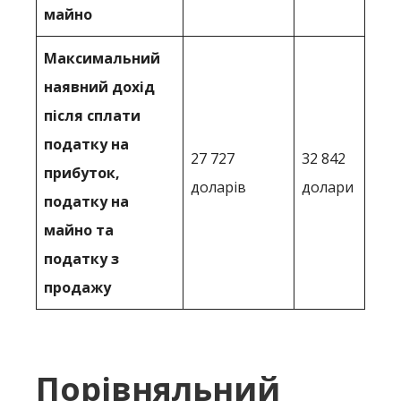
майно
Максимальний
наявний дохід
після сплати
податку на
27 727
32 842
прибуток,
доларів
долари
податку на
майно та
податку з
продажу
Порівняльний