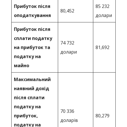
Прибуток після
85 232
80,452
оподаткування
долари
Прибуток після
сплати податку
74 732
на прибуток та
81,692
долари
податку на
майно
Максимальний
наявний дохід
після сплати
податку на
70 336
прибуток,
80,279
доларів
податку на