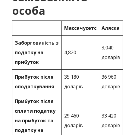
особа
Массачусетс
Аляска
Заборгованість з
3,040
податку на
4,820
доларів
прибуток
Прибуток після
35 180
36 960
оподаткування
доларів
доларів
Прибуток після
сплати податку
29 460
33 420
на прибуток та
доларів
доларів
податку на