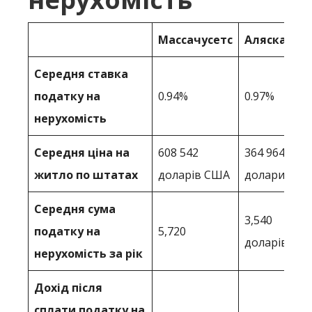
Массачусетс
Аляска
Середня ставка
податку на
0.94%
0.97%
нерухомість
Середня ціна на
608 542
364 964
житло по штатах
доларів США
долари
Середня сума
3,540
податку на
5,720
доларів
нерухомість за рік
Дохід після
сплати податку на