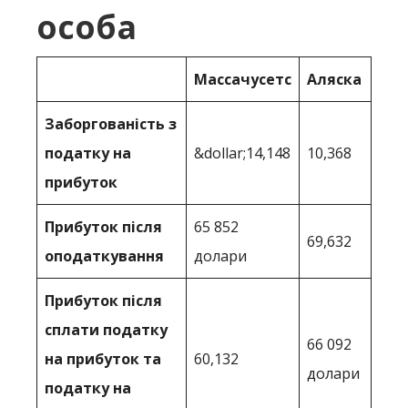
особа
Массачусетс
Аляска
Заборгованість з
податку на
&dollar;14,148
10,368
прибуток
Прибуток після
65 852
69,632
оподаткування
долари
Прибуток після
сплати податку
66 092
на прибуток та
60,132
долари
податку на