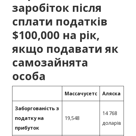
заробіток після
сплати податків
$100,000 на рік,
якщо подавати як
самозайнята
особа
Массачусетс
Аляска
Заборгованість з
14 768
податку на
19,548
доларів
прибуток