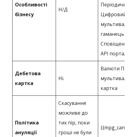
Особливості
Періодичні пе
Н/Д
бізнесу
Цифровий
мультивалют
гаманець
Сповіщення пр
API порталу
Валюти Пряма
Дебетова
Ні.
мультивалютн
картка
картка
Скасування
можливе до
Політика
тих пір, поки
{{mpg_cancelati
ануляції
гроші не були