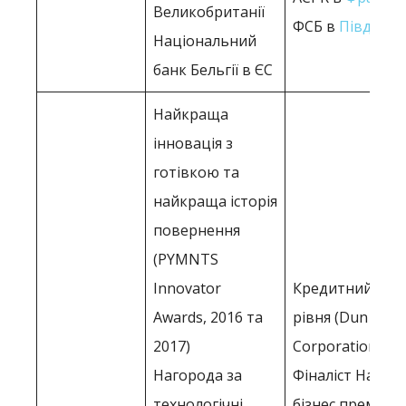
Великобританії
ФСБ в
Південна
Національний
банк Бельгії в ЄС
Найкраща
інновація з
готівкою та
найкраща історія
повернення
(PYMNTS
Innovator
Кредитний рейт
Awards, 2016 та
рівня (Dun & Br
2017)
Corporation, 20
Нагорода за
Фіналіст Націо
технологічні
бізнес премії (N