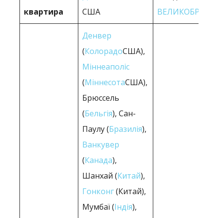
квартира
США
ВЕЛИКОБРИТА
Денвер
(
Колорадо
США),
Міннеаполіс
(
Міннесота
США),
Брюссель
(
Бельгія
), Сан-
Паулу (
Бразилія
),
Ванкувер
(
Канада
),
Шанхай (
Китай
),
Гонконг
(Китай),
Мумбаї (
Індія
),