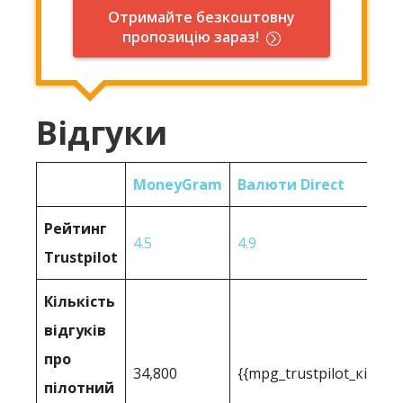
Отримайте безкоштовну
пропозицію зараз!
Відгуки
MoneyGram
Валюти Direct
Рейтинг
4.5
4.9
Trustpilot
Кількість
відгуків
про
34,800
{{mpg_trustpilot_кількі
пілотний