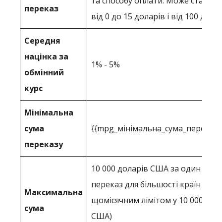
та способу оплати. Може станов
переказ
від 0 до 15 доларів і від 100 долар
Середня
націнка за
1% - 5%
обмінний
курс
Мінімальна
сума
{{mpg_мінімальна_сума_переказу
переказу
10 000 доларів США за один онла
переказ для більшості країн (з
Максимальна
щомісячним лімітом у 10 000 дол
сума
США)