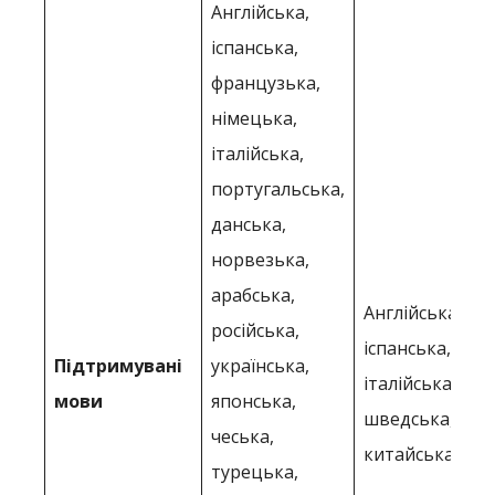
Англійська,
іспанська,
французька,
німецька,
італійська,
португальська,
данська,
норвезька,
арабська,
Англійська, фр
російська,
іспанська, пор
Підтримувані
українська,
італійська, но
мови
японська,
шведська, нім
чеська,
китайська та 
турецька,