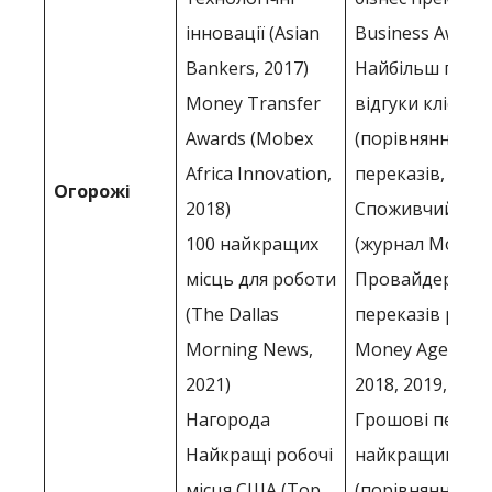
інновації (Asian
Business Awards
Bankers, 2017)
Найбільш пози
Money Transfer
відгуки клієнтів
Awards (Mobex
(порівняння гр
Africa Innovation,
переказів, 2017
Огорожі
2018)
Споживчий чем
100 найкращих
(журнал Money 
місць для роботи
Провайдер гро
(The Dallas
переказів року
Morning News,
Money Age, 2016
2021)
2018, 2019, 2020
Нагорода
Грошові перека
Найкращі робочі
найкращим ре
місця США (Top
(порівняння гр