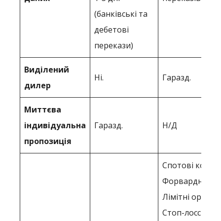
(банківські та
дебетові
перекази)
Виділений
Ні.
Гаразд.
дилер
Миттєва
індивідуальна
Гаразд.
Н/Д
пропозиція
Спотові контр
Форвардні ко
Лімітні ордери
Стоп-лосс орд