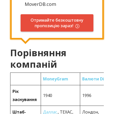
MoverDB.com
Отримайте безкоштовну
пропозицію зараз!
Порівняння
компаній
MoneyGram
Валюти Direct
Рік
1940
1996
заснування
Штаб-
Даллас.
, ТЕХАС,
Лондон,