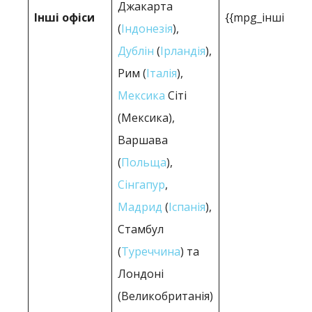
Джакарта
Інші офіси
{{mpg_інші_офіс
(
Індонезія
),
Дублін
(
Ірландія
),
Рим (
Італія
),
Мексика
Сіті
(Мексика),
Варшава
(
Польща
),
Сінгапур
,
Мадрид
(
Іспанія
),
Стамбул
(
Туреччина
) та
Лондоні
(Великобританія)