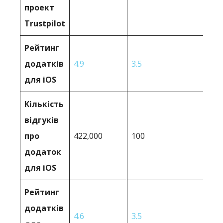
проект
Trustpilot
Рейтинг
додатків
4.9
3.5
для iOS
Кількість
відгуків
про
422,000
100
додаток
для iOS
Рейтинг
додатків
4.6
3.5