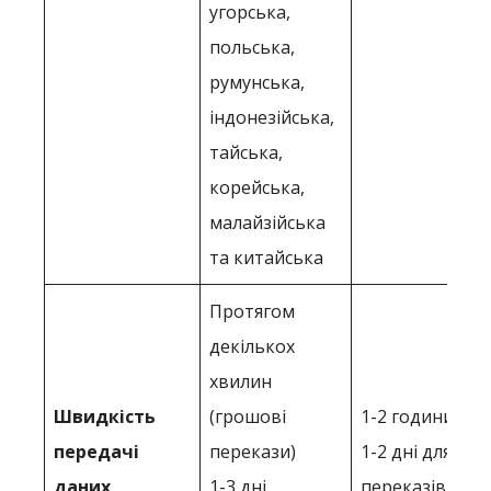
угорська,
польська,
румунська,
індонезійська,
тайська,
корейська,
малайзійська
та китайська
Протягом
декількох
хвилин
Швидкість
(грошові
1-2 години по 
передачі
перекази)
1-2 дні для за
даних
1-3 дні
переказів