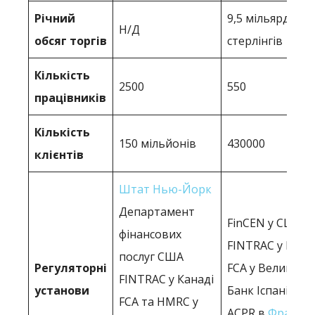
Річний
9,5 мільярдів ф
Н/Д
обсяг торгів
стерлінгів
Кількість
2500
550
працівників
Кількість
150 мільйонів
430000
клієнтів
Штат Нью-Йорк
Департамент
FinCEN у США
фінансових
FINTRAC у Кана
послуг США
Регуляторні
FCA у Великобр
FINTRAC у Канаді
установи
Банк Іспанії в Іс
FCA та HMRC у
ACPR в
Франція