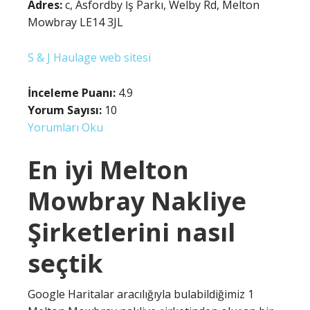
Adres:
c, Asfordby İş Parkı, Welby Rd, Melton
Mowbray LE14 3JL
S & J Haulage web sitesi
İnceleme Puanı:
4.9
Yorum Sayısı:
10
Yorumları Oku
En iyi Melton
Mowbray Nakliye
Şirketlerini nasıl
seçtik
Google Haritalar aracılığıyla bulabildiğimiz 1