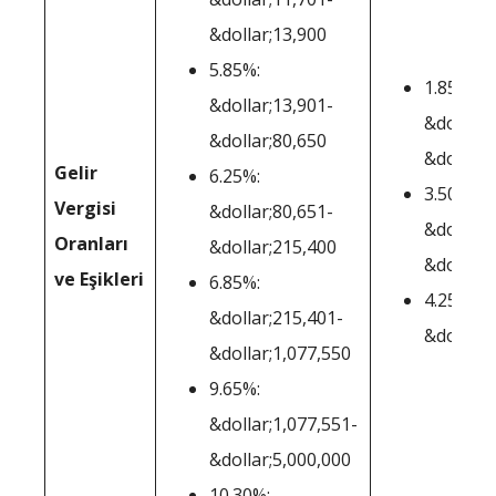
&dollar;13,900
5.85%:
1.85%:
&dollar;13,901-
&dollar;0
&dollar;80,650
&dollar;
Gelir
6.25%:
3.50%:
Vergisi
&dollar;80,651-
&dollar;
Oranları
&dollar;215,400
&dollar;
ve Eşikleri
6.85%:
4.25%:
&dollar;215,401-
&dolar;5
&dollar;1,077,550
9.65%:
&dollar;1,077,551-
&dollar;5,000,000
10.30%: