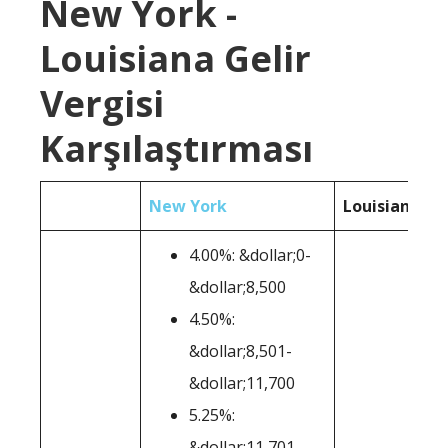
New York -
Louisiana Gelir
Vergisi
Karşılaştırması
New York
Louisiana
4.00%: &dollar;0-
&dollar;8,500
4.50%:
&dollar;8,501-
&dollar;11,700
5.25%:
&dollar;11,701-