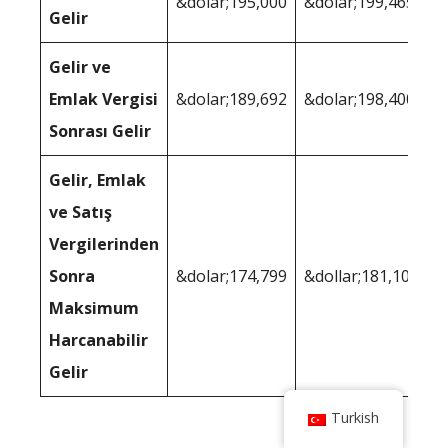
&dolar;195,000
&dolar;199,465
Gelir
Gelir ve
Emlak Vergisi
&dolar;189,692
&dolar;198,400
Sonrası Gelir
Gelir, Emlak
ve Satış
Vergilerinden
Sonra
&dolar;174,799
&dollar;181,105
Maksimum
Harcanabilir
Gelir
Turkish