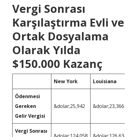
Vergi Sonrası
Karşılaştırma Evli ve
Ortak Dosyalama
Olarak Yılda
$150.000 Kazanç
New York
Louisiana
Ödenmesi
Gereken
&dolar;25,942
&dolar;23,366
Gelir Vergisi
Vergi Sonrası
&dolar;124,058
&dolar;126,634