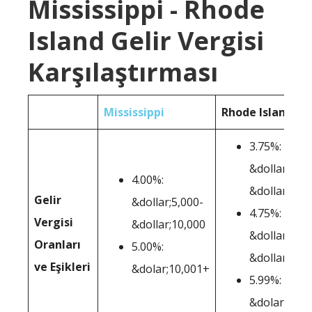
Mississippi - Rhode
Island Gelir Vergisi
Karşılaştırması
Mississippi
Rhode Island
3.75%:
&dollar;0-
4.00%:
&dollar;68,
Gelir
&dollar;5,000-
4.75%:
Vergisi
&dollar;10,000
&dollar;68,2
Oranları
5.00%:
&dollar;155
ve Eşikleri
&dolar;10,001+
5.99%:
&dolar;155,