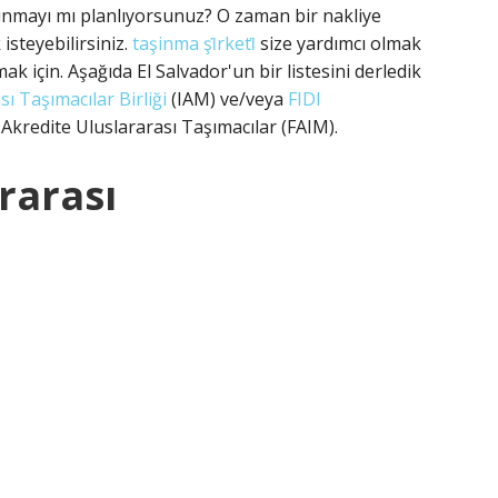
şınmayı mı planlıyorsunuz? O zaman bir nakliye
isteyebilirsiniz.
taşinma şi̇rketi̇
size yardımcı olmak
ak için. Aşağıda El Salvador'un bir listesini derledik
sı Taşımacılar Birliği
(IAM) ve/veya
FIDI
Akredite Uluslararası Taşımacılar (FAIM).
rarası