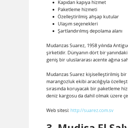
Kapıdan kapıya hizmet
Paketleme hizmeti
Özelleştirilmiş ahşap kutular
Ulaşım seçenekleri
Şartlandırılmış depolama alanı
Mudanzas Suarez, 1958 yılında Antiguo
şirketidir. Dünyanın dört bir yanındak
geniş bir uluslararası acente ağına sahi
Mudanzas Suarez kişiselleştirilmiş bi
marangozluk ekibi aracılığıyla özelleşt
sırasında koruyacak bir paketleme hiz
deniz kargosu da dahil olmak üzere çeş
Web sitesi:
http://suarez.com.sv
3. Mudisa El Sa