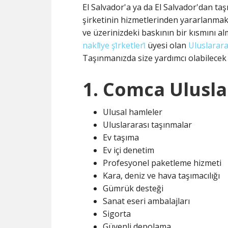
El Salvador'a ya da El Salvador'dan ta
şirketinin hizmetlerinden yararlanmak 
ve üzerinizdeki baskının bir kısmını alm
nakli̇ye şi̇rketleri̇
üyesi olan
Uluslarara
Taşınmanızda size yardımcı olabilecek 
1. Comca Ulusla
Ulusal hamleler
Uluslararası taşınmalar
Ev taşıma
Ev içi denetim
Profesyonel paketleme hizmeti
Kara, deniz ve hava taşımacılığı
Gümrük desteği
Sanat eseri ambalajları
Sigorta
Güvenli depolama