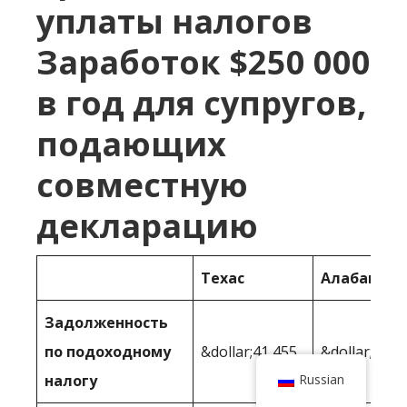
уплаты налогов
Заработок $250 000
в год для супругов,
подающих
совместную
декларацию
Техас
Алабама
Задолженность
по подоходному
&dollar;41,455
&dollar;53 3
налогу
Russian