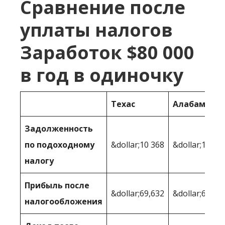
Сравнение после
уплаты налогов
Заработок $80 000
в год в одиночку
Техас
Алабама
Задолженность
по подоходному
&dollar;10 368
&dollar;14,12
налогу
Прибыль после
&dollar;69,632
&dollar;65,87
налогообложения