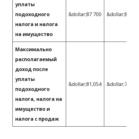
уплаты
подоходного
&dollar;87 700
&dollar;86,32
налога и налога
на имущество
Максимально
располагаемый
доход после
уплаты
&dollar;81,054
&dollar;79,02
подоходного
налога, налога на
имущество и
налога с продаж