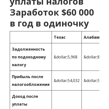
уплаты налогов
Заработок $60 000
в год в одиночку
Техас
Алабама
Задолженность
по подоходному
&dollar;5,968
&dollar;8 728
налогу
Прибыль после
&dollar;54,032
&dollar;51 27
налогообложения
Доход после
уплаты