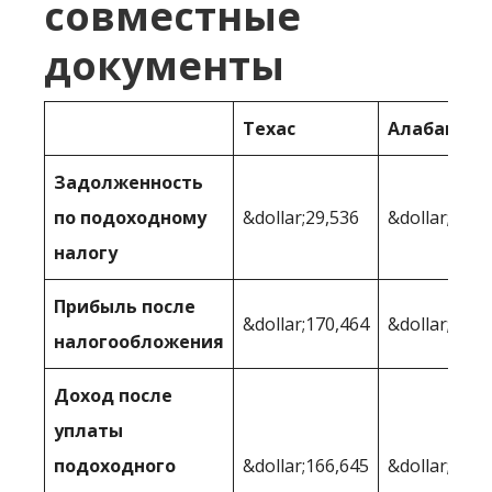
совместные
документы
Техас
Алабама
Задолженность
по подоходному
&dollar;29,536
&dollar;38,9
налогу
Прибыль после
&dollar;170,464
&dollar;161,
налогообложения
Доход после
уплаты
подоходного
&dollar;166,645
&dollar;160,