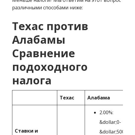
Меньше налоги? Мы ответим на этот вопрос
различными способами ниже:
Техас против
Алабамы
Сравнение
подоходного
налога
Техас
Алабама
2.00%:
&dollar;0-
Ставки и
&dollar;500