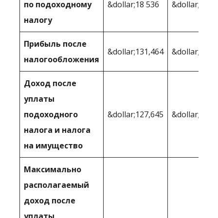
по подоходному
&dollar;18 536
&dollar;25 4
налогу
Прибыль после
&dollar;131,464
&dollar;124 
налогообложения
Доход после
уплаты
подоходного
&dollar;127,645
&dollar;123,
налога и налога
на имущество
Максимально
располагаемый
доход после
уплаты