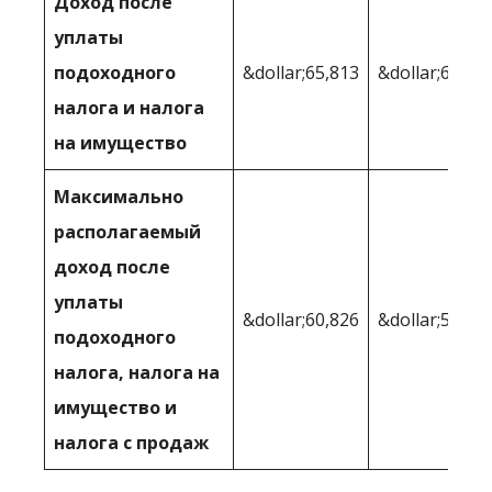
Доход после
уплаты
подоходного
&dollar;65,813
&dollar;65,05
налога и налога
на имущество
Максимально
располагаемый
доход после
уплаты
&dollar;60,826
&dollar;59,55
подоходного
налога, налога на
имущество и
налога с продаж