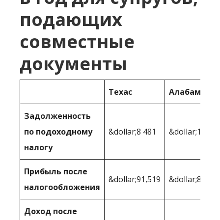
подающих
совместные
документы
Техас
Алабама
Задолженность
по подоходному
&dollar;8 481
&dollar;12 85
налогу
Прибыль после
&dollar;91,519
&dollar;87,14
налогообложения
Доход после