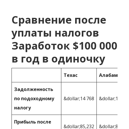
Сравнение после
уплаты налогов
Заработок $100 000
в год в одиночку
Техас
Алабама
Задолженность
по подоходному
&dollar;14 768
&dollar;19,52
налогу
Прибыль после
&dollar;85,232
&dollar;80 47