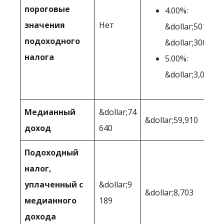
пороговые
4.00%:
значения
Нет
&dollar;501-
подоходного
&dollar;3000
налога
5.00%:
&dollar;3,001+
Медианный
&dollar;74
&dollar;59,910
доход
640
Подоходный
налог,
уплаченный с
&dollar;9
&dollar;8,703
медианного
189
дохода