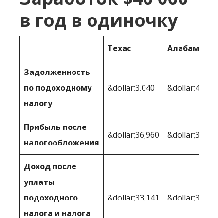
в год в одиночку
Техас
Алабама
Задолженность
по подоходному
&dollar;3,040
&dollar;4 800
налогу
Прибыль после
&dollar;36,960
&dollar;35 20
налогообложения
Доход после
уплаты
подоходного
&dollar;33,141
&dollar;34,38
налога и налога