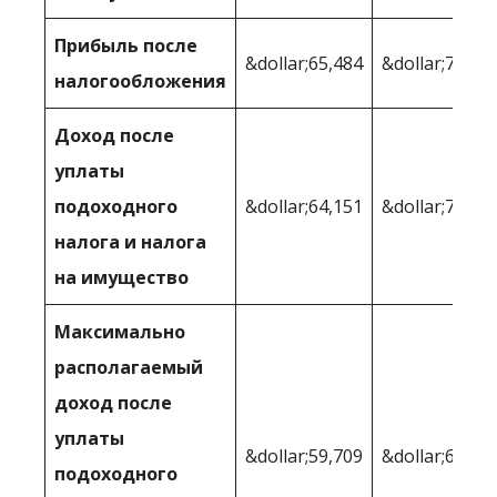
Прибыль после
&dollar;65,484
&dollar;71,37
налогообложения
Доход после
уплаты
подоходного
&dollar;64,151
&dollar;70,64
налога и налога
на имущество
Максимально
располагаемый
доход после
уплаты
&dollar;59,709
&dollar;66 32
подоходного