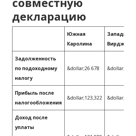
совместную
декларацию
Южная
Западная
Каролина
Вирджини
Задолженность
по подоходному
&dollar;26 678
&dollar;26,9
налогу
Прибыль после
&dollar;123,322
&dollar;123 
налогообложения
Доход после
уплаты