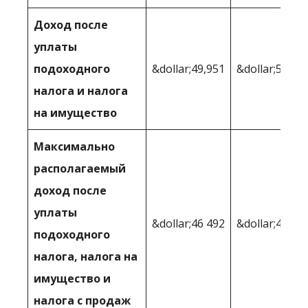
Доход после
уплаты
подоходного
&dollar;49,951
&dollar;50,64
налога и налога
на имущество
Максимально
располагаемый
доход после
уплаты
&dollar;46 492
&dollar;47,54
подоходного
налога, налога на
имущество и
налога с продаж