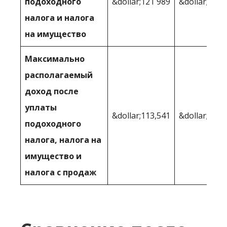
подоходного
&dollar;121 989
&dollar;122,
налога и налога
на имущество
Максимально
располагаемый
доход после
уплаты
&dollar;113,541
&dollar;114 
подоходного
налога, налога на
имущество и
налога с продаж