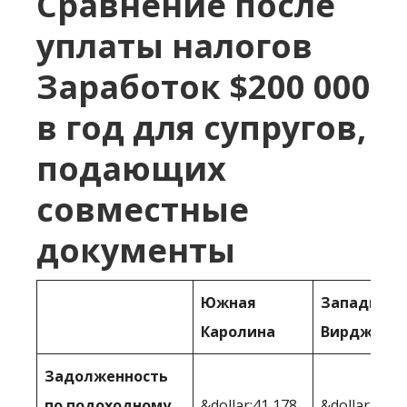
Сравнение после
уплаты налогов
Заработок $200 000
в год для супругов,
подающих
совместные
документы
Южная
Западная
Каролина
Вирджини
Задолженность
по подоходному
&dollar;41 178
&dollar;41,1