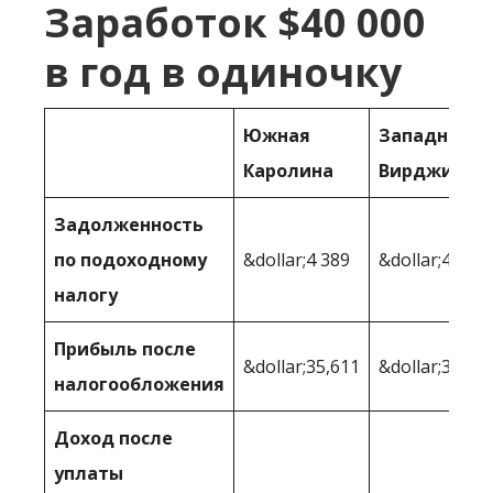
Заработок $40 000
в год в одиночку
Южная
Западная
Каролина
Вирджиния
Задолженность
по подоходному
&dollar;4 389
&dollar;4 525
налогу
Прибыль после
&dollar;35,611
&dollar;35,47
налогообложения
Доход после
уплаты