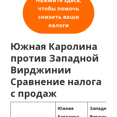
Нажмите здесь,
чтобы помочь
снизить ваши
налоги
Южная Каролина
против Западной
Вирджинии
Сравнение налога
с продаж
Южная
Западная
Каролина
Вирджиния