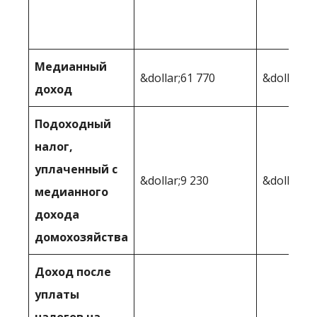
&dol
Медианный
&dollar;61 770
&dollar;52
доход
Подоходный
налог,
уплаченный с
&dollar;9 230
&dollar;6 
медианного
дохода
домохозяйства
Доход после
уплаты