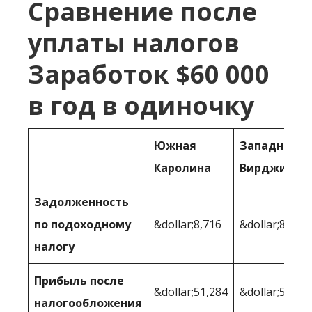
Сравнение после
уплаты налогов
Заработок $60 000
в год в одиночку
Южная
Западная
Каролина
Вирджиния
Задолженность
по подоходному
&dollar;8,716
&dollar;8,623
налогу
Прибыль после
&dollar;51,284
&dollar;51 37
налогообложения