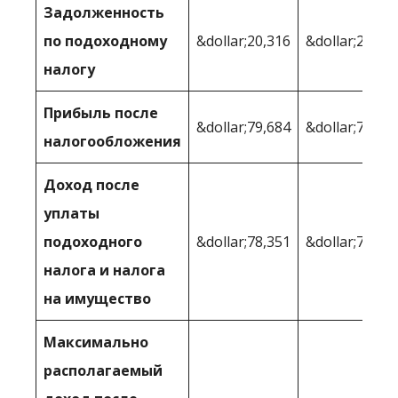
Задолженность
по подоходному
&dollar;20,316
&dollar;20,01
налогу
Прибыль после
&dollar;79,684
&dollar;79,98
налогообложения
Доход после
уплаты
подоходного
&dollar;78,351
&dollar;79,25
налога и налога
на имущество
Максимально
располагаемый