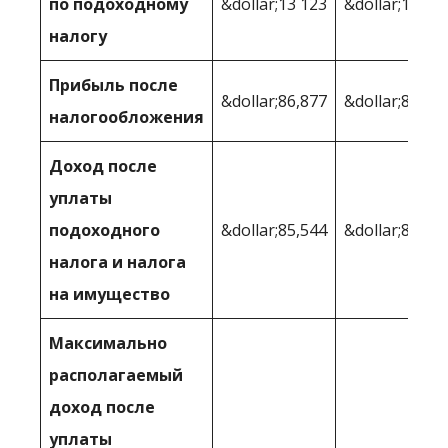
по подоходному
&dollar;13 123
&dollar;13 59
налогу
Прибыль после
&dollar;86,877
&dollar;86,40
налогообложения
Доход после
уплаты
подоходного
&dollar;85,544
&dollar;85,67
налога и налога
на имущество
Максимально
располагаемый
доход после
уплаты