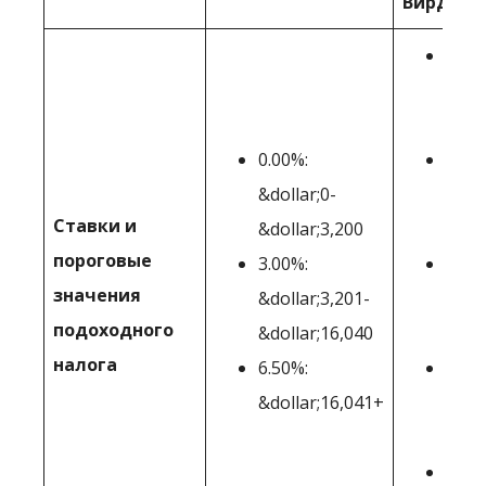
Вирджин
3.00
&doll
&dol
0.00%:
4.00
&dollar;0-
&dol
Ставки и
&dollar;3,200
&dol
пороговые
3.00%:
4.50
значения
&dollar;3,201-
&dol
подоходного
&dollar;16,040
&dol
налога
6.50%:
6.00
&dollar;16,041+
&dol
&dol
6.50