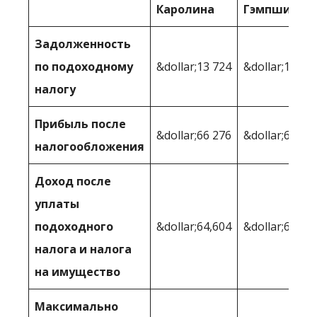
Каролина
Гэмпшир
Задолженность
по подоходному
&dollar;13 724
&dollar;10 36
налогу
Прибыль после
&dollar;66 276
&dollar;69,63
налогообложения
Доход после
уплаты
подоходного
&dollar;64,604
&dollar;63,64
налога и налога
на имущество
Максимально