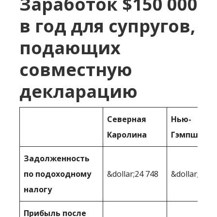
Заработок $150 000
в год для супругов,
подающих
совместную
декларацию
Северная
Нью-
Каролина
Гэмпшир
Задолженность
по подоходному
&dollar;24 748
&dollar;18 5
налогу
Прибыль после