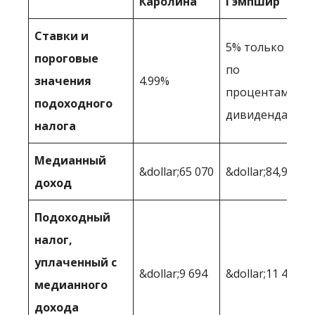
Каролина
Гэмпшир
Ставки и
5% только
пороговые
по
значения
4.99%
процентам и
подоходного
дивидендам
налога
Медианный
&dollar;65 070
&dollar;84,970
доход
Подоходный
налог,
уплаченный с
&dollar;9 694
&dollar;11 461
медианного
дохода