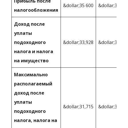
Прибыль после
&dollar;35 600
&dollar;36,96
налогообложения
Доход после
уплаты
подоходного
&dollar;33,928
&dollar;30,97
налога и налога
на имущество
Максимально
располагаемый
доход после
уплаты
&dollar;31,715
&dollar;30,97
подоходного
налога, налога на