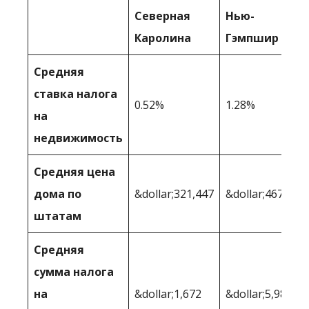
Северная
Нью-
Каролина
Гэмпшир
Средняя
ставка налога
0.52%
1.28%
на
недвижимость
Средняя цена
дома по
&dollar;321,447
&dollar;467,775
штатам
Средняя
сумма налога
на
&dollar;1,672
&dollar;5,988