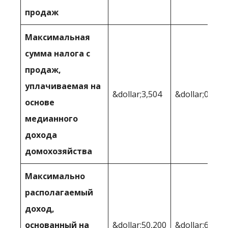
продаж
Максимальная
сумма налога с
продаж,
уплачиваемая на
&dollar;3,504
&dollar;0
основе
медианного
дохода
домохозяйства
Максимально
располагаемый
доход,
основанный на
&dollar;50,200
&dollar;67,52