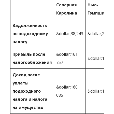
Северная
Нью-
Каролина
Гэмпшир
Задолженность
по подоходному
&dollar;38,243
&dollar;29,53
налогу
Прибыль после
&dollar;161
&dollar;170,4
налогообложения
757
Доход после
уплаты
&dollar;160
подоходного
&dollar;164 4
085
налога и налога
на имущество