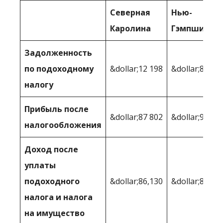
Северная
Нью-
Каролина
Гэмпшир
Задолженность
по подоходному
&dollar;12 198
&dollar;8 481
налогу
Прибыль после
&dollar;87 802
&dollar;91,51
налогообложения
Доход после
уплаты
подоходного
&dollar;86,130
&dollar;85,53
налога и налога
на имущество