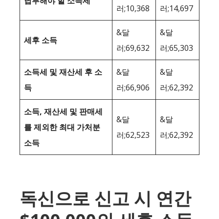
납부해야 할 소득세
러;10,368
러;14,697
&달
&달
세후 소득
러;69,632
러;65,303
소득세 및 재산세 후 소
&달
&달
득
러;66,906
러;62,392
소득, 재산세 및 판매세
&달
&달
를 제외한 최대 가처분
러;62,523
러;62,392
소득
독신으로 신고 시 연간