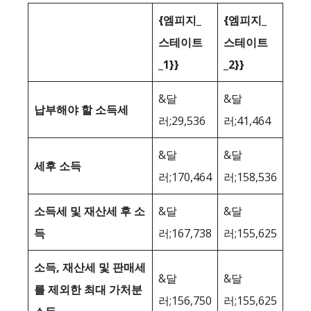
{엠피지_
{엠피지_
스테이트
스테이트
_1}}
_2}}
&달
&달
납부해야 할 소득세
러;29,536
러;41,464
&달
&달
세후 소득
러;170,464
러;158,536
소득세 및 재산세 후 소
&달
&달
득
러;167,738
러;155,625
소득, 재산세 및 판매세
&달
&달
를 제외한 최대 가처분
러;156,750
러;155,625