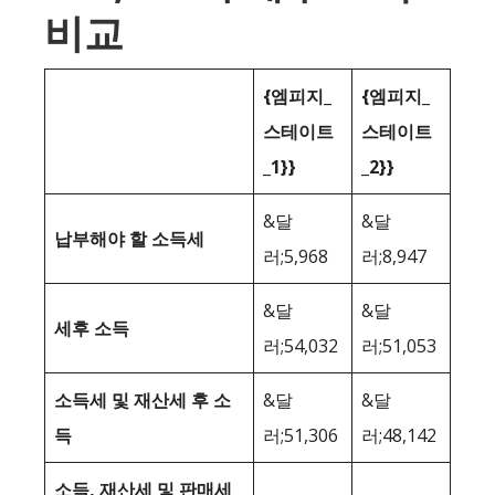
비교
{엠피지_
{엠피지_
스테이트
스테이트
_1}}
_2}}
&달
&달
납부해야 할 소득세
러;5,968
러;8,947
&달
&달
세후 소득
러;54,032
러;51,053
소득세 및 재산세 후 소
&달
&달
득
러;51,306
러;48,142
소득, 재산세 및 판매세