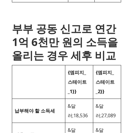
부부 공동 신고로 연간
1억 6천만 원의 소득을
올리는 경우 세후 비교
{엠피지_
{엠피지_
스테이트
스테이트
_1}}
_2}}
&달
&달
납부해야 할 소득세
러;18,536
러;27,089
&달
&달