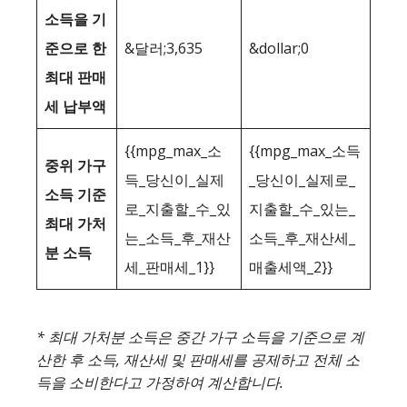
소득을 기
준으로 한
&달러;3,635
&dollar;0
최대 판매
세 납부액
{{mpg_max_소
{{mpg_max_소득
중위 가구
득_당신이_실제
_당신이_실제로_
소득 기준
로_지출할_수_있
지출할_수_있는_
최대 가처
는_소득_후_재산
소득_후_재산세_
분 소득
세_판매세_1}}
매출세액_2}}
* 최대 가처분 소득은 중간 가구 소득을 기준으로 계
산한 후 소득, 재산세 및 판매세를 공제하고 전체 소
득을 소비한다고 가정하여 계산합니다.