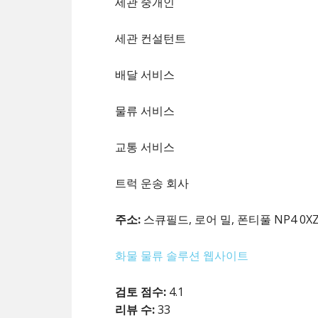
세관 중개인
세관 컨설턴트
배달 서비스
물류 서비스
교통 서비스
트럭 운송 회사
주소:
스큐필드, 로어 밀, 폰티풀 NP4 0X
화물 물류 솔루션 웹사이트
검토 점수:
4.1
리뷰 수:
33