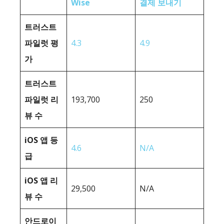
Wise
결제 보내기
트러스트
파일럿 평
4.3
4.9
가
트러스트
파일럿 리
193,700
250
뷰 수
iOS 앱 등
4.6
N/A
급
iOS 앱 리
29,500
N/A
뷰 수
안드로이