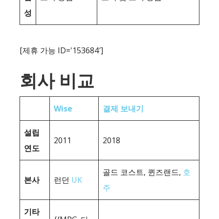
성
[제휴 가능 ID='153684′]
회사 비교
Wise
결제 보내기
설립
2011
2018
연도
골드 코스트, 퀸즈랜드,
호
본사
런던
UK
주
기타