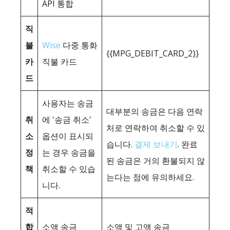
API 통합
직
불
Wise
다중 통화
{{MPG_DEBIT_CARD_2}}
카
직불 카드
드
사용자는 송금
대부분의 송금은 다음 연락
취
에 '송금 취소'
처로 연락하여 취소할 수 있
소
옵션이 표시되
습니다.
결제 보내기
. 완료
정
는 경우 송금을
된 송금은 거의 환불되지 않
책
취소할 수 있습
는다는 점에 유의하세요.
니다.
적
합
소액 송금
소액 및 고액 송금