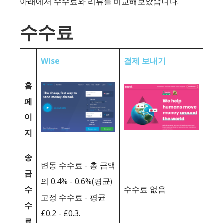
아래에서 수수료와 리뷰를 비교해보았습니다.
수수료
Wise
결제 보내기
홈
페
이
지
송
변동 수수료 - 총 금액
금
의 0.4% - 0.6%(평균)
수
수수료 없음
고정 수수료 - 평균
수
£0.2 - £0.3.
료