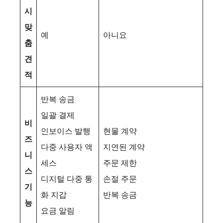
시
맞
예
아니요
춤
견
적
반복 송금
일괄 결제
비
인보이스 발행
현물 계약
즈
다중 사용자 액
지연된 계약
니
세스
주문 제한
스
디지털 다중 통
손절 주문
기
화 지갑
반복 송금
능
요금 알림