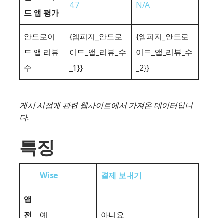
4.7
N/A
드 앱 평가
안드로이
{엠피지_안드로
{엠피지_안드로
드 앱 리뷰
이드_앱_리뷰_수
이드_앱_리뷰_수
수
_1}}
_2}}
게시 시점에 관련 웹사이트에서 가져온 데이터입니
다.
특징
Wise
결제 보내기
앱
전
예
아니요