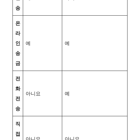
송
온
라
인
예
예
송
금
전
화
아니요
예
전
송
직
접
아니요
아니요