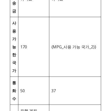
송
금
사
용
가
능
170
{MPG_사용 가능 국가_2}}
한
국
가
통
화
50
37
수
은행 계좌