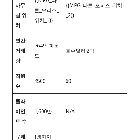
{{MPG_다
사무
{{MPG_다른_오피스_위치
른_오피스_
실 위
_2}}
위치_1}}
치
연간
764억 파운
거래
호주달러;2억
드
량
직원
4500
60
수
클라
이언
1,600만
N/A
트 수
규제
{엠피지_규