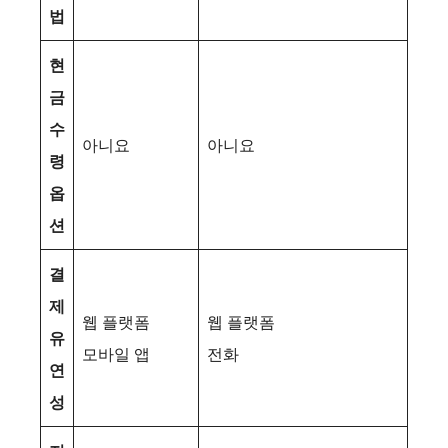
법
현
금
수
아니요
아니요
령
옵
션
결
제
웹 플랫폼
웹 플랫폼
유
모바일 앱
전화
연
성