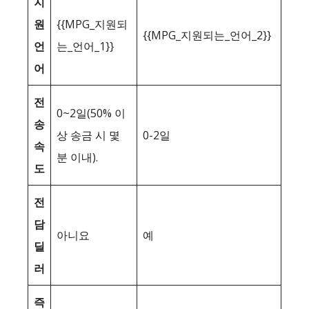
지
원
{{MPG_지원되
{{MPG_지원되는_언어_2}}
언
는_언어_1}}
어
전
0~2일(50% 이
송
상 송금 시 몇
0-2일
속
분 이내).
도
전
담
아니요
예
딜
러
즉