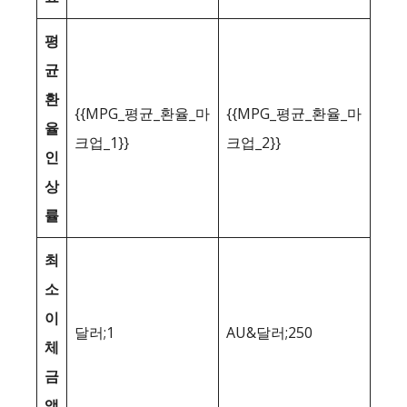
평
균
환
{{MPG_평균_환율_마
{{MPG_평균_환율_마
율
크업_1}}
크업_2}}
인
상
률
최
소
이
달러;1
AU&달러;250
체
금
액