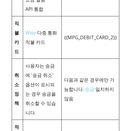
API 통합
직
불
Wise
다중 통화
{{MPG_DEBIT_CARD_2}}
카
직불 카드
드
사용자는 송금
취
에 '송금 취소'
다음과 같은 경우에만 가
소
옵션이 표시되
능합니다.
송금
일치하지
정
는 경우 송금을
않음
책
취소할 수 있습
니다.
적