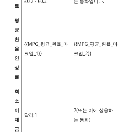
£0.2 - £0.3.
는 통화입니다.
료
평
균
환
{{MPG_평균_환율_마
{{MPG_평균_환율_마
율
크업_1}}
크업_2}}
인
상
률
최
소
이
7(또는 이에 상응하
달러;1
체
는 통화)
금