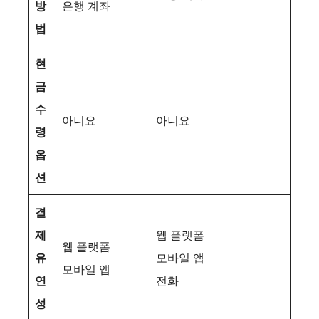
방
은행 계좌
법
현
금
수
아니요
아니요
령
옵
션
결
제
웹 플랫폼
웹 플랫폼
유
모바일 앱
모바일 앱
연
전화
성