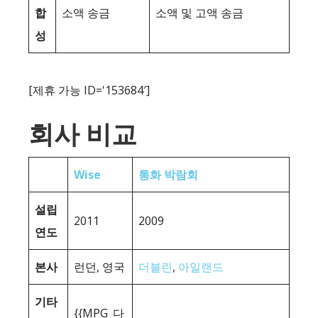
합
소액 송금
소액 및 고액 송금
성
[제휴 가능 ID='153684′]
회사 비교
Wise
통화 박람회
설립
2011
2009
연도
본사
런던, 영국
더블린
,
아일랜드
기타
{{MPG_다