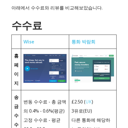
아래에서 수수료와 리뷰를 비교해보았습니다.
수수료
Wise
통화 박람회
홈
페
이
지
송
변동 수수료 - 총 금액
£2.50 (
UK
)
금
의 0.4% - 0.6%(평균)
3유로(EU)
수
고정 수수료 - 평균
다른 통화에 해당하
수