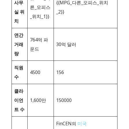
사무
{{MPG_다른_오피스_위치
른_오피스
실 위
_2}}
_위치_1}}
치
연간
764억 파
거래
30억 달러
운드
량
직원
4500
156
수
클라
이언
1,600만
150000
트 수
FinCEN의
미국