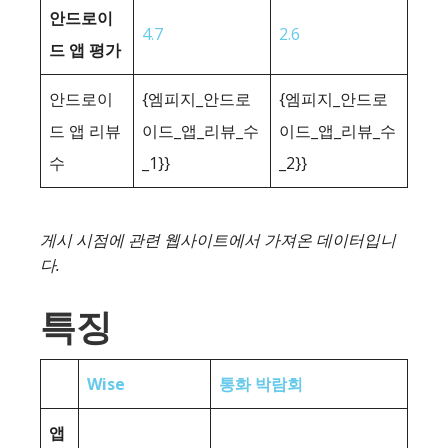
안드로이
4.7
2.6
드 앱 평가
안드로이
{엠피지_안드로
{엠피지_안드로
드 앱 리뷰
이드_앱_리뷰_수
이드_앱_리뷰_수
수
_1}}
_2}}
게시 시점에 관련 웹사이트에서 가져온 데이터입니
다.
특징
Wise
통화 박람회
앱