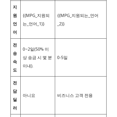
지
원
{{MPG_지원되
{{MPG_지원되는_언어
언
는_언어_1}}
_2}}
어
전
0~2일(50% 이
송
상 송금 시 몇 분
0-5일
속
이내).
도
전
담
아니요
비즈니스 고객 전용
딜
러