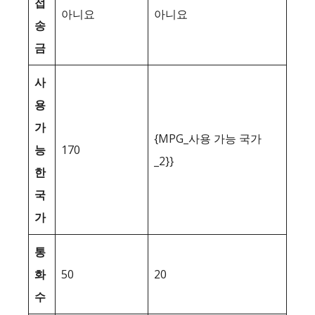
접
아니요
아니요
송
금
사
용
가
{MPG_사용 가능 국가
능
170
_2}}
한
국
가
통
화
50
20
수