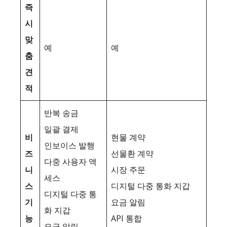
즉
시
맞
예
예
춤
견
적
반복 송금
일괄 결제
비
현물 계약
인보이스 발행
즈
선물환 계약
다중 사용자 액
니
시장 주문
세스
스
디지털 다중 통화 지갑
디지털 다중 통
기
요금 알림
화 지갑
능
API 통합
요금 알림