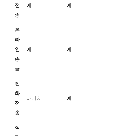
전
예
예
송
온
라
인
예
예
송
금
전
화
아니요
예
전
송
직