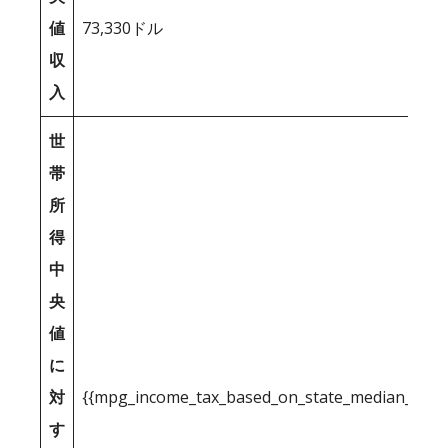
値
73,330ドル
収
入
世
帯
所
得
中
央
値
に
対
{{mpg_income_tax_based_on_state_median_inco
す