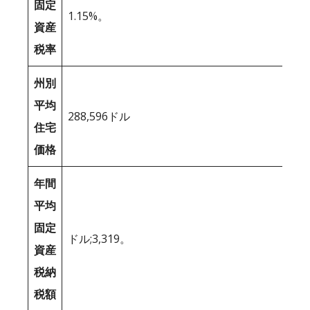
固定
1.15%。
資産
税率
州別
平均
288,596ドル
住宅
価格
年間
平均
固定
ドル;3,319。
資産
税納
税額