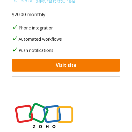
Trial period
お問い合わせ先
価格
$20.00 monthly
Phone integration
Automated workflows
Push notifications
Visit site