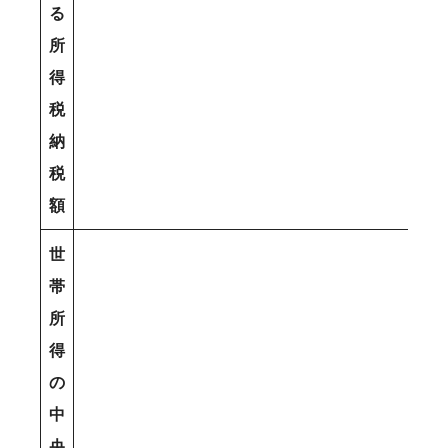
る
所
得
税
納
税
額
世
帯
所
得
の
中
央