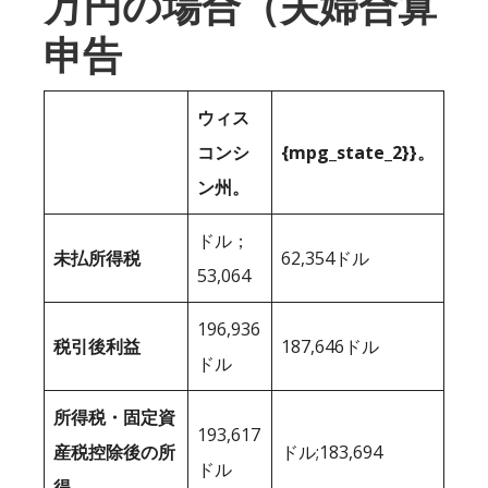
万円の場合（夫婦合算
申告
ウィス
コンシ
{mpg_state_2}}。
ン州。
ドル；
未払所得税
62,354ドル
53,064
196,936
税引後利益
187,646ドル
ドル
所得税・固定資
193,617
産税控除後の所
ドル;183,694
ドル
得