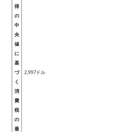
得
の
中
央
値
に
基
づ
2,997ドル
く
消
費
税
の
最