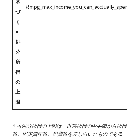
基
{{mpg_max_income_you_can_acctually_spend_inc
づ
く
可
処
分
所
得
の
上
限
* 可処分所得の上限は、世帯所得の中央値から所得
税、固定資産税、消費税を差し引いたものである。