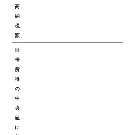
高
納
税
額
世
帯
所
得
の
中
央
値
に