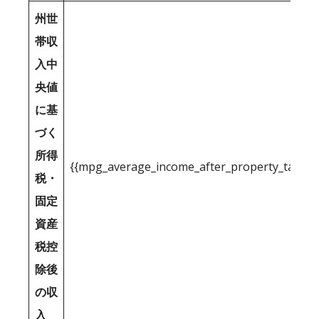
州世
帯収
入中
央値
に基
づく
所得
{{mpg_average_income_after_property_tax_1
税・
固定
資産
税控
除後
の収
入