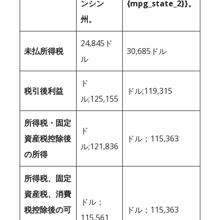
ンシン
{mpg_state_2}}。
州。
24,845ド
未払所得税
30,685ドル
ル
ド
税引後利益
ドル;119,315
ル;125,155
所得税・固定
ド
資産税控除後
ドル；115,363
ル;121,836
の所得
所得税、固定
資産税、消費
ドル；
税控除後の可
ドル；115,363
115,561