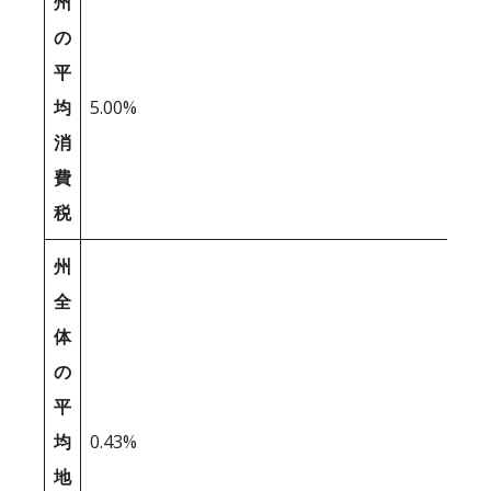
州
の
平
均
5.00%
消
費
税
州
全
体
の
平
均
0.43%
地