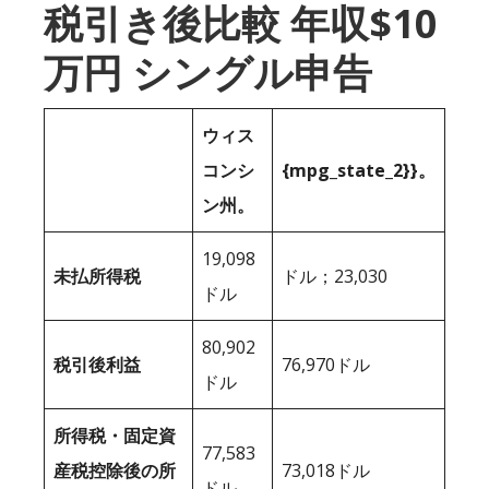
税引き後比較 年収$10
万円 シングル申告
ウィス
コンシ
{mpg_state_2}}。
ン州。
19,098
未払所得税
ドル；23,030
ドル
80,902
税引後利益
76,970ドル
ドル
所得税・固定資
77,583
産税控除後の所
73,018ドル
ドル