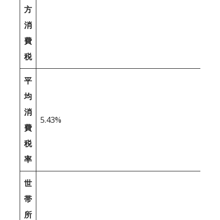
方
消
費
税
平
均
消
5.43%
費
税
率
世
帯
所