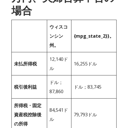
場合
ウィスコ
ンシン
{mpg_state_2}}。
州。
12,140ド
未払所得税
16,255ドル
ル
ドル；
税引後利益
ドル；83,745
87,860
所得税・固定
84,541ド
資産税控除後
79,793ドル
ル
の所得