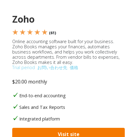
Zoho
★ ★ ★ ★ ★
(61)
Online accounting software built for your business.
Zoho Books manages your finances, automates
business workflows, and helps you work collectively
across departments. From vendor bills to expenses,
Zoho Books makes it all easy.
Trial period
お問い合わせ先
価格
$20.00 monthly
End-to-end accounting
Sales and Tax Reports
Integrated platform
Visit site