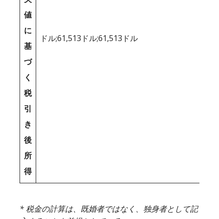
値
に
ドル;61,513ドル;61,513ドル
基
づ
く
税
引
き
後
所
得
* 税金の計算は、既婚者ではなく、独身者として記