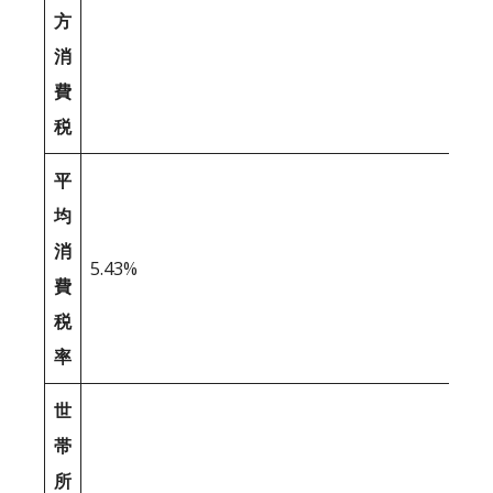
方
消
費
税
平
均
消
5.43%
費
税
率
世
帯
所