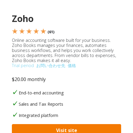
Zoho
★ ★ ★ ★ ★
(61)
Online accounting software built for your business.
Zoho Books manages your finances, automates
business workflows, and helps you work collectively
across departments. From vendor bills to expenses,
Zoho Books makes it all easy.
Trial period
お問い合わせ先
価格
$20.00 monthly
End-to-end accounting
Sales and Tax Reports
Integrated platform
Visit site