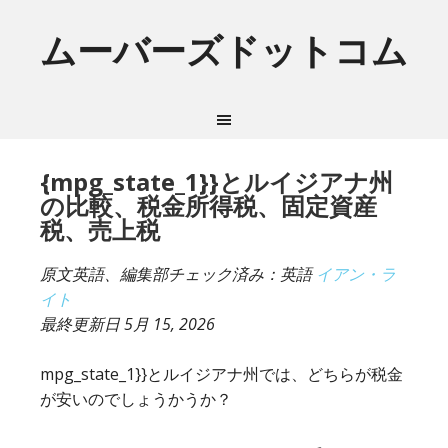
ムーバーズドットコム
{mpg_state_1}}とルイジアナ州
の比較、税金所得税、固定資産
税、売上税
原文英語、編集部チェック済み：英語
イアン・ラ
イト
最終更新日
5月 15, 2026
mpg_state_1}}とルイジアナ州では、どちらが税金
が安いのでしょうかうか？