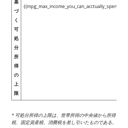
基
{{mpg_max_income_you_can_acctually_spend_inc
づ
く
可
処
分
所
得
の
上
限
* 可処分所得の上限は、世帯所得の中央値から所得
税、固定資産税、消費税を差し引いたものである。