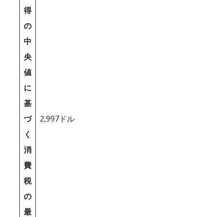
得
の
中
央
値
に
基
づ
2,997ドル
く
消
費
税
の
最