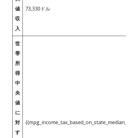
値
73,330ドル
収
入
世
帯
所
得
中
央
値
に
対
{{mpg_income_tax_based_on_state_median_inco
す