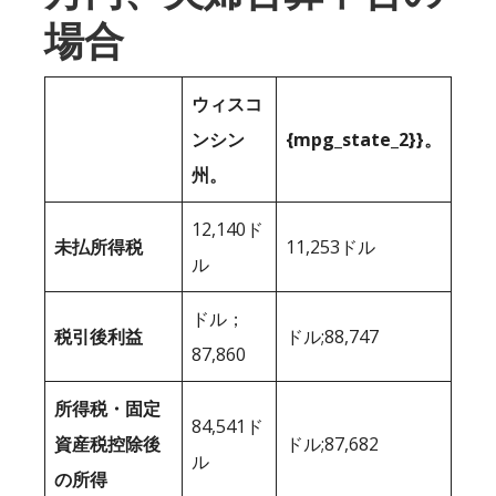
場合
ウィスコ
ンシン
{mpg_state_2}}。
州。
12,140ド
未払所得税
11,253ドル
ル
ドル；
税引後利益
ドル;88,747
87,860
所得税・固定
84,541ド
資産税控除後
ドル;87,682
ル
の所得