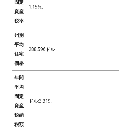
固定
1.15%。
資産
税率
州別
平均
288,596ドル
住宅
価格
年間
平均
固定
ドル;3,319。
資産
税納
税額