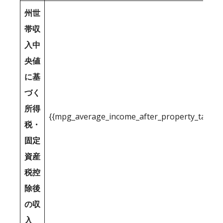
州世
帯収
入中
央値
に基
づく
所得
{{mpg_average_income_after_property_tax_1
税・
固定
資産
税控
除後
の収
入