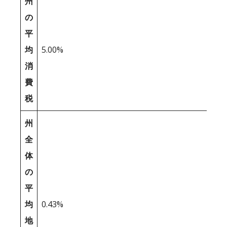
州
の
平
均
5.00%
消
費
税
州
全
体
の
平
均
0.43%
地