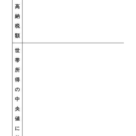
高
納
税
額
世
帯
所
得
の
中
央
値
に