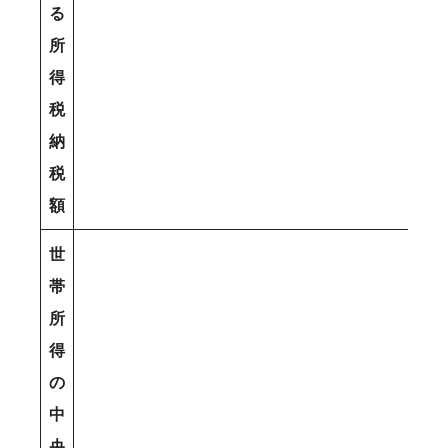
る
所
得
税
納
税
額
世
帯
所
得
の
中
央