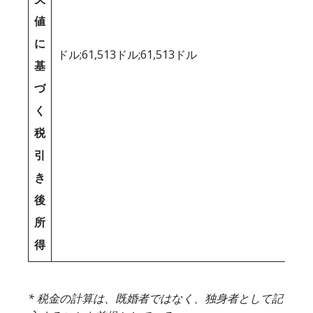
値
に
ドル;61,513ドル;61,513ドル
基
づ
く
税
引
き
後
所
得
* 税金の計算は、既婚者ではなく、独身者として記