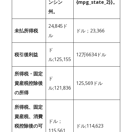
ンシン
{mpg_state_2}}。
州。
24,845ド
未払所得税
ドル；23,366
ル
ド
税引後利益
12万6634ドル
ル;125,155
所得税・固定
ド
資産税控除後
125,569ドル
ル;121,836
の所得
所得税、固定
資産税、消費
ドル；
税控除後の可
ドル;114,623
115,561