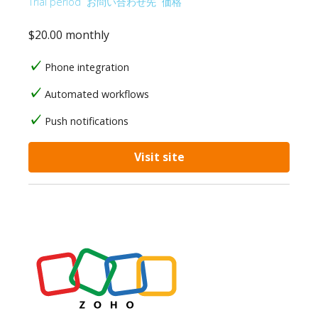
Trial period
お問い合わせ先
価格
$20.00 monthly
Phone integration
Automated workflows
Push notifications
Visit site