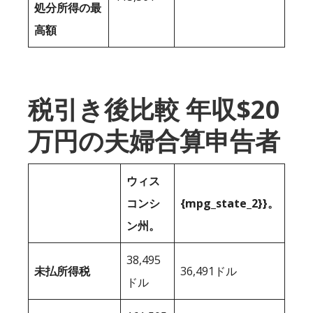
処分所得の最
高額
税引き後比較 年収$20
万円の夫婦合算申告者
ウィス
コンシ
{mpg_state_2}}。
ン州。
38,495
未払所得税
36,491ドル
ドル