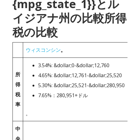
{mpg_state_1}}とル
イジアナ州の比較所得
税の比較
ウィスコンシン
。
3.54%: &dollar;0-&dollar;12,760
所
4.65%: &dollar;12,761-&dollar;25,520
得
5.30%: &dollar;25,521-&dollar;280,950
税
7.65%：280,951+ドル
率
。
中
央