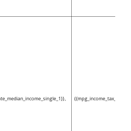
ate_median_income_single_1}}。
{{mpg_income_tax_based_