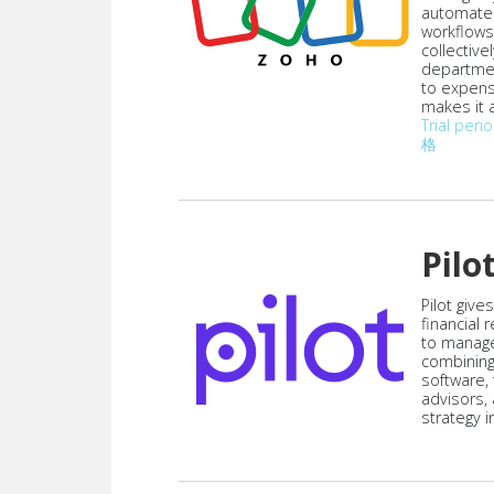
automate
workflows
collective
departmen
to expen
makes it a
Trial peri
格
Pilo
Pilot give
financial
to manag
combining
software,
advisors,
strategy i