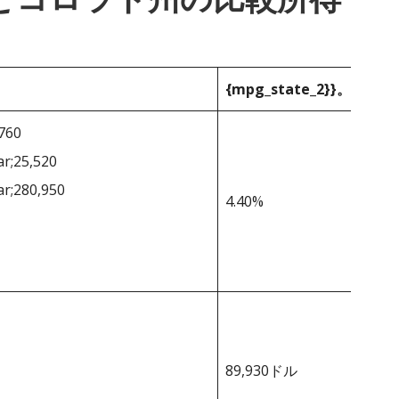
{mpg_state_2}}。
,760
ar;25,520
ar;280,950
4.40%
89,930ドル