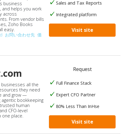
Sales and Tax Reports
s business
, and helps you work
ly across
Integrated platform
ts. From vendor bills
ses, Zoho Books
ll easy.
Visit site
od
お問い合わせ先
価
Request
t.com
Full Finance Stack
s businesses all the
 resources they need
Expert CFO Partner
e and grow —
 agentic bookkeeping
 trusted human
80% Less Than InHse
 and CFO-level
n one place.
Visit site