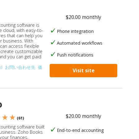
$20.00 monthly
counting software is
e cloud, with easy-to-
Phone integration
res that can help you
ur business. With
Automated workflows
 can access flexible
, create customizable
Push notifications
 and you can get paid
od
お問い合わせ先
価
Visit site
o
$20.00 monthly
★ ★ ★
(61)
ounting software built
End-to-end accounting
business. Zoho Books
our finances,