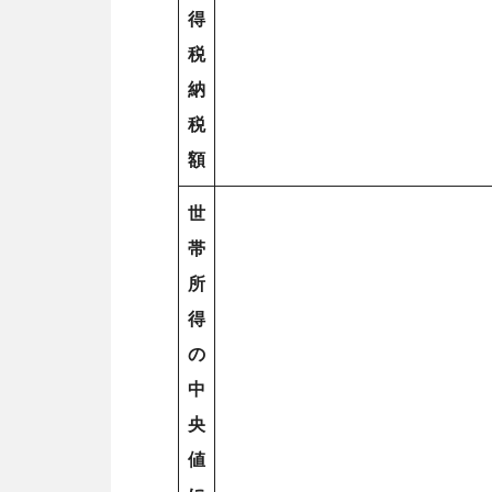
得
税
納
税
額
世
帯
所
得
の
中
央
値