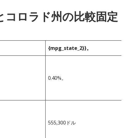
_1}}とコロラド州の比較固定
{mpg_state_2}}。
0.40%。
555,300ドル