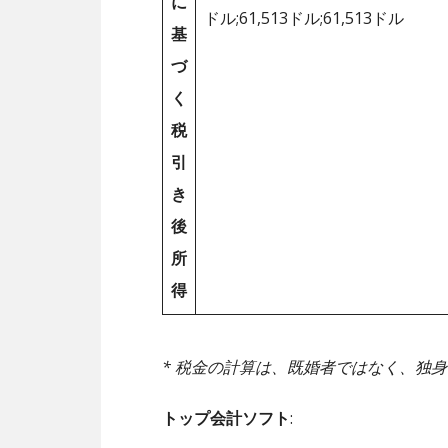
に
ドル;61,513ドル;61,513ドル
基
づ
く
税
引
き
後
所
得
* 税金の計算は、既婚者ではなく、独
トップ会計ソフト
: