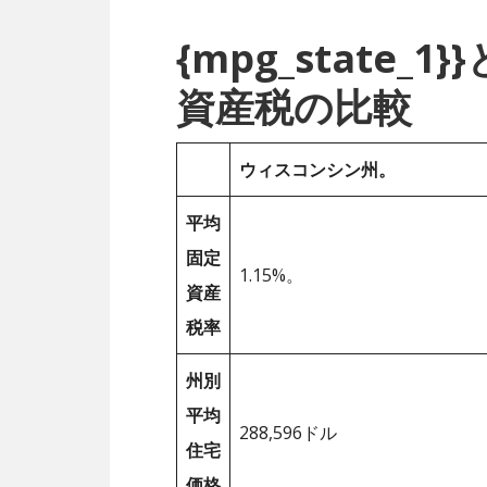
{mpg_state
資産税の比較
ウィスコンシン州。
平均
固定
1.15%。
資産
税率
州別
平均
288,596ドル
住宅
価格