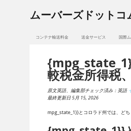
ムーバーズドットコ
コンテナ輸送料金
送金サービス
国際ム
{mpg_stat
較税金所得税
原文英語、編集部チェック済み：英語
最終更新日
5月 15, 2026
mpg_state_1}}とコロラド州では
{mpg_state