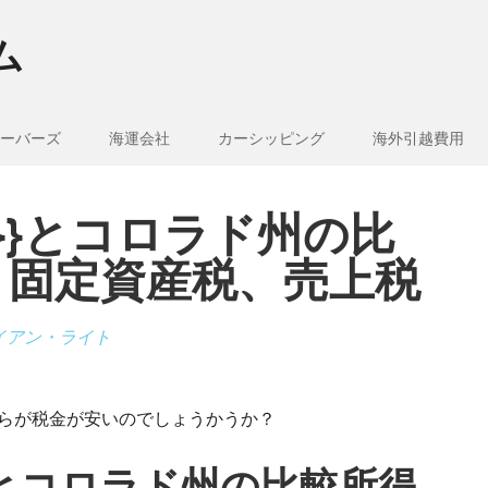
ム
ーバーズ
海運会社
カーシッピング
海外引越費用
e_1}}とコロラド州の比
、固定資産税、売上税
イアン・ライト
、どちらが税金が安いのでしょうかうか？
_1}}とコロラド州の比較所得