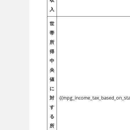
収
入
世
帯
所
得
中
央
値
に
対
{{mpg_income_tax_based_on_st
す
る
所