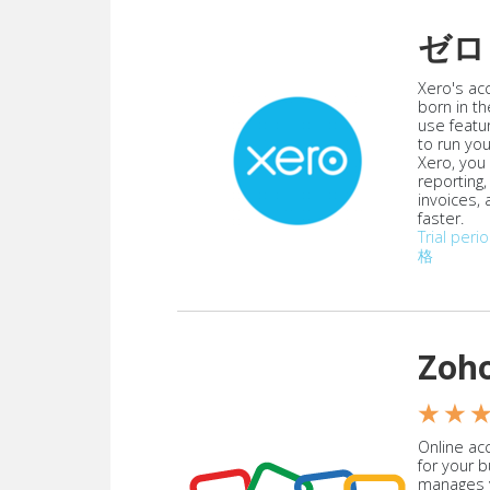
ゼロ
Xero's ac
born in th
use featu
to run yo
Xero, you
reporting
invoices,
faster.
Trial peri
格
Zoh
★ ★ 
Online acc
for your 
manages y