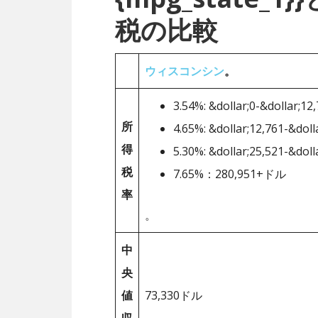
税の比較
ウィスコンシン
。
3.54%: &dollar;0-&dollar;12
所
4.65%: &dollar;12,761-&doll
得
5.30%: &dollar;25,521-&doll
税
7.65%：280,951+ドル
率
。
中
央
値
73,330ドル