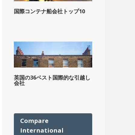
ル
国際コンテナ船会社トップ10
英国の36ベスト国際的な引越し
会社