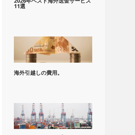
2026年ベスト海外送金サービス
11選
海外引越しの費用。
on_state_median_single_2}}。