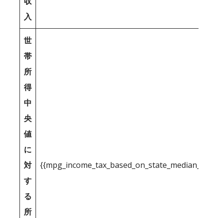
収
入
世
帯
所
得
中
央
値
に
対
{{mpg_income_tax_based_on_state_median_inco
す
る
所