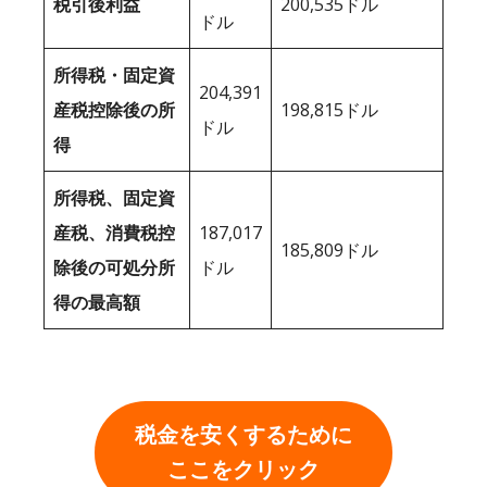
税引後利益
200,535ドル
ドル
所得税・固定資
204,391
産税控除後の所
198,815ドル
ドル
得
所得税、固定資
産税、消費税控
187,017
185,809ドル
除後の可処分所
ドル
得の最高額
税金を安くするために
ここをクリック