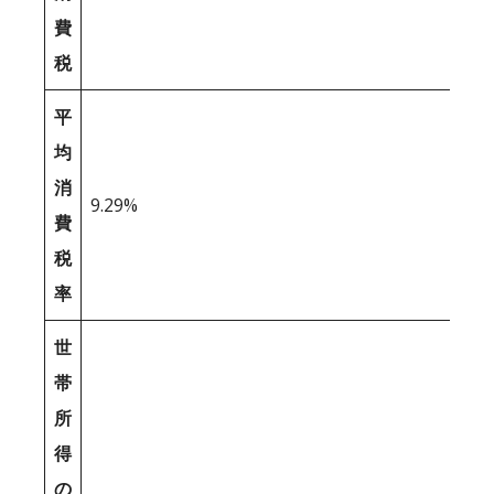
費
税
平
均
消
9.29%
費
税
率
世
帯
所
得
の