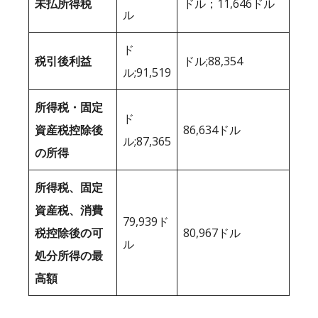
未払所得税
ドル；11,646ドル
ル
ド
税引後利益
ドル;88,354
ル;91,519
所得税・固定
ド
資産税控除後
86,634ドル
ル;87,365
の所得
所得税、固定
資産税、消費
79,939ド
税控除後の可
80,967ドル
ル
処分所得の最
高額