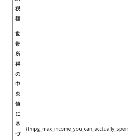
税
額
世
帯
所
得
の
中
央
値
に
基
{{mpg_max_income_you_can_acctually_spend_inc
づ