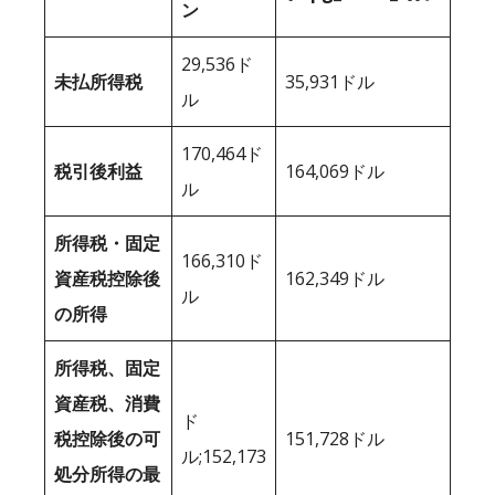
ン
29,536ド
未払所得税
35,931ドル
ル
170,464ド
税引後利益
164,069ドル
ル
所得税・固定
166,310ド
資産税控除後
162,349ドル
ル
の所得
所得税、固定
資産税、消費
ド
税控除後の可
151,728ドル
ル;152,173
処分所得の最