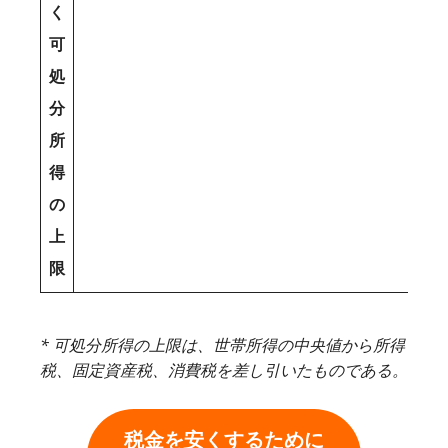
く
可
処
分
所
得
の
上
限
* 可処分所得の上限は、世帯所得の中央値から所得
税、固定資産税、消費税を差し引いたものである。
税金を安くするために