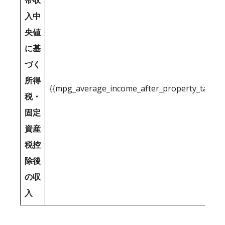
帯収
入中
央値
に基
づく
所得
{{mpg_average_income_after_property_tax_1
税・
固定
資産
税控
除後
の収
入