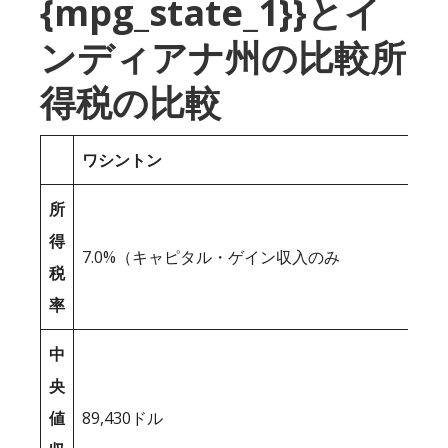
{mpg_state_1}}とイ
ンディアナ州の比較所
得税の比較
ワシントン
所
得
7.0%（キャピタル・ゲイン収入のみ
税
率
中
央
値
89,430ドル