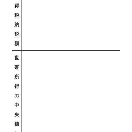
得
税
納
税
額
世
帯
所
得
の
中
央
値