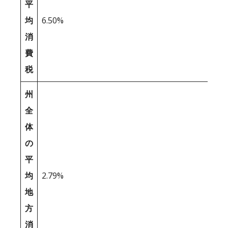
平
均
6.50%
消
費
税
州
全
体
の
平
均
2.79%
地
方
消