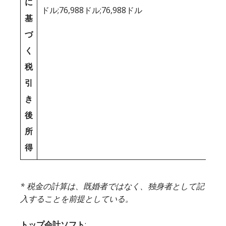
に
ドル;76,988ドル;76,988ドル
基
づ
く
税
引
き
後
所
得
* 税金の計算は、既婚者ではなく、独身者として記
入することを前提としている。
トップ会計ソフト
: