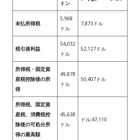
トン
5,968
未払所得税
7,873ドル
ドル
54,032
税引後利益
52,127ドル
ドル
所得税・固定資
49,878
産税控除後の所
50,407ドル
ドル
得
所得税、固定資
産税、消費税控
45,638
ドル;47,110
除後の可処分所
ドル
得の最高額