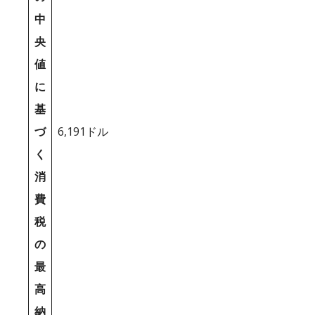
中
央
値
に
基
づ
6,191ドル
く
消
費
税
の
最
高
納