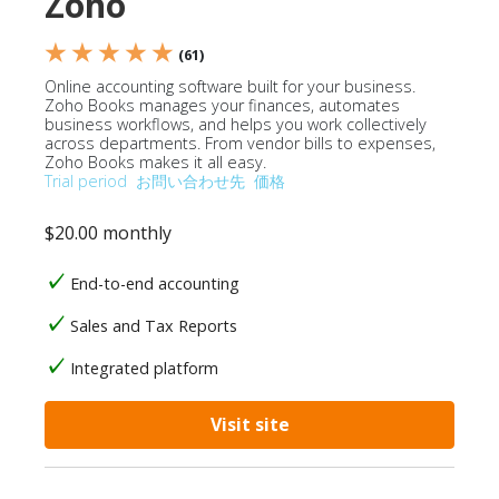
Zoho
★ ★ ★ ★ ★
(61)
Online accounting software built for your business.
Zoho Books manages your finances, automates
business workflows, and helps you work collectively
across departments. From vendor bills to expenses,
Zoho Books makes it all easy.
Trial period
お問い合わせ先
価格
$20.00 monthly
End-to-end accounting
Sales and Tax Reports
Integrated platform
Visit site