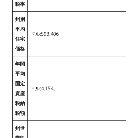
税率
州別
平均
ドル;593,406
住宅
価格
年間
平均
固定
ドル;4,154。
資産
税納
税額
州世