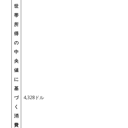
世
帯
所
得
の
中
央
値
に
基
づ
4,328ドル
く
消
費