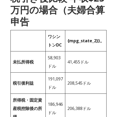
万円の場合（夫婦合算
申告
ワシン
{mpg_state_2}}。
トンDC
58,903
未払所得税
41,455ドル
ドル
191,097
税引後利益
208,545ドル
ドル
所得税・固定資
186,946
産税控除後の所
206,388ドル
ドル
得