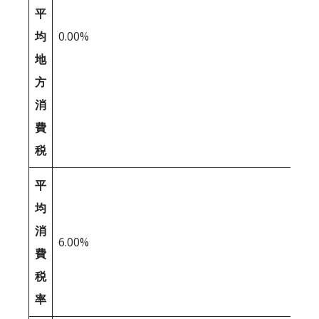
平
均
0.00%
地
方
消
費
税
平
均
消
6.00%
費
税
率