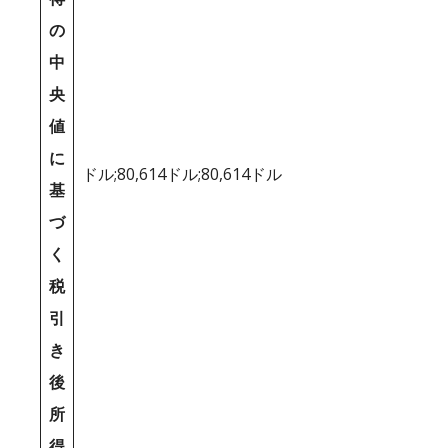
の
中
央
値
に
ドル;80,614ドル;80,614ドル
基
づ
く
税
引
き
後
所
得