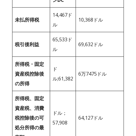
ンDC
14,467ド
未払所得税
10,368ドル
ル
65,533ド
税引後利益
69,632ドル
ル
所得税・固定
ド
資産税控除後
6万7475ドル
ル;61,382
の所得
所得税、固定
資産税、消費
ドル；
税控除後の可
64,127ドル
57,908
処分所得の最