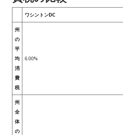
ワシントンDC
州
の
平
均
6.00%
消
費
税
州
全
体
の