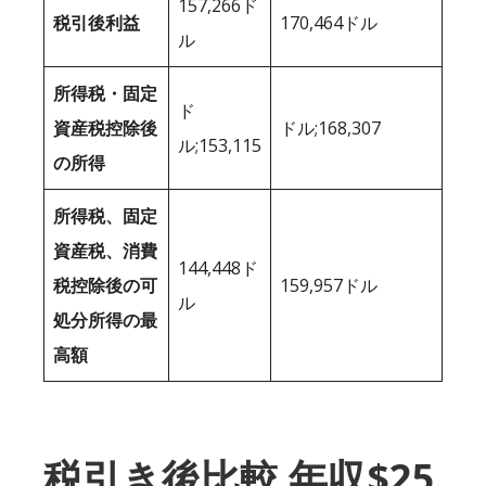
157,266ド
税引後利益
170,464ドル
ル
所得税・固定
ド
資産税控除後
ドル;168,307
ル;153,115
の所得
所得税、固定
資産税、消費
144,448ド
税控除後の可
159,957ドル
ル
処分所得の最
高額
税引き後比較 年収$25