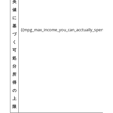
央
値
に
基
{{mpg_max_income_you_can_acctually_spend_inc
づ
く
可
処
分
所
得
の
上
限