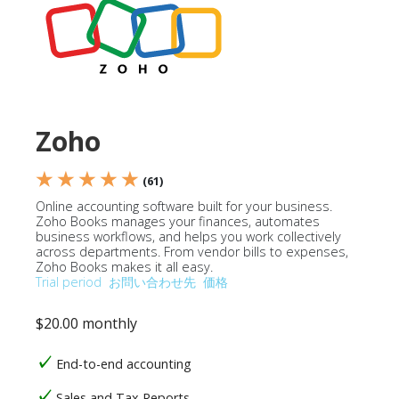
Zoho
★ ★ ★ ★ ★
(61)
Online accounting software built for your business.
Zoho Books manages your finances, automates
business workflows, and helps you work collectively
across departments. From vendor bills to expenses,
Zoho Books makes it all easy.
Trial period
お問い合わせ先
価格
$20.00 monthly
End-to-end accounting
Sales and Tax Reports