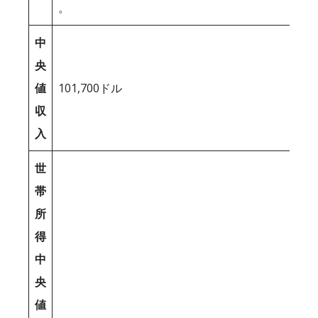
。
中
央
値
101,700ドル
収
入
世
帯
所
得
中
央
値