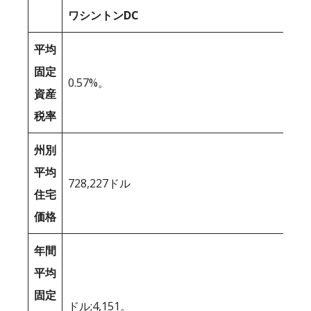
ワシントンDC
平均
固定
0.57%。
資産
税率
州別
平均
728,227ドル
住宅
価格
年間
平均
固定
ドル;4,151。