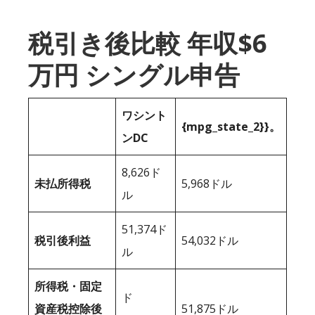
税引き後比較 年収$6
万円 シングル申告
ワシント
{mpg_state_2}}。
ンDC
8,626ド
未払所得税
5,968ドル
ル
51,374ド
税引後利益
54,032ドル
ル
所得税・固定
ド
資産税控除後
51,875ドル