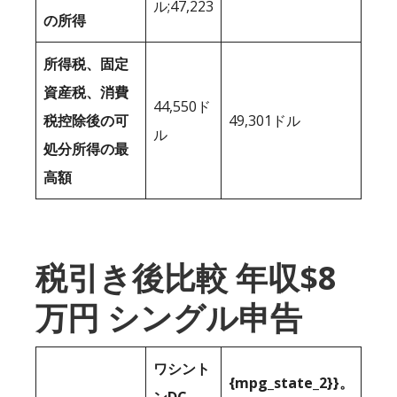
ル;47,223
の所得
所得税、固定
資産税、消費
44,550ド
税控除後の可
49,301ドル
ル
処分所得の最
高額
税引き後比較 年収$8
万円 シングル申告
ワシント
{mpg_state_2}}。