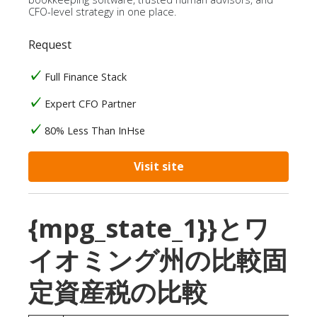
CFO-level strategy in one place.
Request
Full Finance Stack
Expert CFO Partner
80% Less Than InHse
Visit site
{mpg_state_1}}とワ
イオミング州の比較固
定資産税の比較