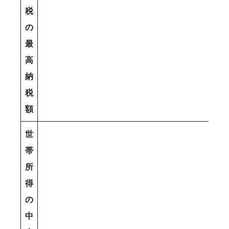
税
の
最
高
納
税
額
世
帯
所
得
の
中