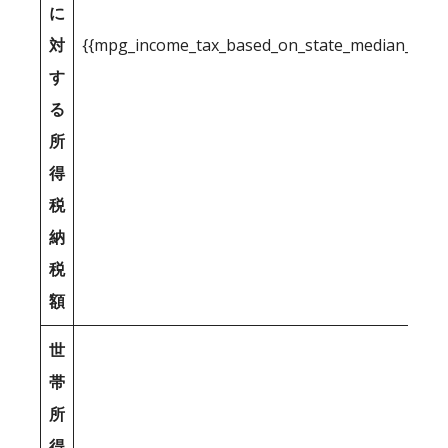
に
対
{{mpg_income_tax_based_on_state_median_inco
す
る
所
得
税
納
税
額
世
帯
所
得