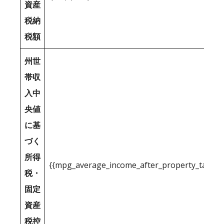
資産
税納
税額
州世
帯収
入中
央値
に基
づく
所得
{{mpg_average_income_after_property_tax_1
税・
固定
資産
税控