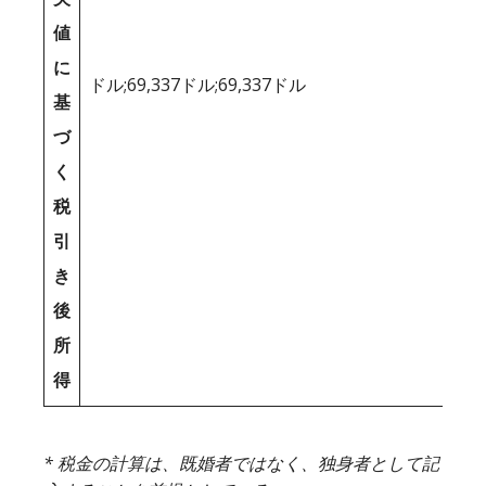
値
に
ドル;69,337ドル;69,337ドル
基
づ
く
税
引
き
後
所
得
* 税金の計算は、既婚者ではなく、独身者として記