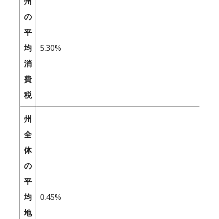
州
の
平
均
5.30%
消
費
税
州
全
体
の
平
均
0.45%
地