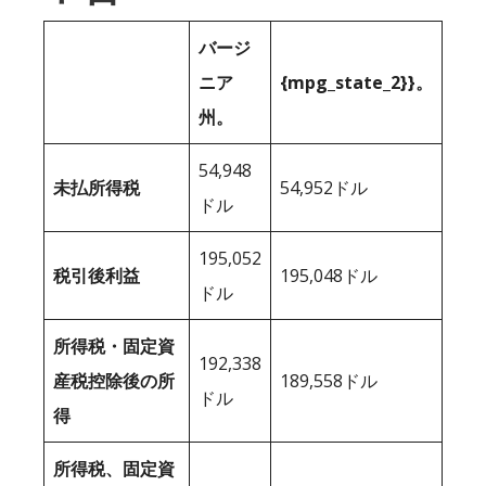
バージ
ニア
{mpg_state_2}}。
州。
54,948
未払所得税
54,952ドル
ドル
195,052
税引後利益
195,048ドル
ドル
所得税・固定資
192,338
産税控除後の所
189,558ドル
ドル
得
所得税、固定資