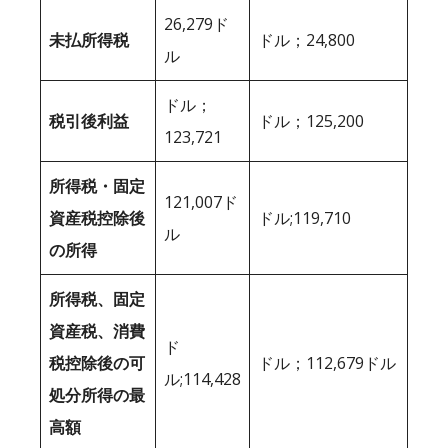
26,279ド
未払所得税
ドル；24,800
ル
ドル；
税引後利益
ドル；125,200
123,721
所得税・固定
121,007ド
資産税控除後
ドル;119,710
ル
の所得
所得税、固定
資産税、消費
ド
税控除後の可
ドル；112,679ドル
ル;114,428
処分所得の最
高額