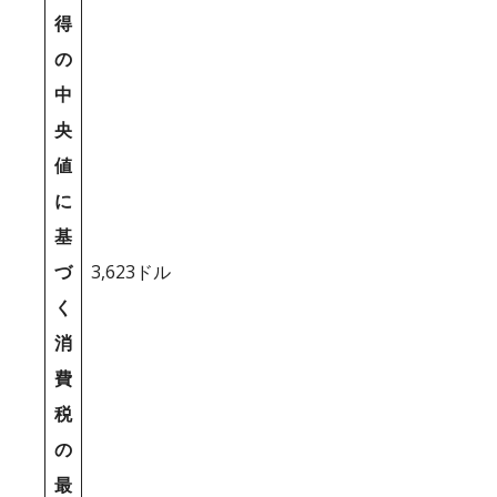
得
の
中
央
値
に
基
づ
3,623ドル
く
消
費
税
の
最