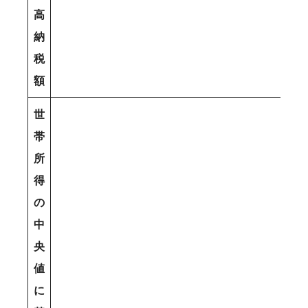
高
納
税
額
世
帯
所
得
の
中
央
値
に