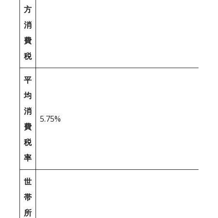
方
消
費
税
平
均
消
5.75%
費
税
率
世
帯
所