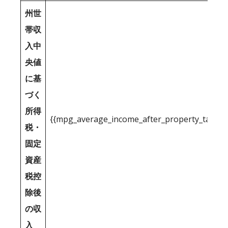
州世
帯収
入中
央値
に基
づく
所得
{{mpg_average_income_after_property_tax_1
税・
固定
資産
税控
除後
の収
入