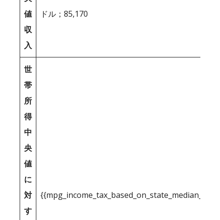
値
ドル；85,170
収
入
世
帯
所
得
中
央
値
に
対
{{mpg_income_tax_based_on_state_median_inco
す