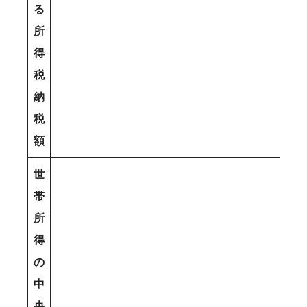
る
所
得
税
納
税
額
世
帯
所
得
の
中
央