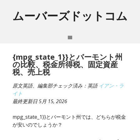
ムーバーズドットコム
{mpg_state_1}}とバーモント州
の比較、税金所得税、固定資産
税、売上税
原文英語、編集部チェック済み：英語
イアン・ラ
イト
最終更新日
5月 15, 2026
mpg_state_1}}とバーモント州では、どちらが税金
が安いのでしょうか？