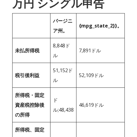
万円 シングル申告
バージニ
{mpg_state_2}}。
ア州。
8,848ド
未払所得税
7,891ドル
ル
51,152ド
税引後利益
52,109ドル
ル
所得税・固定
ド
資産税控除後
46,619ドル
ル;48,438
の所得
所得税、固定