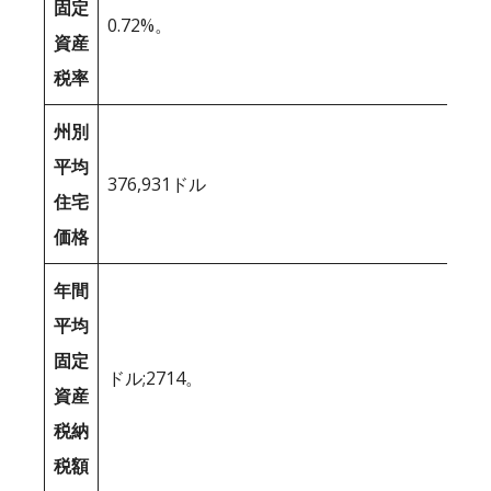
固定
0.72%。
資産
税率
州別
平均
376,931ドル
住宅
価格
年間
平均
固定
ドル;2714。
資産
税納
税額