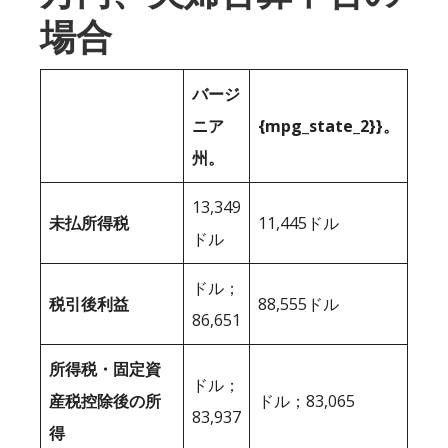
場合
バージ
ニア
{mpg_state_2}}。
州。
13,349
未払所得税
11,445ドル
ドル
ドル；
税引後利益
88,555ドル
86,651
所得税・固定資
ドル；
産税控除後の所
ドル；83,065
83,937
得