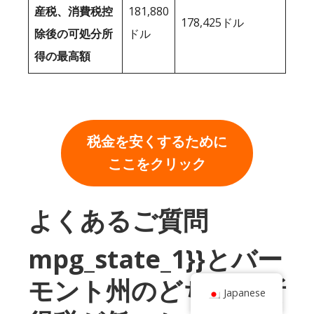
産税、消費税控
181,880
178,425ドル
除後の可処分所
ドル
得の最高額
税金を安くするために
ここをクリック
よくあるご質問
mpg_state_1}}とバー
モント州のどちらが所
Japanese