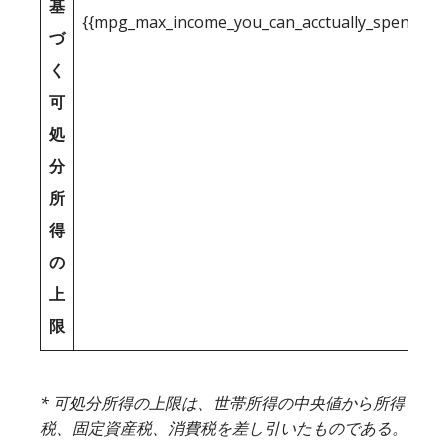
基
{{mpg_max_income_you_can_acctually_spend_inc
づ
く
可
処
分
所
得
の
上
限
* 可処分所得の上限は、世帯所得の中央値から所得
税、固定資産税、消費税を差し引いたものである。