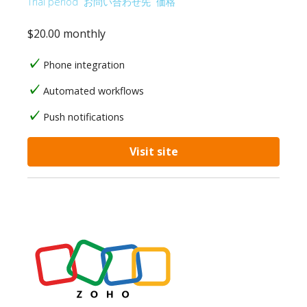
Trial period
お問い合わせ先
価格
$20.00 monthly
Phone integration
Automated workflows
Push notifications
Visit site