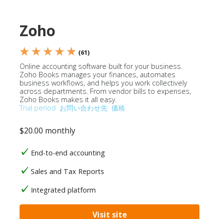
Zoho
★ ★ ★ ★ ★
(61)
Online accounting software built for your business.
Zoho Books manages your finances, automates
business workflows, and helps you work collectively
across departments. From vendor bills to expenses,
Zoho Books makes it all easy.
Trial period
お問い合わせ先
価格
$20.00 monthly
End-to-end accounting
Sales and Tax Reports
Integrated platform
Visit site