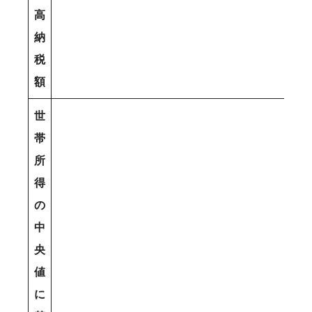
高
納
税
額
世
帯
所
得
の
中
央
値
に