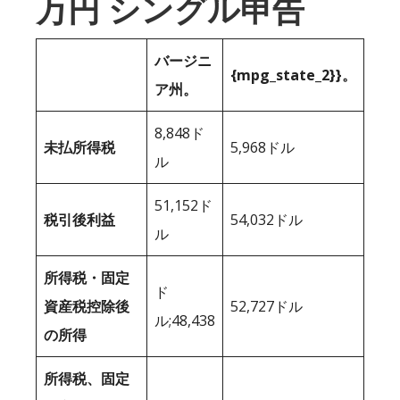
万円 シングル申告
バージニ
{mpg_state_2}}。
ア州。
8,848ド
未払所得税
5,968ドル
ル
51,152ド
税引後利益
54,032ドル
ル
所得税・固定
ド
資産税控除後
52,727ドル
ル;48,438
の所得
所得税、固定