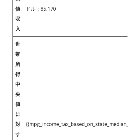
値
ドル；85,170
収
入
世
帯
所
得
中
央
値
に
対
{{mpg_income_tax_based_on_state_median_inco
す