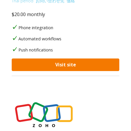
Trial period
お問い合わせ先
価格
$20.00 monthly
Phone integration
Automated workflows
Push notifications
Visit site