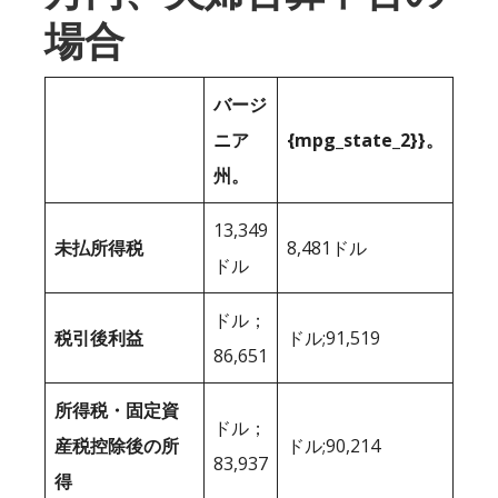
場合
バージ
ニア
{mpg_state_2}}。
州。
13,349
未払所得税
8,481ドル
ドル
ドル；
税引後利益
ドル;91,519
86,651
所得税・固定資
ドル；
産税控除後の所
ドル;90,214
83,937
得