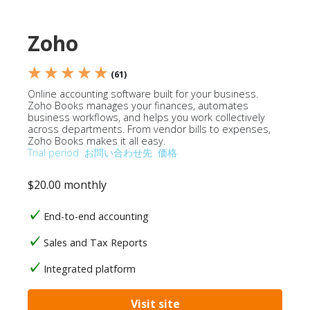
Zoho
★ ★ ★ ★ ★
(61)
Online accounting software built for your business.
Zoho Books manages your finances, automates
business workflows, and helps you work collectively
across departments. From vendor bills to expenses,
Zoho Books makes it all easy.
Trial period
お問い合わせ先
価格
$20.00 monthly
End-to-end accounting
Sales and Tax Reports
Integrated platform
Visit site