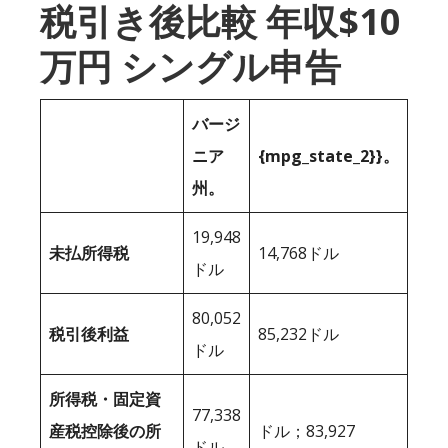
税引き後比較 年収$10
万円 シングル申告
バージ
ニア
{mpg_state_2}}。
州。
19,948
未払所得税
14,768ドル
ドル
80,052
税引後利益
85,232ドル
ドル
所得税・固定資
77,338
産税控除後の所
ドル；83,927
ドル