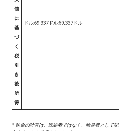
値
に
ドル;69,337ドル;69,337ドル
基
づ
く
税
引
き
後
所
得
* 税金の計算は、既婚者ではなく、独身者として記