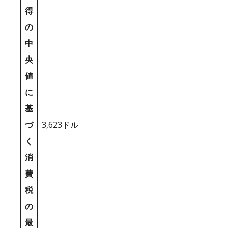
得
の
中
央
値
に
基
づ
3,623ドル
く
消
費
税
の
最