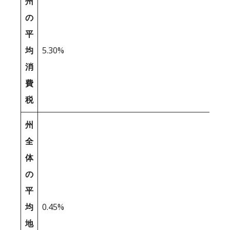
州
の
平
均
5.30%
消
費
税
州
全
体
の
平
均
0.45%
地