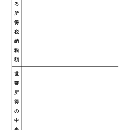
る
所
得
税
納
税
額
世
帯
所
得
の
中
央