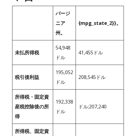
バージ
ニア
{mpg_state_2}}。
州。
54,948
未払所得税
41,455ドル
ドル
195,052
税引後利益
208,545ドル
ドル
所得税・固定資
192,338
産税控除後の所
ドル;207,240
ドル
得
所得税、固定資