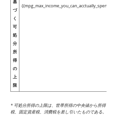
基
{{mpg_max_income_you_can_acctually_spend_inc
づ
く
可
処
分
所
得
の
上
限
* 可処分所得の上限は、世帯所得の中央値から所得
税、固定資産税、消費税を差し引いたものである。