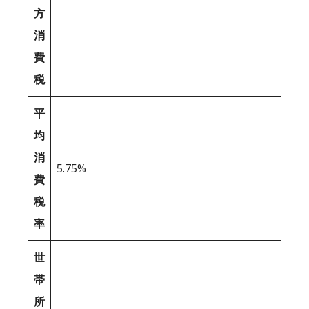
方
消
費
税
平
均
消
5.75%
費
税
率
世
帯
所