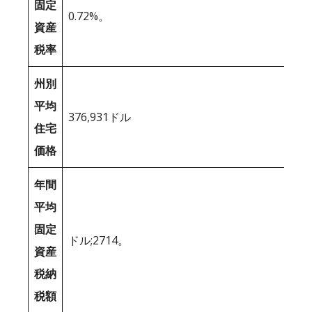
固定
0.72%。
資産
税率
州別
平均
376,931ドル
住宅
価格
年間
平均
固定
ドル;2714。
資産
税納
税額