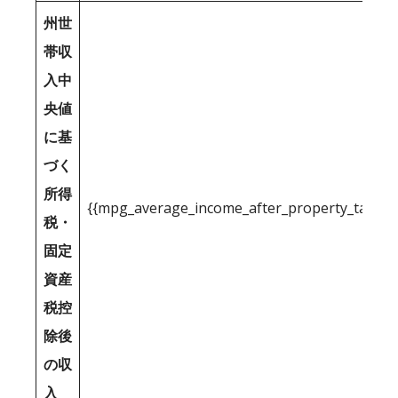
州世
帯収
入中
央値
に基
づく
所得
{{mpg_average_income_after_property_tax_1
税・
固定
資産
税控
除後
の収
入