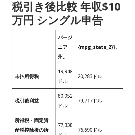
税引き後比較 年収$10
万円 シングル申告
バージ
ニア
{mpg_state_2}}。
州。
19,948
未払所得税
20,283ドル
ドル
80,052
税引後利益
79,717ドル
ドル
所得税・固定資
77,338
産税控除後の所
76,690ドル
ドル