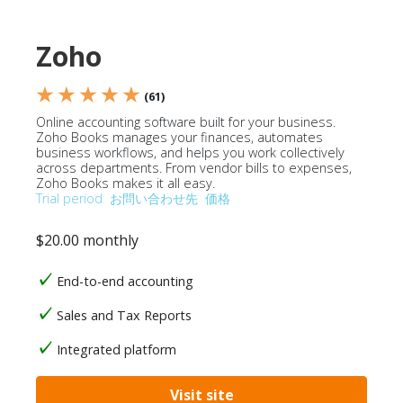
Zoho
★ ★ ★ ★ ★
(61)
Online accounting software built for your business.
Zoho Books manages your finances, automates
business workflows, and helps you work collectively
across departments. From vendor bills to expenses,
Zoho Books makes it all easy.
Trial period
お問い合わせ先
価格
$20.00 monthly
End-to-end accounting
Sales and Tax Reports
Integrated platform
Visit site