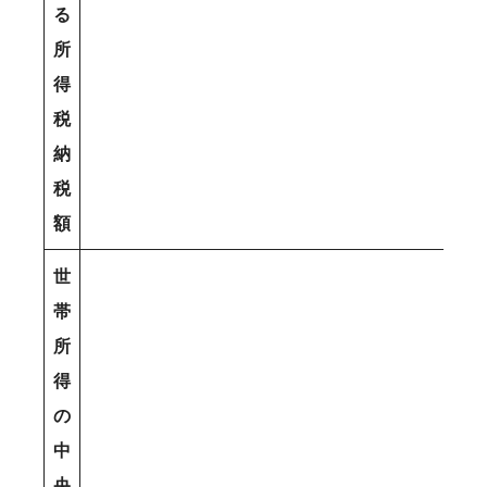
る
所
得
税
納
税
額
世
帯
所
得
の
中
央