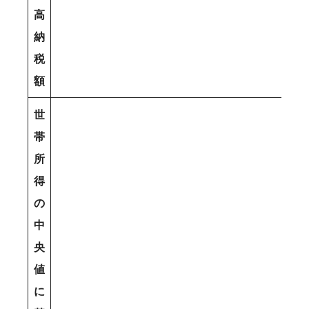
高
納
税
額
世
帯
所
得
の
中
央
値
に