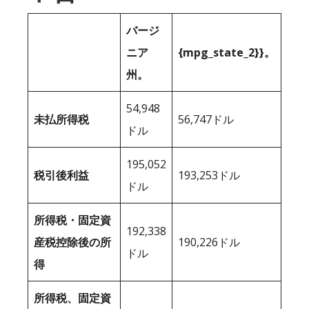
バージ
ニア
{mpg_state_2}}。
州。
54,948
未払所得税
56,747ドル
ドル
195,052
税引後利益
193,253ドル
ドル
所得税・固定資
192,338
産税控除後の所
190,226ドル
ドル
得
所得税、固定資