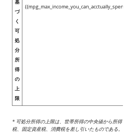
基
{{mpg_max_income_you_can_acctually_spend_inc
づ
く
可
処
分
所
得
の
上
限
* 可処分所得の上限は、世帯所得の中央値から所得
税、固定資産税、消費税を差し引いたものである。