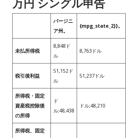
万円 シングル申告
バージニ
{mpg_state_2}}。
ア州。
8,848ド
未払所得税
8,763ドル
ル
51,152ド
税引後利益
51,237ドル
ル
所得税・固定
ド
資産税控除後
ドル;48,210
ル;48,438
の所得
所得税、固定