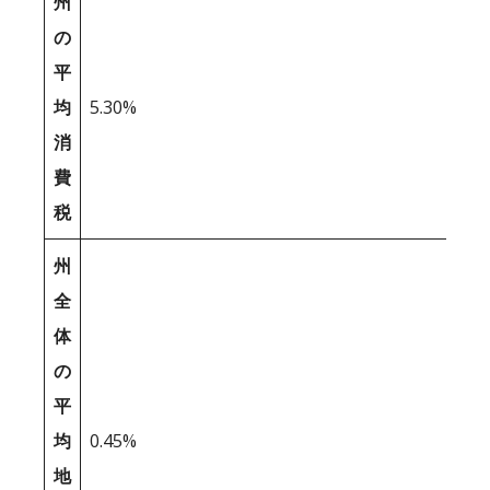
州
の
平
均
5.30%
消
費
税
州
全
体
の
平
均
0.45%
地