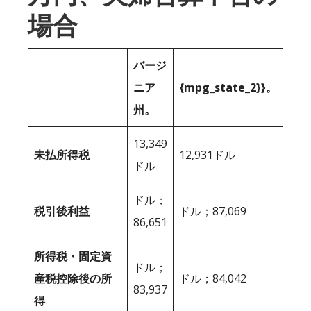
場合
バージ
ニア
{mpg_state_2}}。
州。
13,349
未払所得税
12,931ドル
ドル
ドル；
税引後利益
ドル；87,069
86,651
所得税・固定資
ドル；
産税控除後の所
ドル；84,042
83,937
得