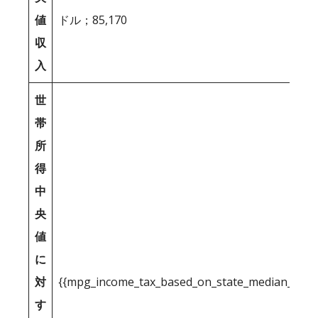
値
ドル；85,170
収
入
世
帯
所
得
中
央
値
に
対
{{mpg_income_tax_based_on_state_median_inco
す