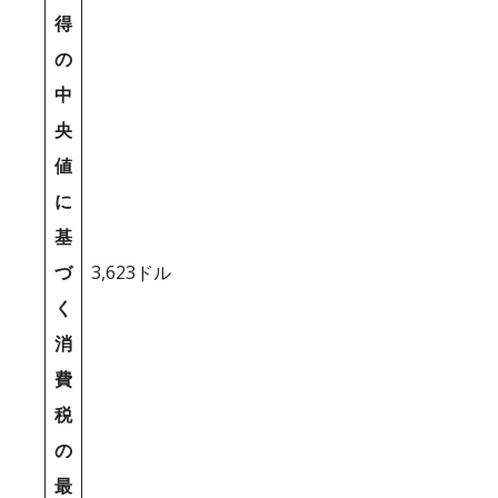
得
の
中
央
値
に
基
づ
3,623ドル
く
消
費
税
の
最