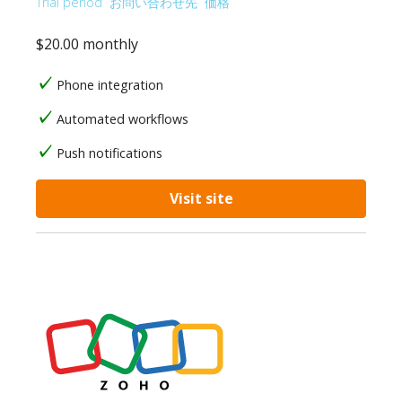
Trial period
お問い合わせ先
価格
$20.00 monthly
Phone integration
Automated workflows
Push notifications
Visit site