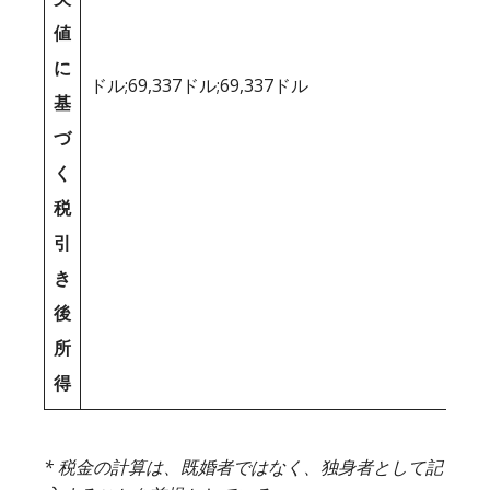
値
に
ドル;69,337ドル;69,337ドル
基
づ
く
税
引
き
後
所
得
* 税金の計算は、既婚者ではなく、独身者として記