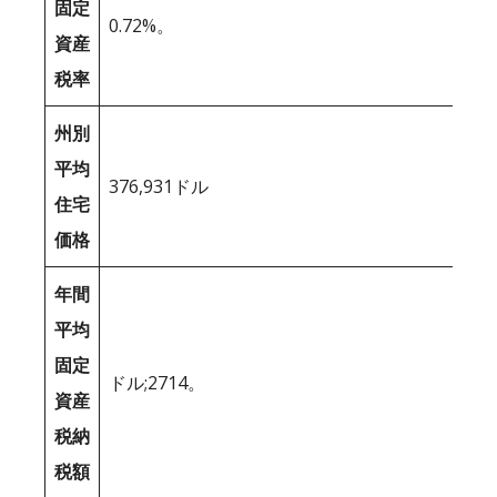
固定
0.72%。
資産
税率
州別
平均
376,931ドル
住宅
価格
年間
平均
固定
ドル;2714。
資産
税納
税額