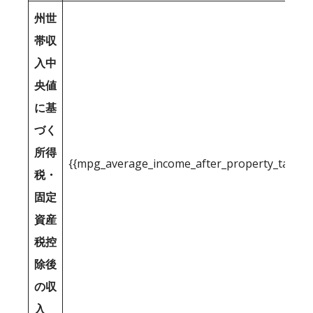
州世
帯収
入中
央値
に基
づく
所得
{{mpg_average_income_after_property_tax_1
税・
固定
資産
税控
除後
の収
入