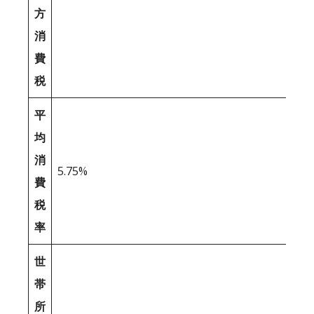
方
消
費
税
平
均
消
5.75%
費
税
率
世
帯
所