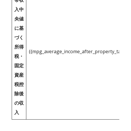
帯収
入中
央値
に基
づく
所得
{{mpg_average_income_after_property_tax_1
税・
固定
資産
税控
除後
の収
入