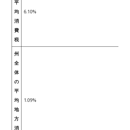
平
均
6.10%
消
費
税
州
全
体
の
平
均
1.09%
地
方
消