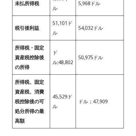
未払所得税
5,968ドル
ル
51,101ド
税引後利益
54,032ドル
ル
所得税・固定
ド
資産税控除後
50,975ドル
ル;48,802
の所得
所得税、固定
資産税、消費
45,529ド
税控除後の可
ドル；47,909
ル
処分所得の最
高額