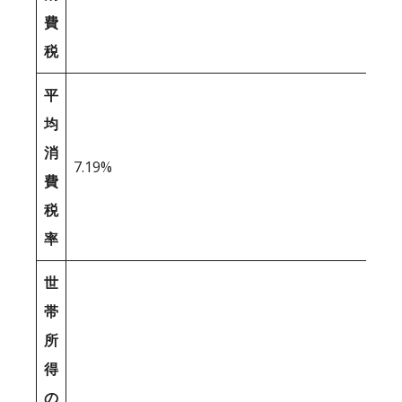
費
税
平
均
消
7.19%
費
税
率
世
帯
所
得
の