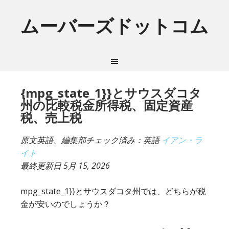
ムーバーズドットコム
{mpg_state_1}}とサウスダコタ
州の比較税金所得税、固定資産
税、売上税
原文英語、編集部チェック済み：英語
イアン・ラ
イト
最終更新日
5月 15, 2026
mpg_state_1}}とサウスダコタ州では、どちらが税
金が安いのでしょうか？