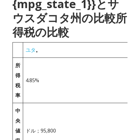
{mpg_state_1}}とサ
ウスダコタ州の比較所
得税の比較
ユタ
。
所
得
4.85%
税
率
中
央
値
ドル；95,800