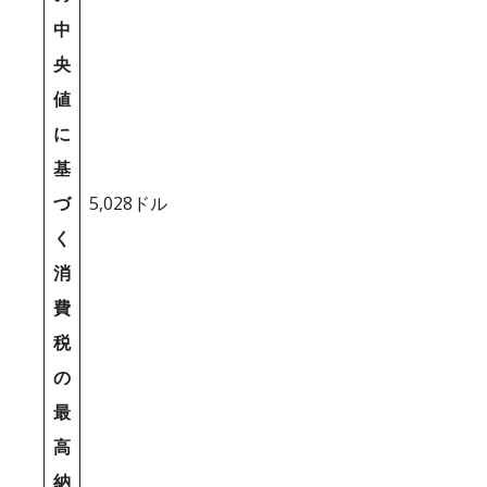
中
央
値
に
基
づ
5,028ドル
く
消
費
税
の
最
高
納