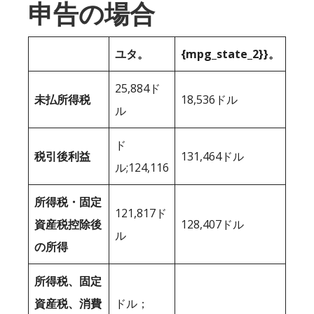
申告の場合
ユタ。
{mpg_state_2}}。
25,884ド
未払所得税
18,536ドル
ル
ド
税引後利益
131,464ドル
ル;124,116
所得税・固定
121,817ド
資産税控除後
128,407ドル
ル
の所得
所得税、固定
資産税、消費
ドル；