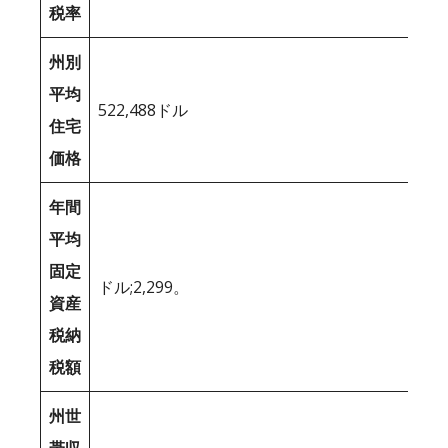
税率
州別
平均
522,488ドル
住宅
価格
年間
平均
固定
ドル;2,299。
資産
税納
税額
州世