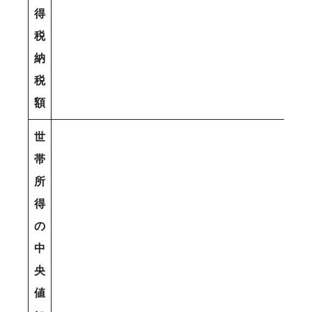
得
税
納
税
額
世
帯
所
得
の
中
央
値