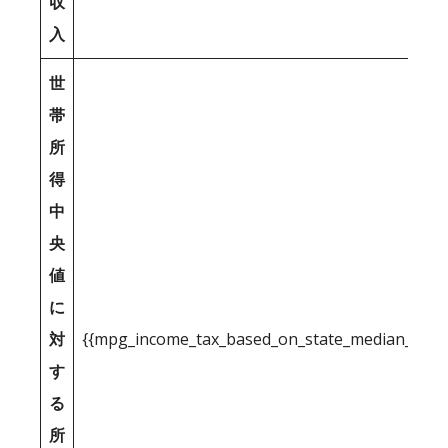
収
入
世
帯
所
得
中
央
値
に
対
{{mpg_income_tax_based_on_state_median_inco
す
る
所