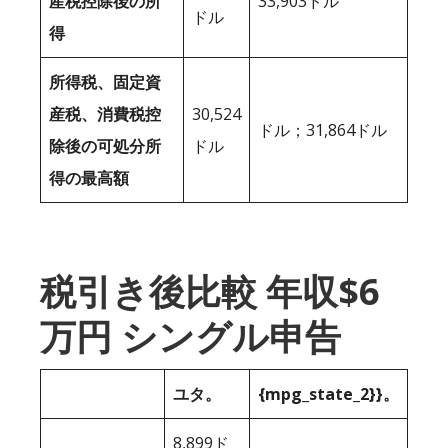
産税控除後の所
33,903ドル
ドル
得
所得税、固定資
産税、消費税控
30,524
ドル；31,864ドル
除後の可処分所
ドル
得の最高額
税引き後比較 年収$6
万円 シングル申告
ユタ。
{mpg_state_2}}。
8,899ド