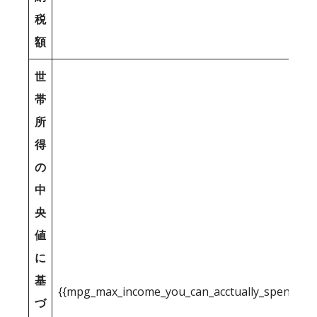
税
額
世
帯
所
得
の
中
央
値
に
基
{{mpg_max_income_you_can_acctually_spend_inc
づ