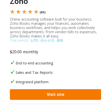
Zoho
★ ★ ★ ★ ★
(61)
Online accounting software built for your business.
Zoho Books manages your finances, automates
business workflows, and helps you work collectively
across departments. From vendor bills to expenses,
Zoho Books makes it all easy.
Trial period
お問い合わせ先
価格
$20.00 monthly
End-to-end accounting
Sales and Tax Reports
Integrated platform
Visit site