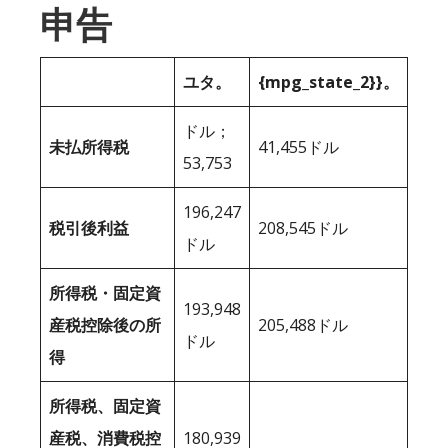
申告
ユタ。
{mpg_state_2}}。
ドル；
未払所得税
41,455ドル
53,753
196,247
税引後利益
208,545ドル
ドル
所得税・固定資
193,948
産税控除後の所
205,488ドル
ドル
得
所得税、固定資
産税、消費税控
180,939