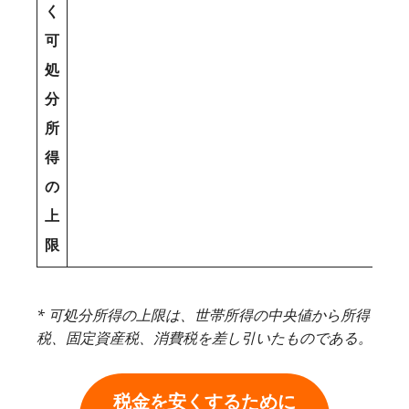
く
可
処
分
所
得
の
上
限
* 可処分所得の上限は、世帯所得の中央値から所得
税、固定資産税、消費税を差し引いたものである。
税金を安くするために