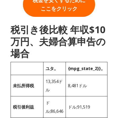
税金を安くするために
ここをクリック
税引き後比較 年収$10
万円、夫婦合算申告の
場合
ユタ。
{mpg_state_2}}。
13,354ド
未払所得税
8,481ドル
ル
ド
税引後利益
ドル;91,519
ル;86,646