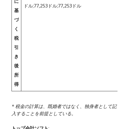
に
ドル;77,253ドル;77,253ドル
基
づ
く
税
引
き
後
所
得
* 税金の計算は、既婚者ではなく、独身者として記
入することを前提としている。
トップ会計ソフト
: