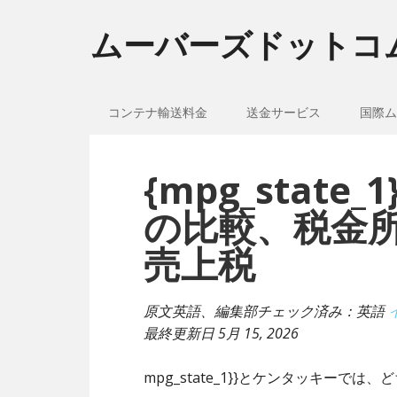
ムーバーズドットコ
コンテナ輸送料金
送金サービス
国際ム
{mpg_stat
の比較、税金
売上税
原文英語、編集部チェック済み：英語
最終更新日
5月 15, 2026
mpg_state_1}}とケンタッキーで