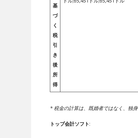
ドル;65,451ドル;65,451ドル
基
づ
く
税
引
き
後
所
得
* 税金の計算は、既婚者ではなく、独
トップ会計ソフト
: