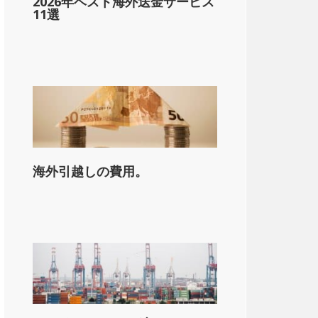
2026年ベスト海外送金サービス
11選
海外引越しの費用。
on_state_median_single_2}}。