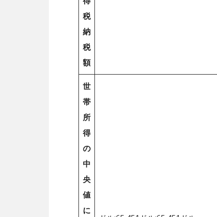
得
税
納
税
額
世
帯
所
得
の
中
央
値
に