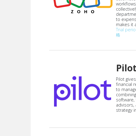
workflows
collective
departmen
to expen
makes it a
Trial peri
格
Pilo
Pilot give
financial
to manag
combining
software,
advisors,
strategy i