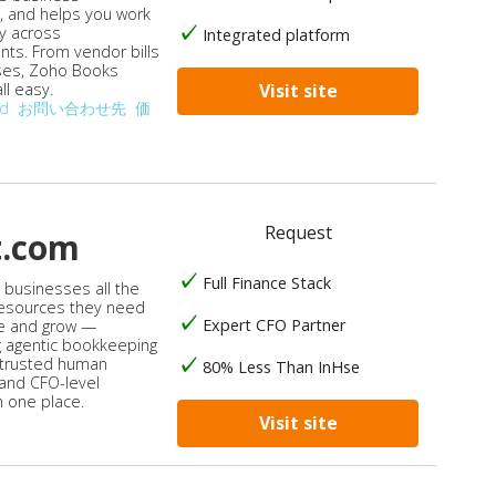
, and helps you work
ly across
Integrated platform
ts. From vendor bills
ses, Zoho Books
ll easy.
Visit site
od
お問い合わせ先
価
Request
t.com
Full Finance Stack
s businesses all the
 resources they need
Expert CFO Partner
e and grow —
 agentic bookkeeping
 trusted human
80% Less Than InHse
 and CFO-level
n one place.
Visit site