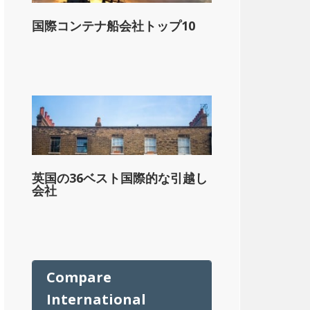
ル
国際コンテナ船会社トップ10
英国の36ベスト国際的な引越し
会社