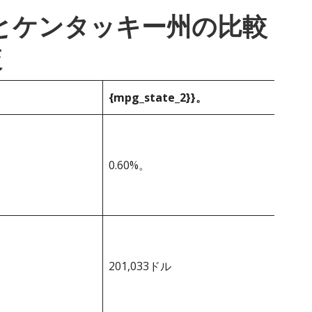
_1}}とケンタッキー州の比較
較
{mpg_state_2}}。
0.60%。
201,033ドル