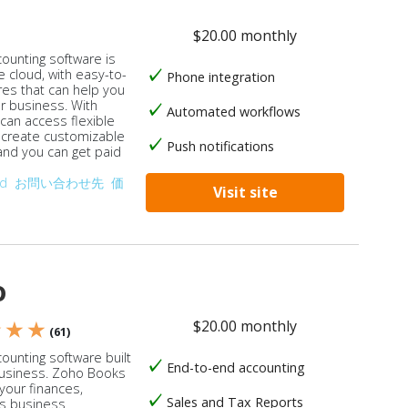
$20.00 monthly
counting software is
e cloud, with easy-to-
Phone integration
res that can help you
ur business. With
Automated workflows
 can access flexible
, create customizable
Push notifications
 and you can get paid
od
お問い合わせ先
価
Visit site
o
$20.00 monthly
★ ★ ★
(61)
ounting software built
End-to-end accounting
business. Zoho Books
our finances,
Sales and Tax Reports
s business