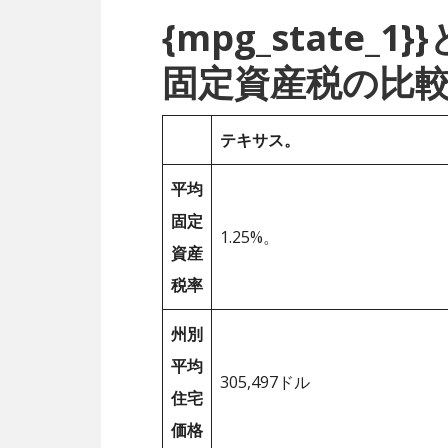
{mpg_state
固定資産税の比
テキサス。
平均
固定
1.25%。
資産
税率
州別
平均
305,497ドル
住宅
価格