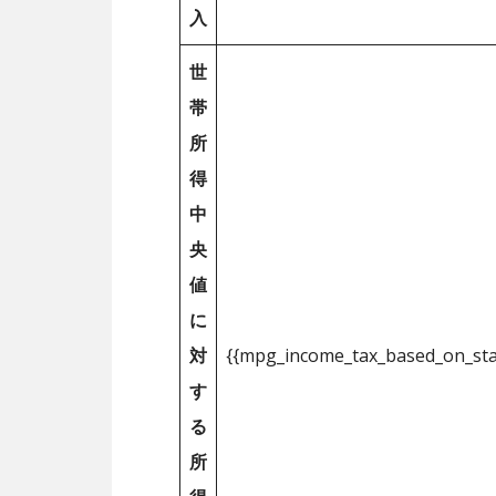
入
世
帯
所
得
中
央
値
に
対
{{mpg_income_tax_based_on_st
す
る
所