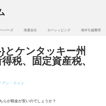
ム
ーバーズ
海運会社
カーシッピング
海外引越費用
e_1}}とケンタッキー州
所得税、固定資産税、
イアン・ライト
は、どちらが税金が安いのでしょうか？