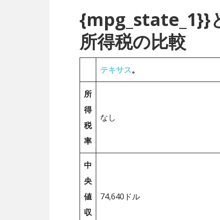
{mpg_state
所得税の比較
テキサス
。
所
得
なし
税
率
中
央
値
74,640ドル
収