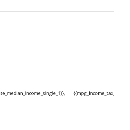
ate_median_income_single_1}}。
{{mpg_income_tax_based_