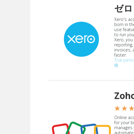
ゼロ
Xero's ac
born in th
use featu
to run yo
Xero, you
reporting
invoices,
faster.
Trial peri
格
Zoh
★ ★ 
Online acc
for your 
manages y
automate