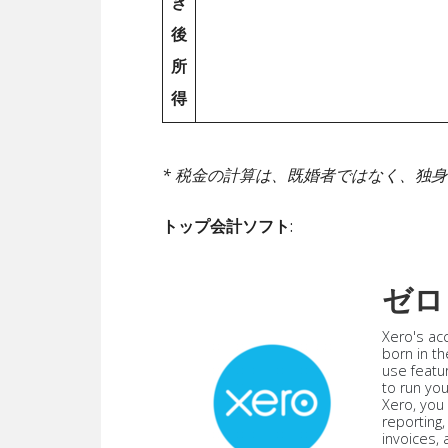
き
後
所
得
* 税金の計算は、既婚者ではなく、独
トップ会計ソフト
:
ゼロ
Xero's ac
born in th
use featu
to run yo
Xero, you
reporting
invoices,