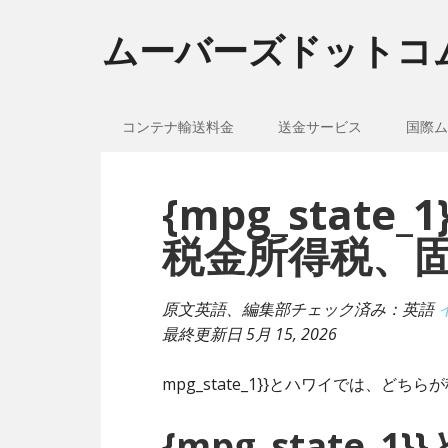
ムーバーズドットコ
コンテナ輸送料金
送金サービス
国際ム
{mpg_stat
税金所得税、
原文英語、編集部チェック済み：英語
最終更新日
5月 15, 2026
mpg_state_1}}とハワイでは、ど
{mpg_state