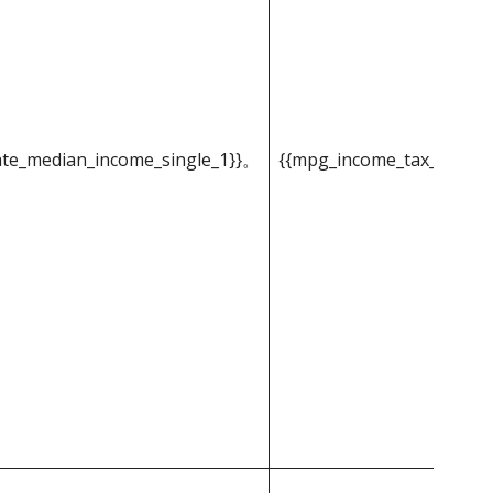
ate_median_income_single_1}}。
{{mpg_income_tax_based_