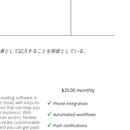
身者として記入することを前提としている。
$20.00 monthly
counting software is
e cloud, with easy-to-
Phone integration
res that can help you
ur business. With
Automated workflows
 can access flexible
, create customizable
Push notifications
 and you can get paid