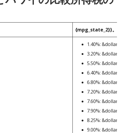
{mpg_state_2}}。
1.40%: &dollar;0-&dol
3.20%: &dollar;2,401-
5.50%: &dollar;4,801-
6.40%: &dollar;9,601
6.80%: &dollar;14401
7.20%: &dollar;19201
7.60%: &dollar;24,00
7.90%: &dollar;36,00
8.25%: &dollar;48,00
9.00%: &dollar;15,00