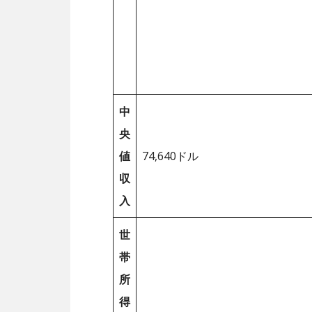
中
央
値
74,640ドル
収
入
世
帯
所
得