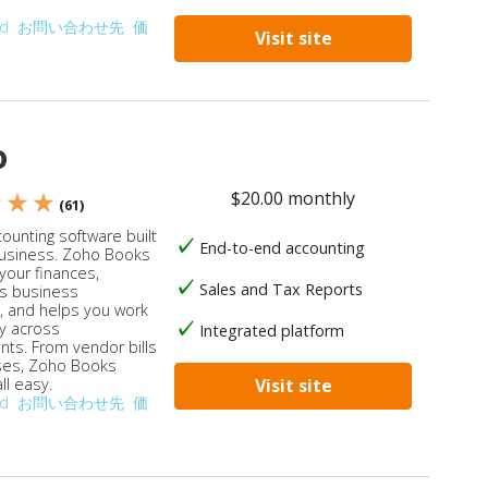
od
お問い合わせ先
価
Visit site
o
$20.00 monthly
★ ★ ★
(61)
ounting software built
End-to-end accounting
business. Zoho Books
our finances,
Sales and Tax Reports
s business
, and helps you work
ly across
Integrated platform
ts. From vendor bills
ses, Zoho Books
ll easy.
Visit site
od
お問い合わせ先
価