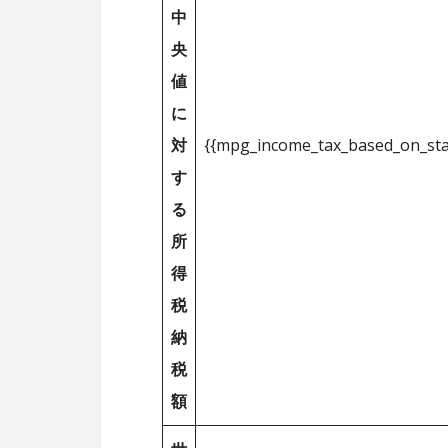
中
央
値
に
対
{{mpg_income_tax_based_on_st
す
る
所
得
税
納
税
額