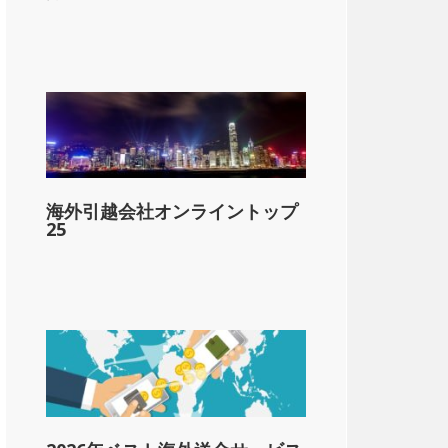
lar;2,400
&dollar;4,800
海外引越会社オンライントップ
&dollar;9,600
25
-&dollar;14,400
-&dollar;19,200
-&dollar;24,000
1-&dollar;36,000
1-&dollar;48,000
1-&dollar;150,000
01-&dollar;175,000