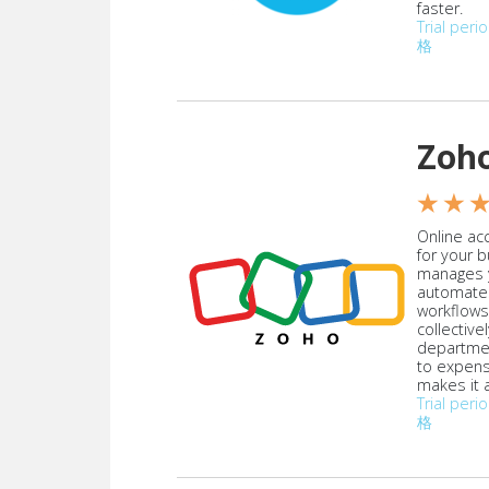
faster.
Trial peri
格
Zoh
★ ★ 
Online acc
for your 
manages y
automate
workflows
collective
departmen
to expen
makes it a
Trial peri
格