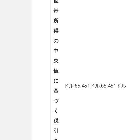
世
帯
所
得
の
中
央
値
に
ドル;65,451ドル;65,451ドル
基
づ
く
税
引