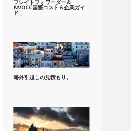
フレイトフォワーダー＆
NVOCC国際コスト＆企業ガイ
ド
on_state_median_single_2}}。
海外引越しの見積もり。