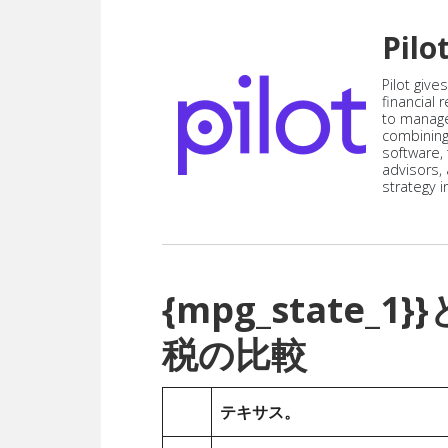
Pilo
Pilot give
financial
to manag
combining
software,
advisors,
strategy i
{mpg_state
税の比較
テキサス。