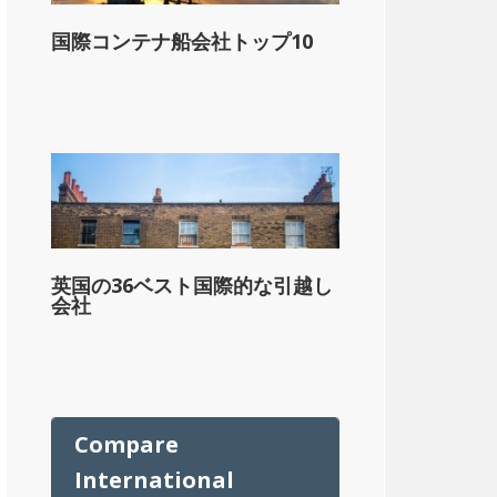
国際コンテナ船会社トップ10
英国の36ベスト国際的な引越し
ル
会社