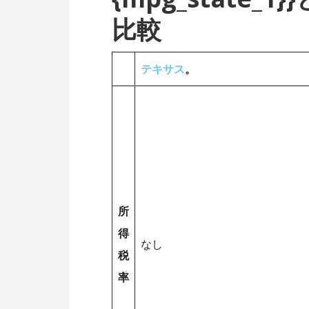
比較
テキサス
。
所
得
なし
税
率