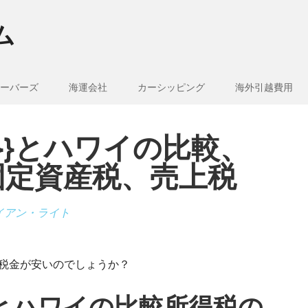
ム
ーバーズ
海運会社
カーシッピング
海外引越費用
e_1}}とハワイの比較、
固定資産税、売上税
イアン・ライト
ちらが税金が安いのでしょうか？
_1}}とハワイの比較所得税の