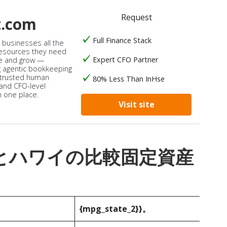
Request
t.com
Full Finance Stack
s businesses all the
 resources they need
Expert CFO Partner
e and grow —
 agentic bookkeeping
 trusted human
80% Less Than InHse
 and CFO-level
n one place.
Visit site
_1}}とハワイの比較固定資産
{mpg_state_2}}。